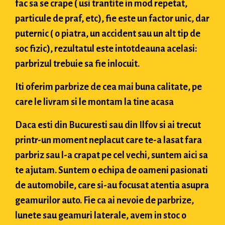
fac sa se crape ( usi trantite in mod repetat,
particule de praf, etc), fie este un factor unic, dar
puternic ( o piatra, un accident sau un alt tip de
soc fizic), rezultatul este intotdeauna acelasi:
parbrizul trebuie sa fie inlocuit.
Iti oferim parbrize de cea mai buna calitate, pe
care le livram si le montam la tine acasa
Daca esti din Bucuresti sau din Ilfov si ai trecut
printr-un moment neplacut care te-a lasat fara
parbriz sau l-a crapat pe cel vechi, suntem aici sa
te ajutam. Suntem o echipa de oameni pasionati
de automobile, care si-au focusat atentia asupra
geamurilor auto. Fie ca ai nevoie de parbrize,
lunete sau geamuri laterale, avem in stoc o