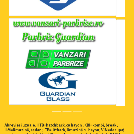
Abrevieri uzuale: HTB=hatchback, cu hayon ; KBI=kombi, break ;
LIM=limuzină, sedan; LTB=liftback, limuzină cu hayon; VIN=decupaj