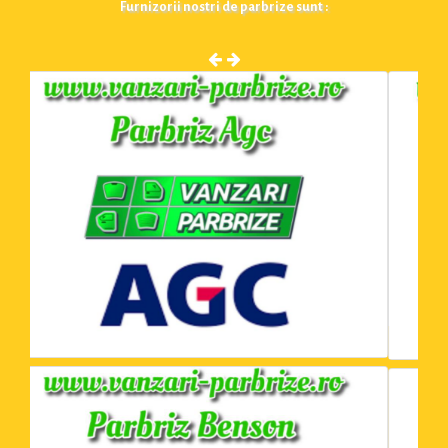
Furnizorii nostri de parbrize sunt :