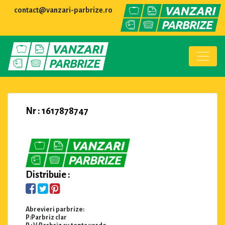
contact@vanzari-parbrize.ro
Nr : 1617878747
Distribuie :
Abrevieri parbrize:
P:Parbriz clar