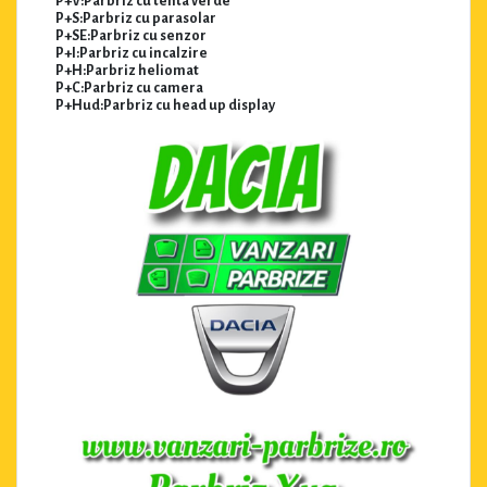
P+V:Parbriz cu tenta verde
P+S:Parbriz cu parasolar
P+SE:Parbriz cu senzor
P+I:Parbriz cu incalzire
P+H:Parbriz heliomat
P+C:Parbriz cu camera
P+Hud:Parbriz cu head up display