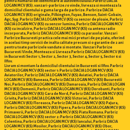
pentru numărul de identificare al autovehiculului.Parbriz DACIA
LOGAN MCV (KS). vanzari-parbrize.ro vinde, livreaza si monteaza la
domiciliul clientului o gama larga de parbrize. Parbrize DACIA
LOGAN MCV (KS) originale, Pilkington, Fuyao, Benson, Saint-Gobain,
Agc, Syg. Parbriz DACIA LOGAN MCV (KS) cu senzor de ploaie, Parbriz
DACIA LOGAN MCV (KS) cu senzor lumina, Parbriz DACIA LOGAN MCV
(KS) cu incalzire, Parbriz DACIA LOGAN MCV (KS) cu antena radio
incorporata, Parbriz DACIA LOGAN MCV (KS) cu parasolar. Vanzari
Parbrize Bucuresti practica cele mai mici preturi de pe piata, oferind
in acelasi timp servicii de inalta calitate precum si o garantie de 2 ani
pentru toate parbrizele vandute si montate. Vanzari Parbrize
Bucuresti Vinde, Monteaza si Livreaza Parbriz DACIA LOGAN MCV (KS)
in Bucuresti Sector 1, Sector 2, Sector 3, Sector 4, Sector 5, Sector 6 si
Ilfov.
Livram si montam la domiciliul clientului in Bucuresti si Ilfov. Parbriz
DACIA LOGAN MCV (KS) sector 1: Parbriz DACIA LOGAN MCV (KS)
Aviatorilor, Parbriz DACIA LOGAN MCV (KS) Aviatiei, Parbriz DACIA
LOGAN MCV (KS) Baneasa, Parbriz DACIA LOGAN MCV (KS) Bucurestii
Noi, Parbriz DACIA LOGAN MCV (KS) Damaroaia, Parbriz DACIA LOGAN
MCV (KS) Domenii, Parbriz DACIA LOGAN MCV (KS) Dorobanti, Parbriz
DACIA LOGAN MCV (KS) Gara de Nord, Parbriz DACIA LOGAN MCV (KS)
Grivita, Parbriz DACIA LOGAN MCV (KS) Victoriei, Parbriz DACIA
LOGAN MCV (KS) Floreasca, Parbriz DACIA LOGAN MCV (KS) Pajura,
Parbriz DACIA LOGAN MCV (KS) Pipera, Parbriz DACIA LOGAN MCV (KS)
Primaverii, Parbriz DACIA LOGAN MCV (KS) Piata Romana. Parbriz
DACIA LOGAN MCV (KS) sector 2: Parbriz DACIA LOGAN MCV (KS)
Colentina, Parbriz DACIA LOGAN MCV (KS) Iancului, Parbriz DACIA
LOGAN MCV (KS) Mosilor, Parbriz DACIA LOGAN MCV (KS) Obor,