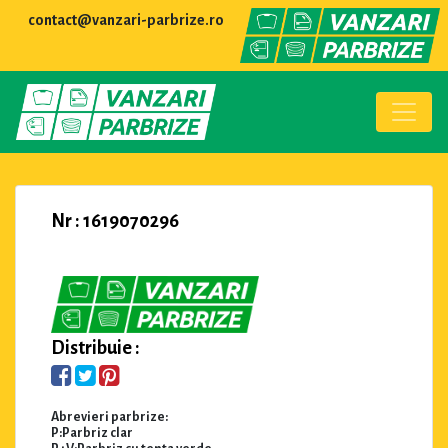
contact@vanzari-parbrize.ro
Nr : 1619070296
Distribuie :
Abrevieri parbrize:
P:Parbriz clar