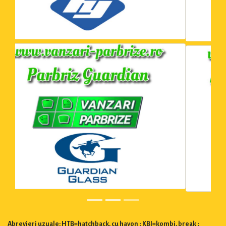
Abrevieri uzuale: HTB=hatchback, cu hayon ; KBI=kombi, break ;