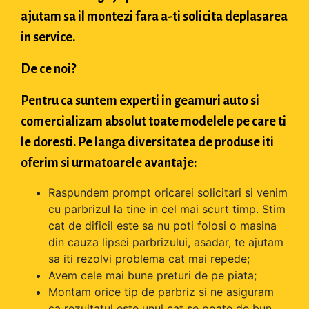
ajutam sa il montezi fara a-ti solicita deplasarea
in service.
De ce noi?
Pentru ca suntem experti in geamuri auto si
comercializam absolut toate modelele pe care ti
le doresti. Pe langa diversitatea de produse iti
oferim si urmatoarele avantaje:
Raspundem prompt oricarei solicitari si venim
cu parbrizul la tine in cel mai scurt timp. Stim
cat de dificil este sa nu poti folosi o masina
din cauza lipsei parbrizului, asadar, te ajutam
sa iti rezolvi problema cat mai repede;
Avem cele mai bune preturi de pe piata;
Montam orice tip de parbriz si ne asiguram
ca rezultatul este unul cat se poate de bun.