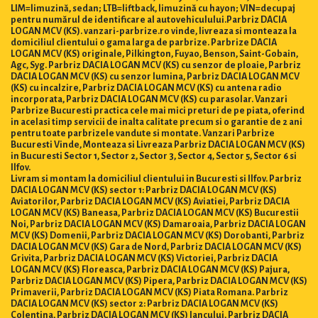
LIM=limuzină, sedan; LTB=liftback, limuzină cu hayon; VIN=decupaj
pentru numărul de identificare al autovehiculului.Parbriz DACIA
LOGAN MCV (KS). vanzari-parbrize.ro vinde, livreaza si monteaza la
domiciliul clientului o gama larga de parbrize. Parbrize DACIA
LOGAN MCV (KS) originale, Pilkington, Fuyao, Benson, Saint-Gobain,
Agc, Syg. Parbriz DACIA LOGAN MCV (KS) cu senzor de ploaie, Parbriz
DACIA LOGAN MCV (KS) cu senzor lumina, Parbriz DACIA LOGAN MCV
(KS) cu incalzire, Parbriz DACIA LOGAN MCV (KS) cu antena radio
incorporata, Parbriz DACIA LOGAN MCV (KS) cu parasolar. Vanzari
Parbrize Bucuresti practica cele mai mici preturi de pe piata, oferind
in acelasi timp servicii de inalta calitate precum si o garantie de 2 ani
pentru toate parbrizele vandute si montate. Vanzari Parbrize
Bucuresti Vinde, Monteaza si Livreaza Parbriz DACIA LOGAN MCV (KS)
in Bucuresti Sector 1, Sector 2, Sector 3, Sector 4, Sector 5, Sector 6 si
Ilfov.
Livram si montam la domiciliul clientului in Bucuresti si Ilfov. Parbriz
DACIA LOGAN MCV (KS) sector 1: Parbriz DACIA LOGAN MCV (KS)
Aviatorilor, Parbriz DACIA LOGAN MCV (KS) Aviatiei, Parbriz DACIA
LOGAN MCV (KS) Baneasa, Parbriz DACIA LOGAN MCV (KS) Bucurestii
Noi, Parbriz DACIA LOGAN MCV (KS) Damaroaia, Parbriz DACIA LOGAN
MCV (KS) Domenii, Parbriz DACIA LOGAN MCV (KS) Dorobanti, Parbriz
DACIA LOGAN MCV (KS) Gara de Nord, Parbriz DACIA LOGAN MCV (KS)
Grivita, Parbriz DACIA LOGAN MCV (KS) Victoriei, Parbriz DACIA
LOGAN MCV (KS) Floreasca, Parbriz DACIA LOGAN MCV (KS) Pajura,
Parbriz DACIA LOGAN MCV (KS) Pipera, Parbriz DACIA LOGAN MCV (KS)
Primaverii, Parbriz DACIA LOGAN MCV (KS) Piata Romana. Parbriz
DACIA LOGAN MCV (KS) sector 2: Parbriz DACIA LOGAN MCV (KS)
Colentina, Parbriz DACIA LOGAN MCV (KS) Iancului, Parbriz DACIA