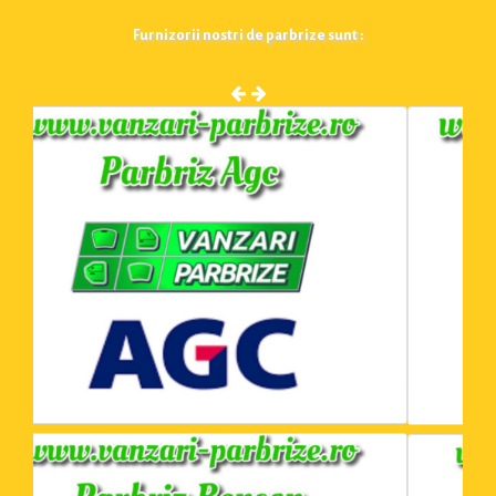
Furnizorii nostri de parbrize sunt :