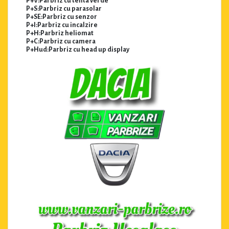
P+V:Parbriz cu tenta verde
P+S:Parbriz cu parasolar
P+SE:Parbriz cu senzor
P+I:Parbriz cu incalzire
P+H:Parbriz heliomat
P+C:Parbriz cu camera
P+Hud:Parbriz cu head up display