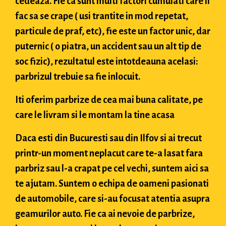
cedeaza. Fie ca sunt multi factori cumulati care il
fac sa se crape ( usi trantite in mod repetat,
particule de praf, etc), fie este un factor unic, dar
puternic ( o piatra, un accident sau un alt tip de
soc fizic), rezultatul este intotdeauna acelasi:
parbrizul trebuie sa fie inlocuit.
Iti oferim parbrize de cea mai buna calitate, pe
care le livram si le montam la tine acasa
Daca esti din Bucuresti sau din Ilfov si ai trecut
printr-un moment neplacut care te-a lasat fara
parbriz sau l-a crapat pe cel vechi, suntem aici sa
te ajutam. Suntem o echipa de oameni pasionati
de automobile, care si-au focusat atentia asupra
geamurilor auto. Fie ca ai nevoie de parbrize,