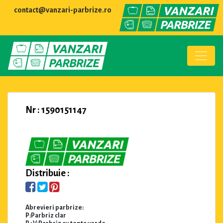
contact@vanzari-parbrize.ro
Nr : 1590151147
Distribuie :
Abrevieri parbrize:
P:Parbriz clar