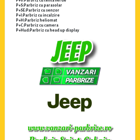
P+V:Parbriz cu tenta verde
P+S:Parbriz cu parasolar
P+SE:Parbriz cu senzor
P+I:Parbriz cu incalzire
P+H:Parbriz heliomat
P+C:Parbriz cu camera
P+Hud:Parbriz cu head up display