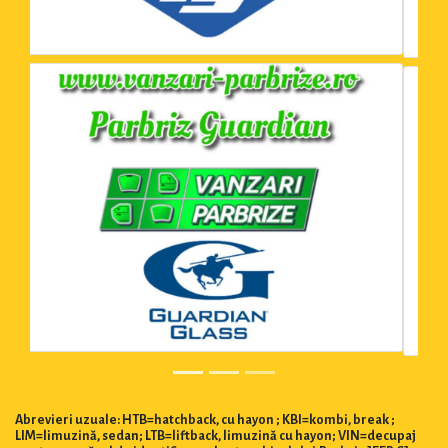
Abrevieri uzuale: HTB=hatchback, cu hayon ; KBI=kombi, break ;
LIM=limuzină, sedan; LTB=liftback, limuzină cu hayon; VIN=decupaj