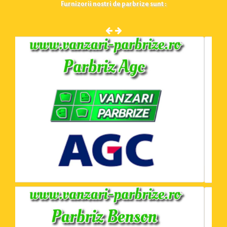
Furnizorii nostri de parbrize sunt :