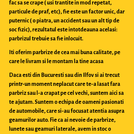
fac sa se crape ( usi trantite in mod repetat,
particule de praf, etc), fie este un factor unic, dar
puternic ( o piatra, un accident sau un alt tip de
soc fizic), rezultatul este intotdeauna acelasi:
parbrizul trebuie sa fie inlocuit.
Iti oferim parbrize de cea mai buna calitate, pe
care le livram si le montam la tine acasa
Daca esti din Bucuresti sau din Ilfov si ai trecut
printr-un moment neplacut care te-a lasat fara
parbriz sau l-a crapat pe cel vechi, suntem aici sa
te ajutam. Suntem o echipa de oameni pasionati
de automobile, care si-au focusat atentia asupra
geamurilor auto. Fie ca ai nevoie de parbrize,
lunete sau geamuri laterale, avem in stoc o