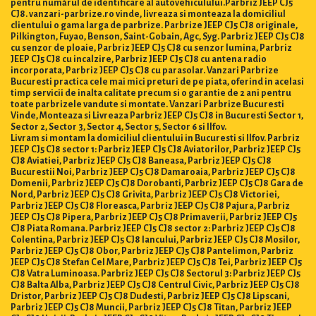
pentru numărul de identificare al autovehiculului.Parbriz JEEP CJ5
CJ8. vanzari-parbrize.ro vinde, livreaza si monteaza la domiciliul
clientului o gama larga de parbrize. Parbrize JEEP CJ5 CJ8 originale,
Pilkington, Fuyao, Benson, Saint-Gobain, Agc, Syg. Parbriz JEEP CJ5 CJ8
cu senzor de ploaie, Parbriz JEEP CJ5 CJ8 cu senzor lumina, Parbriz
JEEP CJ5 CJ8 cu incalzire, Parbriz JEEP CJ5 CJ8 cu antena radio
incorporata, Parbriz JEEP CJ5 CJ8 cu parasolar. Vanzari Parbrize
Bucuresti practica cele mai mici preturi de pe piata, oferind in acelasi
timp servicii de inalta calitate precum si o garantie de 2 ani pentru
toate parbrizele vandute si montate. Vanzari Parbrize Bucuresti
Vinde, Monteaza si Livreaza Parbriz JEEP CJ5 CJ8 in Bucuresti Sector 1,
Sector 2, Sector 3, Sector 4, Sector 5, Sector 6 si Ilfov.
Livram si montam la domiciliul clientului in Bucuresti si Ilfov. Parbriz
JEEP CJ5 CJ8 sector 1: Parbriz JEEP CJ5 CJ8 Aviatorilor, Parbriz JEEP CJ5
CJ8 Aviatiei, Parbriz JEEP CJ5 CJ8 Baneasa, Parbriz JEEP CJ5 CJ8
Bucurestii Noi, Parbriz JEEP CJ5 CJ8 Damaroaia, Parbriz JEEP CJ5 CJ8
Domenii, Parbriz JEEP CJ5 CJ8 Dorobanti, Parbriz JEEP CJ5 CJ8 Gara de
Nord, Parbriz JEEP CJ5 CJ8 Grivita, Parbriz JEEP CJ5 CJ8 Victoriei,
Parbriz JEEP CJ5 CJ8 Floreasca, Parbriz JEEP CJ5 CJ8 Pajura, Parbriz
JEEP CJ5 CJ8 Pipera, Parbriz JEEP CJ5 CJ8 Primaverii, Parbriz JEEP CJ5
CJ8 Piata Romana. Parbriz JEEP CJ5 CJ8 sector 2: Parbriz JEEP CJ5 CJ8
Colentina, Parbriz JEEP CJ5 CJ8 Iancului, Parbriz JEEP CJ5 CJ8 Mosilor,
Parbriz JEEP CJ5 CJ8 Obor, Parbriz JEEP CJ5 CJ8 Pantelimon, Parbriz
JEEP CJ5 CJ8 Stefan Cel Mare, Parbriz JEEP CJ5 CJ8 Tei, Parbriz JEEP CJ5
CJ8 Vatra Luminoasa. Parbriz JEEP CJ5 CJ8 Sectorul 3: Parbriz JEEP CJ5
CJ8 Balta Alba, Parbriz JEEP CJ5 CJ8 Centrul Civic, Parbriz JEEP CJ5 CJ8
Dristor, Parbriz JEEP CJ5 CJ8 Dudesti, Parbriz JEEP CJ5 CJ8 Lipscani,
Parbriz JEEP CJ5 CJ8 Muncii, Parbriz JEEP CJ5 CJ8 Titan, Parbriz JEEP