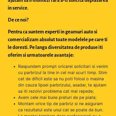
ajutam sa il montezi fara a-ti solicita deplasarea
in service.
De ce noi?
Pentru ca suntem experti in geamuri auto si
comercializam absolut toate modelele pe care ti
le doresti. Pe langa diversitatea de produse iti
oferim si urmatoarele avantaje:
Raspundem prompt oricarei solicitari si venim
cu parbrizul la tine in cel mai scurt timp. Stim
cat de dificil este sa nu poti folosi o masina
din cauza lipsei parbrizului, asadar, te ajutam
sa iti rezolvi problema cat mai repede;
Avem cele mai bune preturi de pe piata;
Montam orice tip de parbriz si ne asiguram
ca rezultatul este unul cat se poate de bun.
La montaj trimitem doar profesionisti cu o