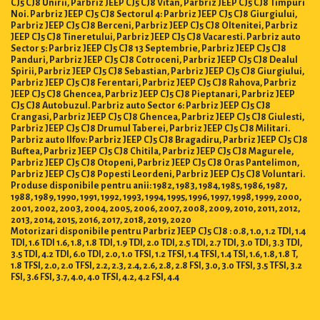
CJ5 CJ8 Unirii, Parbriz JEEP CJ5 CJ8 Vitan, Parbriz JEEP CJ5 CJ8 Timpuri
Noi. Parbriz JEEP CJ5 CJ8 Sectorul 4: Parbriz JEEP CJ5 CJ8 Giurgiului,
Parbriz JEEP CJ5 CJ8 Berceni, Parbriz JEEP CJ5 CJ8 Oltenitei, Parbriz
JEEP CJ5 CJ8 Tineretului, Parbriz JEEP CJ5 CJ8 Vacaresti. Parbriz auto
Sector 5: Parbriz JEEP CJ5 CJ8 13 Septembrie, Parbriz JEEP CJ5 CJ8
Panduri, Parbriz JEEP CJ5 CJ8 Cotroceni, Parbriz JEEP CJ5 CJ8 Dealul
Spirii, Parbriz JEEP CJ5 CJ8 Sebastian, Parbriz JEEP CJ5 CJ8 Giurgiului,
Parbriz JEEP CJ5 CJ8 Ferentari, Parbriz JEEP CJ5 CJ8 Rahova, Parbriz
JEEP CJ5 CJ8 Ghencea, Parbriz JEEP CJ5 CJ8 Pieptanari, Parbriz JEEP
CJ5 CJ8 Autobuzul. Parbriz auto Sector 6: Parbriz JEEP CJ5 CJ8
Crangasi, Parbriz JEEP CJ5 CJ8 Ghencea, Parbriz JEEP CJ5 CJ8 Giulesti,
Parbriz JEEP CJ5 CJ8 Drumul Taberei, Parbriz JEEP CJ5 CJ8 Militari.
Parbriz auto Ilfov: Parbriz JEEP CJ5 CJ8 Bragadiru, Parbriz JEEP CJ5 CJ8
Buftea, Parbriz JEEP CJ5 CJ8 Chitila, Parbriz JEEP CJ5 CJ8 Magurele,
Parbriz JEEP CJ5 CJ8 Otopeni, Parbriz JEEP CJ5 CJ8 Oras Pantelimon,
Parbriz JEEP CJ5 CJ8 Popesti Leordeni, Parbriz JEEP CJ5 CJ8 Voluntari.
Produse disponibile pentru anii: 1982, 1983, 1984, 1985, 1986, 1987,
1988, 1989, 1990, 1991, 1992, 1993, 1994, 1995, 1996, 1997, 1998, 1999, 2000,
2001, 2002, 2003, 2004, 2005, 2006, 2007, 2008, 2009, 2010, 2011, 2012,
2013, 2014, 2015, 2016, 2017, 2018, 2019, 2020
Motorizari disponibile pentru Parbriz JEEP CJ5 CJ8 : 0.8, 1.0, 1.2 TDI, 1.4
TDI, 1.6 TDI 1.6, 1.8, 1.8 TDI, 1.9 TDI, 2.0 TDI, 2.5 TDI, 2.7 TDI, 3.0 TDI, 3.3 TDI,
3.5 TDI, 4.2 TDI, 6.0 TDI, 2.0, 1.0 TFSI, 1.2 TFSI, 1.4 TFSI, 1.4 TSI, 1.6, 1.8, 1.8 T,
1.8 TFSI, 2.0, 2.0 TFSI, 2.2, 2.3, 2.4, 2.6, 2.8, 2.8 FSI, 3.0, 3.0 TFSI, 3.5 TFSI, 3.2
FSI, 3.6 FSI, 3.7, 4.0, 4.0 TFSI, 4.2, 4.2 FSI, 4.4