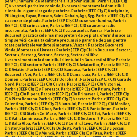
pentru numărul de identificare al autovehiculului.Parbriz JEEP CJ5
CJ8. vanzari-parbrize.ro vinde, livreaza si monteaza la domiciliul
clientului o gama larga de parbrize. Parbrize JEEP CJ5 CJ8 originale,
Pilkington, Fuyao, Benson, Saint-Gobain, Agc, Syg. Parbriz JEEP CJ5 CJ8
cu senzor de ploaie, Parbriz JEEP CJ5 CJ8 cu senzor lumina, Parbriz
JEEP CJ5 CJ8 cu incalzire, Parbriz JEEP CJ5 CJ8 cu antena radio
incorporata, Parbriz JEEP CJ5 CJ8 cu parasolar. Vanzari Parbrize
Bucuresti practica cele mai mici preturi de pe piata, oferind in acelasi
timp servicii de inalta calitate precum si o garantie de 2 ani pentru
toate parbrizele vandute si montate. Vanzari Parbrize Bucuresti
Vinde, Monteaza si Livreaza Parbriz JEEP CJ5 CJ8 in Bucuresti Sector 1,
Sector 2, Sector 3, Sector 4, Sector 5, Sector 6 si Ilfov.
Livram si montam la domiciliul clientului in Bucuresti si Ilfov. Parbriz
JEEP CJ5 CJ8 sector 1: Parbriz JEEP CJ5 CJ8 Aviatorilor, Parbriz JEEP CJ5
CJ8 Aviatiei, Parbriz JEEP CJ5 CJ8 Baneasa, Parbriz JEEP CJ5 CJ8
Bucurestii Noi, Parbriz JEEP CJ5 CJ8 Damaroaia, Parbriz JEEP CJ5 CJ8
Domenii, Parbriz JEEP CJ5 CJ8 Dorobanti, Parbriz JEEP CJ5 CJ8 Gara de
Nord, Parbriz JEEP CJ5 CJ8 Grivita, Parbriz JEEP CJ5 CJ8 Victoriei,
Parbriz JEEP CJ5 CJ8 Floreasca, Parbriz JEEP CJ5 CJ8 Pajura, Parbriz
JEEP CJ5 CJ8 Pipera, Parbriz JEEP CJ5 CJ8 Primaverii, Parbriz JEEP CJ5
CJ8 Piata Romana. Parbriz JEEP CJ5 CJ8 sector 2: Parbriz JEEP CJ5 CJ8
Colentina, Parbriz JEEP CJ5 CJ8 Iancului, Parbriz JEEP CJ5 CJ8 Mosilor,
Parbriz JEEP CJ5 CJ8 Obor, Parbriz JEEP CJ5 CJ8 Pantelimon, Parbriz
JEEP CJ5 CJ8 Stefan Cel Mare, Parbriz JEEP CJ5 CJ8 Tei, Parbriz JEEP CJ5
CJ8 Vatra Luminoasa. Parbriz JEEP CJ5 CJ8 Sectorul 3: Parbriz JEEP CJ5
CJ8 Balta Alba, Parbriz JEEP CJ5 CJ8 Centrul Civic, Parbriz JEEP CJ5 CJ8
Dristor, Parbriz JEEP CJ5 CJ8 Dudesti, Parbriz JEEP CJ5 CJ8 Lipscani,
Parbriz JEEP CJ5 CJ8 Muncii, Parbriz JEEP CJ5 CJ8 Titan, Parbriz JEEP