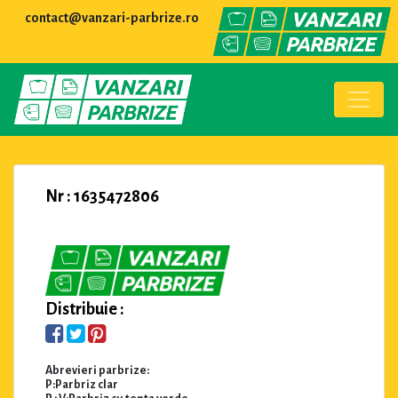
contact@vanzari-parbrize.ro
Nr : 1635472806
Distribuie :
Abrevieri parbrize:
P:Parbriz clar