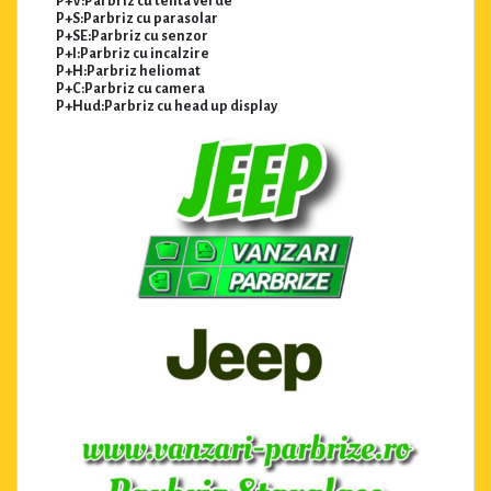
P+V:Parbriz cu tenta verde
P+S:Parbriz cu parasolar
P+SE:Parbriz cu senzor
P+I:Parbriz cu incalzire
P+H:Parbriz heliomat
P+C:Parbriz cu camera
P+Hud:Parbriz cu head up display