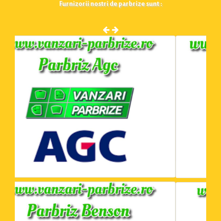
Furnizorii nostri de parbrize sunt :