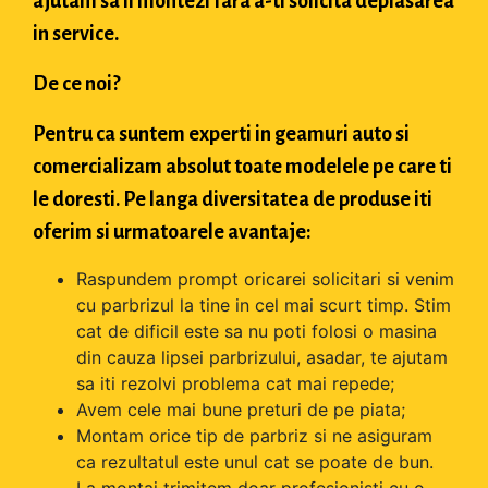
ajutam sa il montezi fara a-ti solicita deplasarea
in service.
De ce noi?
Pentru ca suntem experti in geamuri auto si
comercializam absolut toate modelele pe care ti
le doresti. Pe langa diversitatea de produse iti
oferim si urmatoarele avantaje:
Raspundem prompt oricarei solicitari si venim
cu parbrizul la tine in cel mai scurt timp. Stim
cat de dificil este sa nu poti folosi o masina
din cauza lipsei parbrizului, asadar, te ajutam
sa iti rezolvi problema cat mai repede;
Avem cele mai bune preturi de pe piata;
Montam orice tip de parbriz si ne asiguram
ca rezultatul este unul cat se poate de bun.
La montaj trimitem doar profesionisti cu o