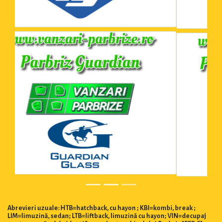
Abrevieri uzuale: HTB=hatchback, cu hayon ; KBI=kombi, break ;
LIM=limuzină, sedan; LTB=liftback, limuzină cu hayon; VIN=decupaj