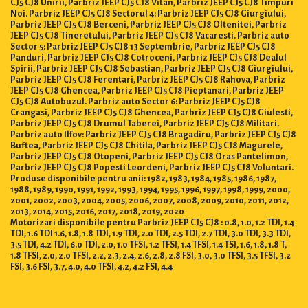
CJ5 CJ8 Unirii, Parbriz JEEP CJ5 CJ8 Vitan, Parbriz JEEP CJ5 CJ8 Timpuri
Noi. Parbriz JEEP CJ5 CJ8 Sectorul 4: Parbriz JEEP CJ5 CJ8 Giurgiului,
Parbriz JEEP CJ5 CJ8 Berceni, Parbriz JEEP CJ5 CJ8 Oltenitei, Parbriz
JEEP CJ5 CJ8 Tineretului, Parbriz JEEP CJ5 CJ8 Vacaresti. Parbriz auto
Sector 5: Parbriz JEEP CJ5 CJ8 13 Septembrie, Parbriz JEEP CJ5 CJ8
Panduri, Parbriz JEEP CJ5 CJ8 Cotroceni, Parbriz JEEP CJ5 CJ8 Dealul
Spirii, Parbriz JEEP CJ5 CJ8 Sebastian, Parbriz JEEP CJ5 CJ8 Giurgiului,
Parbriz JEEP CJ5 CJ8 Ferentari, Parbriz JEEP CJ5 CJ8 Rahova, Parbriz
JEEP CJ5 CJ8 Ghencea, Parbriz JEEP CJ5 CJ8 Pieptanari, Parbriz JEEP
CJ5 CJ8 Autobuzul. Parbriz auto Sector 6: Parbriz JEEP CJ5 CJ8
Crangasi, Parbriz JEEP CJ5 CJ8 Ghencea, Parbriz JEEP CJ5 CJ8 Giulesti,
Parbriz JEEP CJ5 CJ8 Drumul Taberei, Parbriz JEEP CJ5 CJ8 Militari.
Parbriz auto Ilfov: Parbriz JEEP CJ5 CJ8 Bragadiru, Parbriz JEEP CJ5 CJ8
Buftea, Parbriz JEEP CJ5 CJ8 Chitila, Parbriz JEEP CJ5 CJ8 Magurele,
Parbriz JEEP CJ5 CJ8 Otopeni, Parbriz JEEP CJ5 CJ8 Oras Pantelimon,
Parbriz JEEP CJ5 CJ8 Popesti Leordeni, Parbriz JEEP CJ5 CJ8 Voluntari.
Produse disponibile pentru anii: 1982, 1983, 1984, 1985, 1986, 1987,
1988, 1989, 1990, 1991, 1992, 1993, 1994, 1995, 1996, 1997, 1998, 1999, 2000,
2001, 2002, 2003, 2004, 2005, 2006, 2007, 2008, 2009, 2010, 2011, 2012,
2013, 2014, 2015, 2016, 2017, 2018, 2019, 2020
Motorizari disponibile pentru Parbriz JEEP CJ5 CJ8 : 0.8, 1.0, 1.2 TDI, 1.4
TDI, 1.6 TDI 1.6, 1.8, 1.8 TDI, 1.9 TDI, 2.0 TDI, 2.5 TDI, 2.7 TDI, 3.0 TDI, 3.3 TDI,
3.5 TDI, 4.2 TDI, 6.0 TDI, 2.0, 1.0 TFSI, 1.2 TFSI, 1.4 TFSI, 1.4 TSI, 1.6, 1.8, 1.8 T,
1.8 TFSI, 2.0, 2.0 TFSI, 2.2, 2.3, 2.4, 2.6, 2.8, 2.8 FSI, 3.0, 3.0 TFSI, 3.5 TFSI, 3.2
FSI, 3.6 FSI, 3.7, 4.0, 4.0 TFSI, 4.2, 4.2 FSI, 4.4