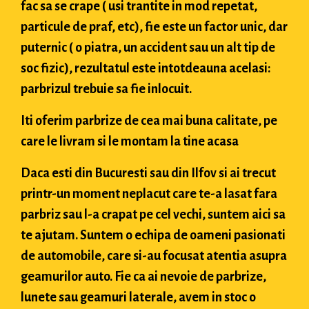
fac sa se crape ( usi trantite in mod repetat,
particule de praf, etc), fie este un factor unic, dar
puternic ( o piatra, un accident sau un alt tip de
soc fizic), rezultatul este intotdeauna acelasi:
parbrizul trebuie sa fie inlocuit.
Iti oferim parbrize de cea mai buna calitate, pe
care le livram si le montam la tine acasa
Daca esti din Bucuresti sau din Ilfov si ai trecut
printr-un moment neplacut care te-a lasat fara
parbriz sau l-a crapat pe cel vechi, suntem aici sa
te ajutam. Suntem o echipa de oameni pasionati
de automobile, care si-au focusat atentia asupra
geamurilor auto. Fie ca ai nevoie de parbrize,
lunete sau geamuri laterale, avem in stoc o