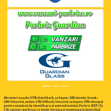
Abrevieri uzuale: HTB=hatchback, cu hayon ; KBI=kombi, break ;
LIM=limuzină, sedan; LTB=liftback, limuzină cu hayon; VIN=decupaj
pentru numărul de identificare al autovehiculului.Parbriz JEEP CJ5
CJ8. vanzari-parbrize.ro vinde, livreaza si monteaza la domiciliul