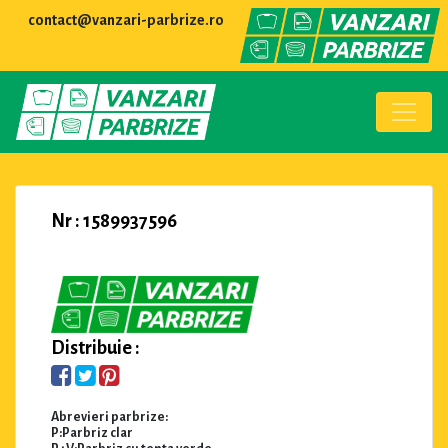
contact@vanzari-parbrize.ro
Nr : 1589937596
Distribuie :
Abrevieri parbrize:
P:Parbriz clar