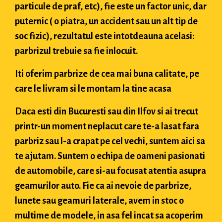
particule de praf, etc), fie este un factor unic, dar
puternic ( o piatra, un accident sau un alt tip de
soc fizic), rezultatul este intotdeauna acelasi:
parbrizul trebuie sa fie inlocuit.
Iti oferim parbrize de cea mai buna calitate, pe
care le livram si le montam la tine acasa
Daca esti din Bucuresti sau din Ilfov si ai trecut
printr-un moment neplacut care te-a lasat fara
parbriz sau l-a crapat pe cel vechi, suntem aici sa
te ajutam. Suntem o echipa de oameni pasionati
de automobile, care si-au focusat atentia asupra
geamurilor auto. Fie ca ai nevoie de parbrize,
lunete sau geamuri laterale, avem in stoc o
multime de modele, in asa fel incat sa acoperim