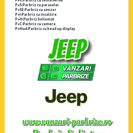
P+V:Parbriz cu tenta verde
P+S:Parbriz cu parasolar
P+SE:Parbriz cu senzor
P+I:Parbriz cu incalzire
P+H:Parbriz heliomat
P+C:Parbriz cu camera
P+Hud:Parbriz cu head up display