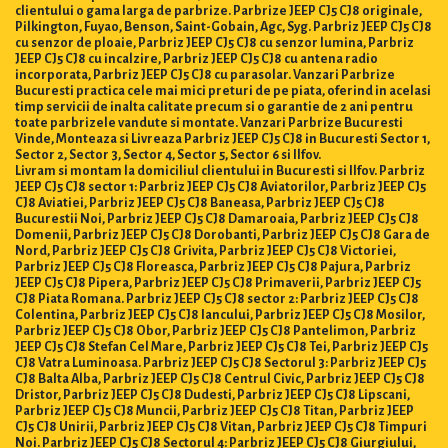
clientului o gama larga de parbrize. Parbrize JEEP CJ5 CJ8 originale,
Pilkington, Fuyao, Benson, Saint-Gobain, Agc, Syg. Parbriz JEEP CJ5 CJ8
cu senzor de ploaie, Parbriz JEEP CJ5 CJ8 cu senzor lumina, Parbriz
JEEP CJ5 CJ8 cu incalzire, Parbriz JEEP CJ5 CJ8 cu antena radio
incorporata, Parbriz JEEP CJ5 CJ8 cu parasolar. Vanzari Parbrize
Bucuresti practica cele mai mici preturi de pe piata, oferind in acelasi
timp servicii de inalta calitate precum si o garantie de 2 ani pentru
toate parbrizele vandute si montate. Vanzari Parbrize Bucuresti
Vinde, Monteaza si Livreaza Parbriz JEEP CJ5 CJ8 in Bucuresti Sector 1,
Sector 2, Sector 3, Sector 4, Sector 5, Sector 6 si Ilfov.
Livram si montam la domiciliul clientului in Bucuresti si Ilfov. Parbriz
JEEP CJ5 CJ8 sector 1: Parbriz JEEP CJ5 CJ8 Aviatorilor, Parbriz JEEP CJ5
CJ8 Aviatiei, Parbriz JEEP CJ5 CJ8 Baneasa, Parbriz JEEP CJ5 CJ8
Bucurestii Noi, Parbriz JEEP CJ5 CJ8 Damaroaia, Parbriz JEEP CJ5 CJ8
Domenii, Parbriz JEEP CJ5 CJ8 Dorobanti, Parbriz JEEP CJ5 CJ8 Gara de
Nord, Parbriz JEEP CJ5 CJ8 Grivita, Parbriz JEEP CJ5 CJ8 Victoriei,
Parbriz JEEP CJ5 CJ8 Floreasca, Parbriz JEEP CJ5 CJ8 Pajura, Parbriz
JEEP CJ5 CJ8 Pipera, Parbriz JEEP CJ5 CJ8 Primaverii, Parbriz JEEP CJ5
CJ8 Piata Romana. Parbriz JEEP CJ5 CJ8 sector 2: Parbriz JEEP CJ5 CJ8
Colentina, Parbriz JEEP CJ5 CJ8 Iancului, Parbriz JEEP CJ5 CJ8 Mosilor,
Parbriz JEEP CJ5 CJ8 Obor, Parbriz JEEP CJ5 CJ8 Pantelimon, Parbriz
JEEP CJ5 CJ8 Stefan Cel Mare, Parbriz JEEP CJ5 CJ8 Tei, Parbriz JEEP CJ5
CJ8 Vatra Luminoasa. Parbriz JEEP CJ5 CJ8 Sectorul 3: Parbriz JEEP CJ5
CJ8 Balta Alba, Parbriz JEEP CJ5 CJ8 Centrul Civic, Parbriz JEEP CJ5 CJ8
Dristor, Parbriz JEEP CJ5 CJ8 Dudesti, Parbriz JEEP CJ5 CJ8 Lipscani,
Parbriz JEEP CJ5 CJ8 Muncii, Parbriz JEEP CJ5 CJ8 Titan, Parbriz JEEP
CJ5 CJ8 Unirii, Parbriz JEEP CJ5 CJ8 Vitan, Parbriz JEEP CJ5 CJ8 Timpuri
Noi. Parbriz JEEP CJ5 CJ8 Sectorul 4: Parbriz JEEP CJ5 CJ8 Giurgiului,