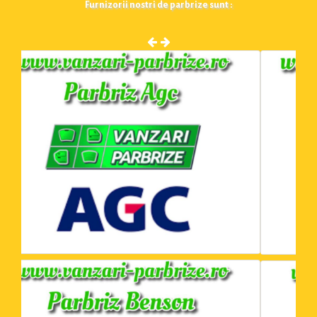
Furnizorii nostri de parbrize sunt :