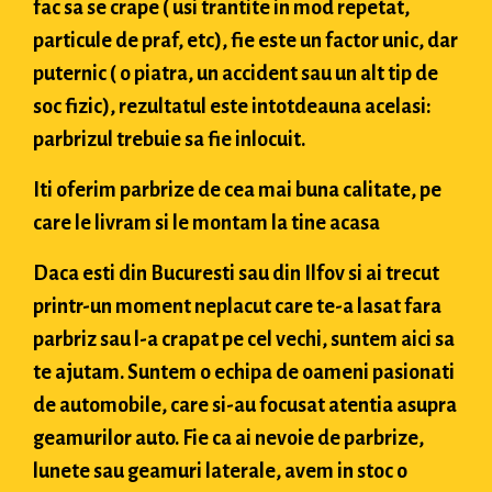
fac sa se crape ( usi trantite in mod repetat,
particule de praf, etc), fie este un factor unic, dar
puternic ( o piatra, un accident sau un alt tip de
soc fizic), rezultatul este intotdeauna acelasi:
parbrizul trebuie sa fie inlocuit.
Iti oferim parbrize de cea mai buna calitate, pe
care le livram si le montam la tine acasa
Daca esti din Bucuresti sau din Ilfov si ai trecut
printr-un moment neplacut care te-a lasat fara
parbriz sau l-a crapat pe cel vechi, suntem aici sa
te ajutam. Suntem o echipa de oameni pasionati
de automobile, care si-au focusat atentia asupra
geamurilor auto. Fie ca ai nevoie de parbrize,
lunete sau geamuri laterale, avem in stoc o