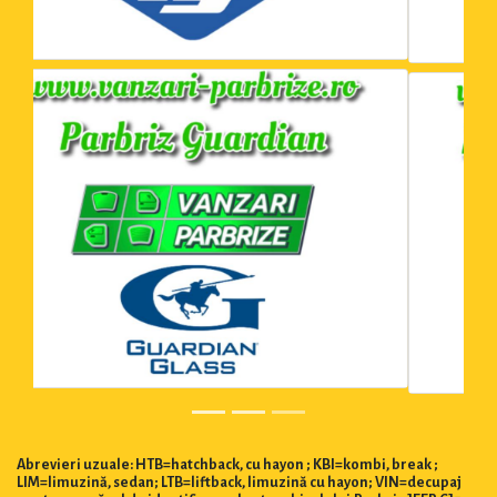
Abrevieri uzuale: HTB=hatchback, cu hayon ; KBI=kombi, break ;
LIM=limuzină, sedan; LTB=liftback, limuzină cu hayon; VIN=decupaj