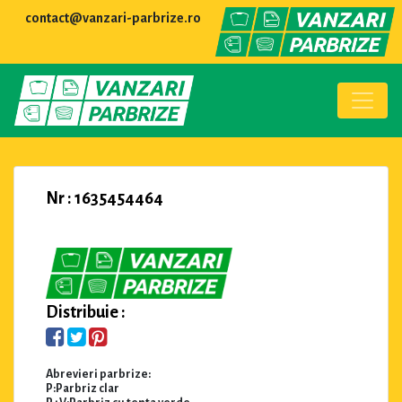
contact@vanzari-parbrize.ro
Nr : 1635454464
Distribuie :
Abrevieri parbrize:
P:Parbriz clar