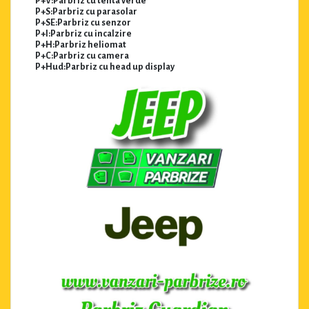
P+V:Parbriz cu tenta verde
P+S:Parbriz cu parasolar
P+SE:Parbriz cu senzor
P+I:Parbriz cu incalzire
P+H:Parbriz heliomat
P+C:Parbriz cu camera
P+Hud:Parbriz cu head up display