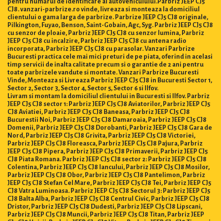
pentru numărul de identificare al autovehiculului.Parbriz JEEP CJ5
CJ8. vanzari-parbrize.ro vinde, livreaza si monteaza la domiciliul
clientului o gama larga de parbrize. Parbrize JEEP CJ5 CJ8 originale,
Pilkington, Fuyao, Benson, Saint-Gobain, Agc, Syg. Parbriz JEEP CJ5 CJ8
cu senzor de ploaie, Parbriz JEEP CJ5 CJ8 cu senzor lumina, Parbriz
JEEP CJ5 CJ8 cu incalzire, Parbriz JEEP CJ5 CJ8 cu antena radio
incorporata, Parbriz JEEP CJ5 CJ8 cu parasolar. Vanzari Parbrize
Bucuresti practica cele mai mici preturi de pe piata, oferind in acelasi
timp servicii de inalta calitate precum si o garantie de 2 ani pentru
toate parbrizele vandute si montate. Vanzari Parbrize Bucuresti
Vinde, Monteaza si Livreaza Parbriz JEEP CJ5 CJ8 in Bucuresti Sector 1,
Sector 2, Sector 3, Sector 4, Sector 5, Sector 6 si Ilfov.
Livram si montam la domiciliul clientului in Bucuresti si Ilfov. Parbriz
JEEP CJ5 CJ8 sector 1: Parbriz JEEP CJ5 CJ8 Aviatorilor, Parbriz JEEP CJ5
CJ8 Aviatiei, Parbriz JEEP CJ5 CJ8 Baneasa, Parbriz JEEP CJ5 CJ8
Bucurestii Noi, Parbriz JEEP CJ5 CJ8 Damaroaia, Parbriz JEEP CJ5 CJ8
Domenii, Parbriz JEEP CJ5 CJ8 Dorobanti, Parbriz JEEP CJ5 CJ8 Gara de
Nord, Parbriz JEEP CJ5 CJ8 Grivita, Parbriz JEEP CJ5 CJ8 Victoriei,
Parbriz JEEP CJ5 CJ8 Floreasca, Parbriz JEEP CJ5 CJ8 Pajura, Parbriz
JEEP CJ5 CJ8 Pipera, Parbriz JEEP CJ5 CJ8 Primaverii, Parbriz JEEP CJ5
CJ8 Piata Romana. Parbriz JEEP CJ5 CJ8 sector 2: Parbriz JEEP CJ5 CJ8
Colentina, Parbriz JEEP CJ5 CJ8 Iancului, Parbriz JEEP CJ5 CJ8 Mosilor,
Parbriz JEEP CJ5 CJ8 Obor, Parbriz JEEP CJ5 CJ8 Pantelimon, Parbriz
JEEP CJ5 CJ8 Stefan Cel Mare, Parbriz JEEP CJ5 CJ8 Tei, Parbriz JEEP CJ5
CJ8 Vatra Luminoasa. Parbriz JEEP CJ5 CJ8 Sectorul 3: Parbriz JEEP CJ5
CJ8 Balta Alba, Parbriz JEEP CJ5 CJ8 Centrul Civic, Parbriz JEEP CJ5 CJ8
Dristor, Parbriz JEEP CJ5 CJ8 Dudesti, Parbriz JEEP CJ5 CJ8 Lipscani,
Parbriz JEEP CJ5 CJ8 Muncii, Parbriz JEEP CJ5 CJ8 Titan, Parbriz JEEP