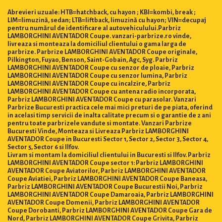
Abrevieri uzuale: HTB=hatchback, cu hayon ; KBI=kombi, break ;
LIM=limuzină, sedan; LTB=liftback, limuzină cu hayon; VIN=decupaj
pentru numărul de identificare al autovehiculului.Parbriz
LAMBORGHINI AVENTADOR Coupe. vanzari-parbrize.ro vinde,
livreaza si monteaza la domiciliul clientului o gama larga de
parbrize. Parbrize LAMBORGHINI AVENTADOR Coupe originale,
Pilkington, Fuyao, Benson, Saint-Gobain, Agc, Syg. Parbriz
LAMBORGHINI AVENTADOR Coupe cu senzor de ploaie, Parbriz
LAMBORGHINI AVENTADOR Coupe cu senzor lumina, Parbriz
LAMBORGHINI AVENTADOR Coupe cu incalzire, Parbriz
LAMBORGHINI AVENTADOR Coupe cu antena radio incorporata,
Parbriz LAMBORGHINI AVENTADOR Coupe cu parasolar. Vanzari
Parbrize Bucuresti practica cele mai mici preturi de pe piata, oferind
in acelasi timp servicii de inalta calitate precum si o garantie de 2 ani
pentru toate parbrizele vandute si montate. Vanzari Parbrize
Bucuresti Vinde, Monteaza si Livreaza Parbriz LAMBORGHINI
AVENTADOR Coupe in Bucuresti Sector 1, Sector 2, Sector 3, Sector 4,
Sector 5, Sector 6 si Ilfov.
Livram si montam la domiciliul clientului in Bucuresti si Ilfov. Parbriz
LAMBORGHINI AVENTADOR Coupe sector 1: Parbriz LAMBORGHINI
AVENTADOR Coupe Aviatorilor, Parbriz LAMBORGHINI AVENTADOR
Coupe Aviatiei, Parbriz LAMBORGHINI AVENTADOR Coupe Baneasa,
Parbriz LAMBORGHINI AVENTADOR Coupe Bucurestii Noi, Parbriz
LAMBORGHINI AVENTADOR Coupe Damaroaia, Parbriz LAMBORGHINI
AVENTADOR Coupe Domenii, Parbriz LAMBORGHINI AVENTADOR
Coupe Dorobanti, Parbriz LAMBORGHINI AVENTADOR Coupe Gara de
Nord, Parbriz LAMBORGHINI AVENTADOR Coupe Grivita, Parbriz