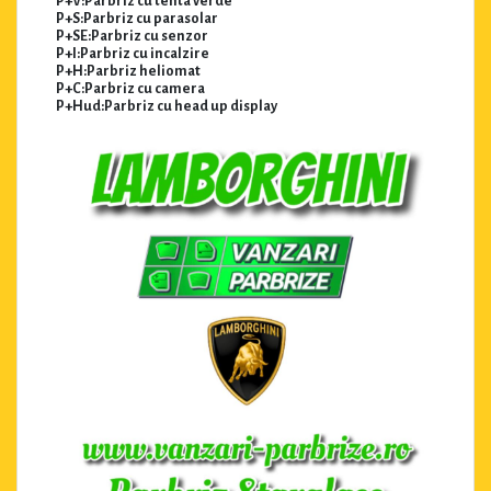
P+V:Parbriz cu tenta verde
P+S:Parbriz cu parasolar
P+SE:Parbriz cu senzor
P+I:Parbriz cu incalzire
P+H:Parbriz heliomat
P+C:Parbriz cu camera
P+Hud:Parbriz cu head up display