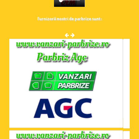
Furnizorii nostri de parbrize sunt :