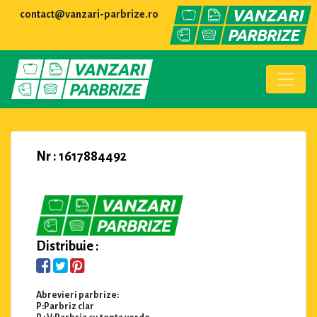
contact@vanzari-parbrize.ro
Nr : 1617884492
Distribuie :
Abrevieri parbrize:
P:Parbriz clar