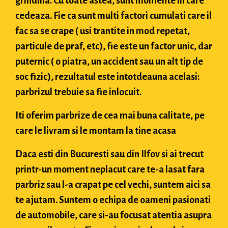
grindina. Cu toate astea, sunt momente in care
cedeaza. Fie ca sunt multi factori cumulati care il
fac sa se crape ( usi trantite in mod repetat,
particule de praf, etc), fie este un factor unic, dar
puternic ( o piatra, un accident sau un alt tip de
soc fizic), rezultatul este intotdeauna acelasi:
parbrizul trebuie sa fie inlocuit.
Iti oferim parbrize de cea mai buna calitate, pe
care le livram si le montam la tine acasa
Daca esti din Bucuresti sau din Ilfov si ai trecut
printr-un moment neplacut care te-a lasat fara
parbriz sau l-a crapat pe cel vechi, suntem aici sa
te ajutam. Suntem o echipa de oameni pasionati
de automobile, care si-au focusat atentia asupra