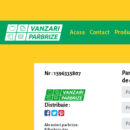
Acasa
Contact
Prod
Pa
Nr : 1596335807
de 
Distribuie :
Abrevieri parbrize:
P:Parbriz clar