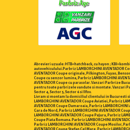
Abrevieri uzuale: HTB=hatchback, cu hayon ; KBI=kombi,
autovehiculului.Parbriz LAMBORGHINI AVENTADOR Coupe.
AVENTADOR Coupe originale, Pilkington, Fuyao, Bens
Coupe cu senzor lumina, Parbriz LAMBORGHINI AVENT
AVENTADOR Coupe cu parasolar. Vanzari Parbrize Bucuresti
pentru toate parbrizele vandute si montate. Vanzari P
Sector 4, Sector 5, Sector 6 si Ilfov.
Livram si montam la domiciliul clientului in Bucures
LAMBORGHINI AVENTADOR Coupe Aviatiei, Parbriz LA
AVENTADOR Coupe Damaroaia, Parbriz LAMBORGHINI 
Gara de Nord, Parbriz LAMBORGHINI AVENTADOR Coupe
LAMBORGHINI AVENTADOR Coupe Pajura, Parbriz LAM
Coupe Piata Romana. Parbriz LAMBORGHINI AVENTADO
Parbriz LAMBORGHINI AVENTADOR Coupe Mosilor, Pa
AVENTADOR Coupe Stefan Cel Mare, Parbriz LAMBORG