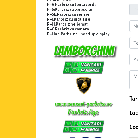
P+V:Parbriz cu tenta verde
P+S:Parbriz cu parasolar
P+SE:Parbriz cu senzor
P+I:Parbriz cu incalzire
P+H:Parbriz heliomat
P+C:Parbriz cu camera
P+Hud:Parbriz cu head up display
Tar
Loc
Cod