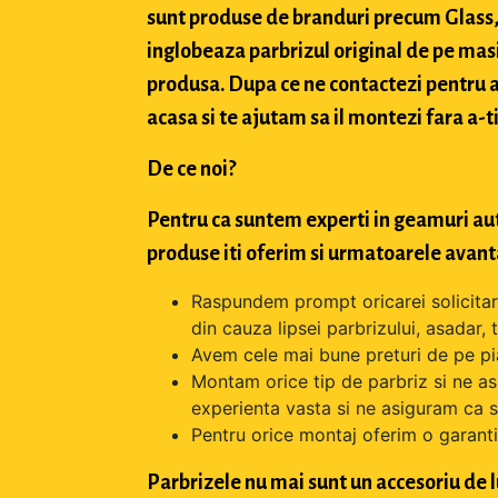
sunt produse de branduri precum Glass, 
inglobeaza parbrizul original de pe masi
produsa. Dupa ce ne contactezi pentru a 
acasa si te ajutam sa il montezi fara a-ti
De ce noi?
Pentru ca suntem experti in geamuri aut
produse iti oferim si urmatoarele avant
Raspundem prompt oricarei solicitari 
din cauza lipsei parbrizului, asadar,
Avem cele mai bune preturi de pe pi
Montam orice tip de parbriz si ne as
experienta vasta si ne asiguram ca s
Pentru orice montaj oferim o garantie
Parbrizele nu mai sunt un accesoriu de 