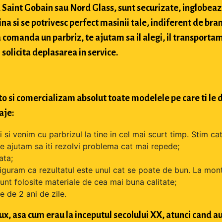
Saint Gobain sau Nord Glass, sunt securizate, inglobeaz
na si se potrivesc perfect masinii tale, indiferent de bran
comanda un parbriz, te ajutam sa il alegi, il transportam
 solicita deplasarea in service.
o si comercializam absolut toate modelele pe care ti le d
aje:
si venim cu parbrizul la tine in cel mai scurt timp. Stim cat
 te ajutam sa iti rezolvi problema cat mai repede;
ata;
iguram ca rezultatul este unul cat se poate de bun. La mont
unt folosite materiale de cea mai buna calitate;
 de 2 ani de zile.
lux, asa cum erau la inceputul secolului XX, atunci cand