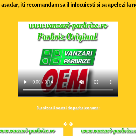
sadar, iti recomandam sa il inlocuiesti si sa apelezi la n
Furnizorii nostri de parbrize sunt :