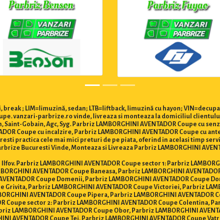
 break ; LIM=limuzină, sedan; LTB=liftback, limuzină cu hayon; VIN=decupa
 vanzari-parbrize.ro vinde, livreaza si monteaza la domiciliul clientul
on, Saint-Gobain, Agc, Syg. Parbriz LAMBORGHINI AVENTADOR Coupe cu se
ADOR Coupe cu incalzire, Parbriz LAMBORGHINI AVENTADOR Coupe cu ante
 practica cele mai mici preturi de pe piata, oferind in acelasi timp servici
arbrize Bucuresti Vinde, Monteaza si Livreaza Parbriz LAMBORGHINI AVENTAD
ti si Ilfov. Parbriz LAMBORGHINI AVENTADOR Coupe sector 1: Parbriz LAMBO
MBORGHINI AVENTADOR Coupe Baneasa, Parbriz LAMBORGHINI AVENTADOR 
AVENTADOR Coupe Domenii, Parbriz LAMBORGHINI AVENTADOR Coupe Do
 Grivita, Parbriz LAMBORGHINI AVENTADOR Coupe Victoriei, Parbriz LA
BORGHINI AVENTADOR Coupe Pipera, Parbriz LAMBORGHINI AVENTADOR C
R Coupe sector 2: Parbriz LAMBORGHINI AVENTADOR Coupe Colentina, Pa
rbriz LAMBORGHINI AVENTADOR Coupe Obor, Parbriz LAMBORGHINI AVENT
HINI AVENTADOR Coupe Tei, Parbriz LAMBORGHINI AVENTADOR Coupe Vat