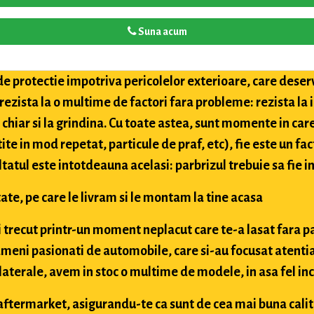
Suna acum
de protectie impotriva pericolelor exterioare, care deser
 rezista la o multime de factori fara probleme: rezista la
i chiar si la grindina. Cu toate astea, sunt momente in car
tite in mod repetat, particule de praf, etc), fie este un fac
ultatul este intotdeauna acelasi: parbrizul trebuie sa fie in
ate, pe care le livram si le montam la tine acasa
ai trecut printr-un moment neplacut care te-a lasat fara p
meni pasionati de automobile, care si-au focusat atentia
aterale, avem in stoc o multime de modele, in asa fel inc
si aftermarket, asigurandu-te ca sunt de cea mai buna cali