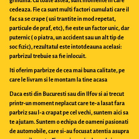
grindina. Cu toate astea, sunt momente in care
cedeaza. Fie ca sunt multi factori cumulati care il
fac sa se crape ( usi trantite in mod repetat,
particule de praf, etc), fie este un factor unic, dar
puternic ( o piatra, un accident sau un alt tip de
soc fizic), rezultatul este intotdeauna acelasi:
parbrizul trebuie sa fie inlocuit.
Iti oferim parbrize de cea mai buna calitate, pe
care le livram si le montam la tine acasa
Daca esti din Bucuresti sau din Ilfov si ai trecut
printr-un moment neplacut care te-a lasat fara
parbriz sau l-a crapat pe cel vechi, suntem aici sa
te ajutam. Suntem o echipa de oameni pasionati
de automobile, care si-au focusat atentia asupra