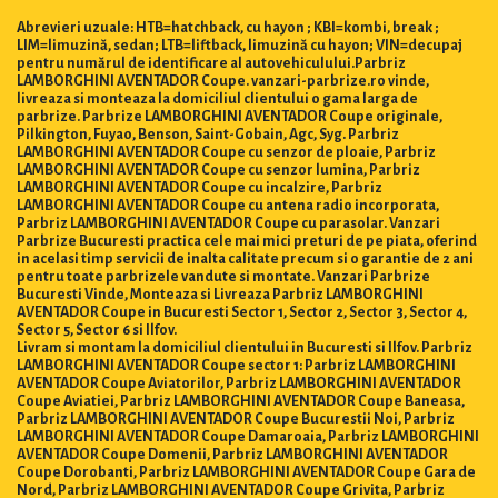
Abrevieri uzuale: HTB=hatchback, cu hayon ; KBI=kombi, break ;
LIM=limuzină, sedan; LTB=liftback, limuzină cu hayon; VIN=decupaj
pentru numărul de identificare al autovehiculului.Parbriz
LAMBORGHINI AVENTADOR Coupe. vanzari-parbrize.ro vinde,
livreaza si monteaza la domiciliul clientului o gama larga de
parbrize. Parbrize LAMBORGHINI AVENTADOR Coupe originale,
Pilkington, Fuyao, Benson, Saint-Gobain, Agc, Syg. Parbriz
LAMBORGHINI AVENTADOR Coupe cu senzor de ploaie, Parbriz
LAMBORGHINI AVENTADOR Coupe cu senzor lumina, Parbriz
LAMBORGHINI AVENTADOR Coupe cu incalzire, Parbriz
LAMBORGHINI AVENTADOR Coupe cu antena radio incorporata,
Parbriz LAMBORGHINI AVENTADOR Coupe cu parasolar. Vanzari
Parbrize Bucuresti practica cele mai mici preturi de pe piata, oferind
in acelasi timp servicii de inalta calitate precum si o garantie de 2 ani
pentru toate parbrizele vandute si montate. Vanzari Parbrize
Bucuresti Vinde, Monteaza si Livreaza Parbriz LAMBORGHINI
AVENTADOR Coupe in Bucuresti Sector 1, Sector 2, Sector 3, Sector 4,
Sector 5, Sector 6 si Ilfov.
Livram si montam la domiciliul clientului in Bucuresti si Ilfov. Parbriz
LAMBORGHINI AVENTADOR Coupe sector 1: Parbriz LAMBORGHINI
AVENTADOR Coupe Aviatorilor, Parbriz LAMBORGHINI AVENTADOR
Coupe Aviatiei, Parbriz LAMBORGHINI AVENTADOR Coupe Baneasa,
Parbriz LAMBORGHINI AVENTADOR Coupe Bucurestii Noi, Parbriz
LAMBORGHINI AVENTADOR Coupe Damaroaia, Parbriz LAMBORGHINI
AVENTADOR Coupe Domenii, Parbriz LAMBORGHINI AVENTADOR
Coupe Dorobanti, Parbriz LAMBORGHINI AVENTADOR Coupe Gara de
Nord, Parbriz LAMBORGHINI AVENTADOR Coupe Grivita, Parbriz