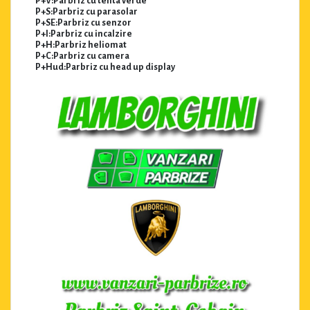
P+V:Parbriz cu tenta verde
P+S:Parbriz cu parasolar
P+SE:Parbriz cu senzor
P+I:Parbriz cu incalzire
P+H:Parbriz heliomat
P+C:Parbriz cu camera
P+Hud:Parbriz cu head up display