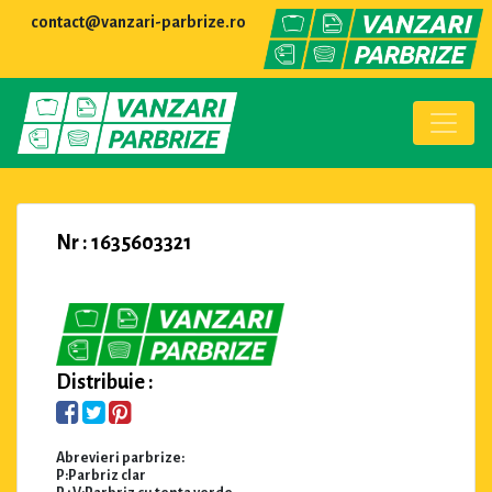
contact@vanzari-parbrize.ro
Nr : 1635603321
Distribuie :
Abrevieri parbrize:
P:Parbriz clar