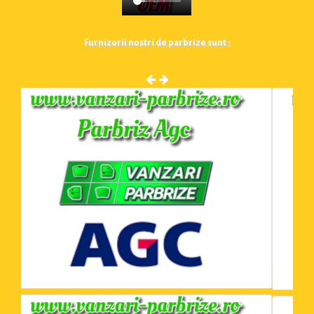
Furnizorii nostri de parbrize sunt :