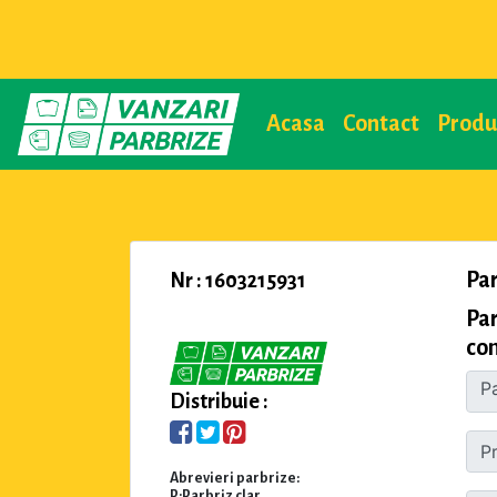
Acasa
Contact
Prod
Pa
Nr : 1603215931
Pa
com
Distribuie :
Abrevieri parbrize:
P:Parbriz clar