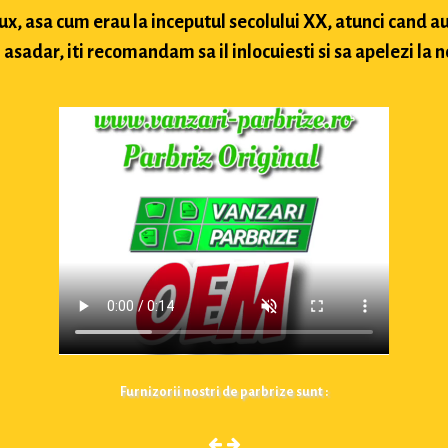
lux, asa cum erau la inceputul secolului XX, atunci cand
sadar, iti recomandam sa il inlocuiesti si sa apelezi la n
Furnizorii nostri de parbrize sunt :