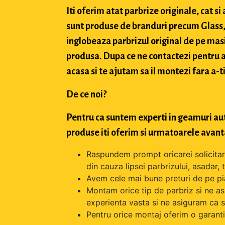
Iti oferim atat parbrize originale, cat 
sunt produse de branduri precum Glass, 
inglobeaza parbrizul original de pe masi
produsa. Dupa ce ne contactezi pentru a 
acasa si te ajutam sa il montezi fara a-ti
De ce noi?
Pentru ca suntem experti in geamuri aut
produse iti oferim si urmatoarele avant
Raspundem prompt oricarei solicitari 
din cauza lipsei parbrizului, asadar,
Avem cele mai bune preturi de pe pi
Montam orice tip de parbriz si ne as
experienta vasta si ne asiguram ca s
Pentru orice montaj oferim o garantie