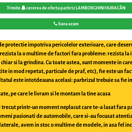
Trimite
cererea de oferta parbriz LAMBORGHINI HURACÃN
Suna acum
de protectie impotriva pericolelor exterioare, care deser
 rezista la o multime de factori fara probleme: rezista la
i chiar si la grindina. Cu toate astea, sunt momente in car
tite in mod repetat, particule de praf, etc), fie este un fac
ultatul este intotdeauna acelasi: parbrizul trebuie sa fie in
ate, pe care le livram si le montam la tine acasa
ai trecut printr-un moment neplacut care te-a lasat fara p
meni pasionati de automobile, care si-au focusat atentia
aterale, avem in stoc o multime de modele, in asa fel inc