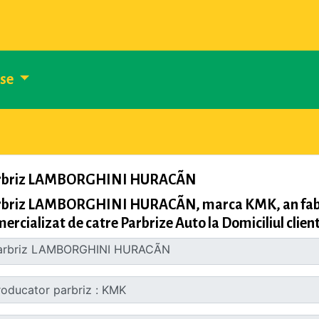
use
rbriz LAMBORGHINI HURACÃN
rbriz LAMBORGHINI HURACÃN, marca KMK, an fabri
ercializat de catre Parbrize Auto la Domiciliul client