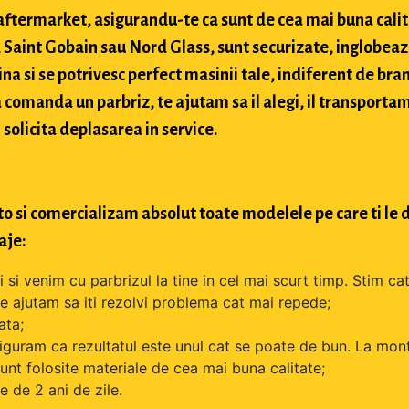
si aftermarket, asigurandu-te ca sunt de cea mai buna cali
Saint Gobain sau Nord Glass, sunt securizate, inglobeaz
na si se potrivesc perfect masinii tale, indiferent de bran
comanda un parbriz, te ajutam sa il alegi, il transportam
 solicita deplasarea in service.
o si comercializam absolut toate modelele pe care ti le d
aje:
si venim cu parbrizul la tine in cel mai scurt timp. Stim cat
 te ajutam sa iti rezolvi problema cat mai repede;
ata;
iguram ca rezultatul este unul cat se poate de bun. La mont
unt folosite materiale de cea mai buna calitate;
 de 2 ani de zile.