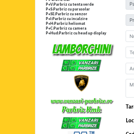
P+V:Parbriz cu tenta verde
P+S:Parbriz cu parasolar
P+SE:Parbriz cu senzor
P+I:Parbriz cu incalzire
P+H:Parbriz heliomat
P+C:Parbriz cu camera
P+Hud:Parbriz cu head up display
Tar
Loc