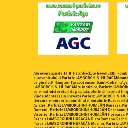
Abrevieri uzuale: HTB=hatchback, cu hayon ; KBI=kombi,
autovehiculului.Parbriz LAMBORGHINI HURACÃN. vanzar
originale, Pilkington, Fuyao, Benson, Saint-Gobain, 
LAMBORGHINI HURACÃN cu incalzire, Parbriz LAMBORGH
cele mai mici preturi de pe piata, oferind in acelasi ti
Vinde, Monteaza si Livreaza Parbriz LAMBORGHINI HURACÃN
Livram si montam la domiciliul clientului in Bucures
Aviatiei, Parbriz LAMBORGHINI HURACÃN Baneasa, P
Domenii, Parbriz LAMBORGHINI HURACÃN Dorobanti, 
Victoriei, Parbriz LAMBORGHINI HURACÃN Floreasca,
Parbriz LAMBORGHINI HURACÃN Piata Romana. Parbri
Parbriz LAMBORGHINI HURACÃN Mosilor, Parbriz LAM