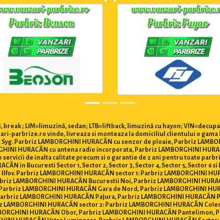
 break ; LIM=limuzină, sedan; LTB=liftback, limuzină cu hayon; VIN=decupa
i-parbrize.ro vinde, livreaza si monteaza la domiciliul clientului o ga
Agc, Syg. Parbriz LAMBORGHINI HURACÃN cu senzor de ploaie, Parbriz LAMB
INI HURACÃN cu antena radio incorporata, Parbriz LAMBORGHINI HURACÃN
mp servicii de inalta calitate precum si o garantie de 2 ani pentru toate par
 in Bucuresti Sector 1, Sector 2, Sector 3, Sector 4, Sector 5, Sector 6 si I
ti si Ilfov. Parbriz LAMBORGHINI HURACÃN sector 1: Parbriz LAMBORGHINI 
arbriz LAMBORGHINI HURACÃN Bucurestii Noi, Parbriz LAMBORGHINI HUR
Parbriz LAMBORGHINI HURACÃN Gara de Nord, Parbriz LAMBORGHINI HUR
 Parbriz LAMBORGHINI HURACÃN Pajura, Parbriz LAMBORGHINI HURACÃN P
z LAMBORGHINI HURACÃN sector 2: Parbriz LAMBORGHINI HURACÃN Colen
BORGHINI HURACÃN Obor, Parbriz LAMBORGHINI HURACÃN Pantelimon, P