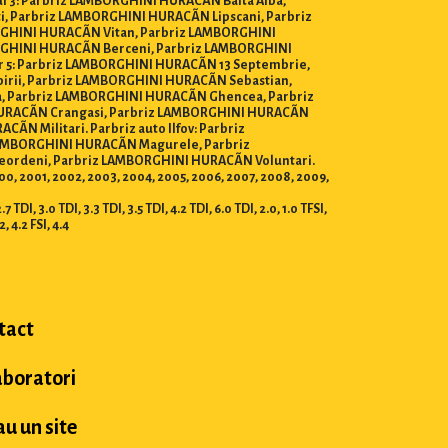
 3: Parbriz LAMBORGHINI HURACÃN Balta Alba,
, Parbriz LAMBORGHINI HURACÃN Lipscani, Parbriz
RGHINI HURACÃN Vitan, Parbriz LAMBORGHINI
RGHINI HURACÃN Berceni, Parbriz LAMBORGHINI
r 5: Parbriz LAMBORGHINI HURACÃN 13 Septembrie,
rii, Parbriz LAMBORGHINI HURACÃN Sebastian,
, Parbriz LAMBORGHINI HURACÃN Ghencea, Parbriz
HURACÃN Crangasi, Parbriz LAMBORGHINI HURACÃN
N Militari. Parbriz auto Ilfov: Parbriz
LAMBORGHINI HURACÃN Magurele, Parbriz
ordeni, Parbriz LAMBORGHINI HURACÃN Voluntari.
 2000, 2001, 2002, 2003, 2004, 2005, 2006, 2007, 2008, 2009,
DI, 3.0 TDI, 3.3 TDI, 3.5 TDI, 4.2 TDI, 6.0 TDI, 2.0, 1.0 TFSI,
.2, 4.2 FSI, 4.4
tact
aboratori
u un site