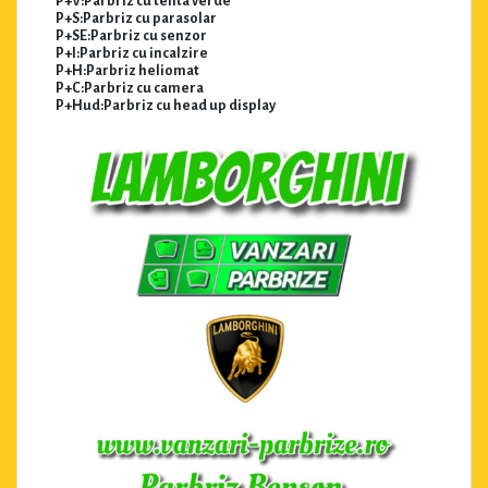
P+V:Parbriz cu tenta verde
P+S:Parbriz cu parasolar
P+SE:Parbriz cu senzor
P+I:Parbriz cu incalzire
P+H:Parbriz heliomat
P+C:Parbriz cu camera
P+Hud:Parbriz cu head up display