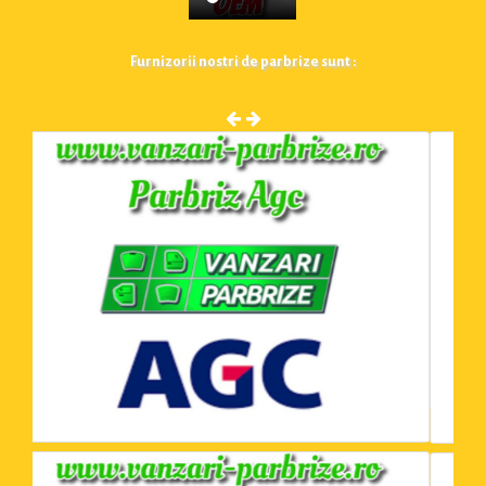
Furnizorii nostri de parbrize sunt :