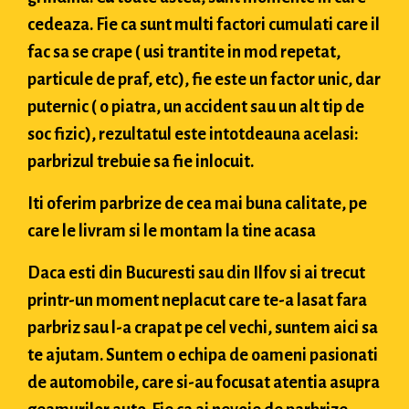
cedeaza. Fie ca sunt multi factori cumulati care il
fac sa se crape ( usi trantite in mod repetat,
particule de praf, etc), fie este un factor unic, dar
puternic ( o piatra, un accident sau un alt tip de
soc fizic), rezultatul este intotdeauna acelasi:
parbrizul trebuie sa fie inlocuit.
Iti oferim parbrize de cea mai buna calitate, pe
care le livram si le montam la tine acasa
Daca esti din Bucuresti sau din Ilfov si ai trecut
printr-un moment neplacut care te-a lasat fara
parbriz sau l-a crapat pe cel vechi, suntem aici sa
te ajutam. Suntem o echipa de oameni pasionati
de automobile, care si-au focusat atentia asupra