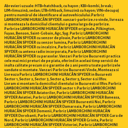
Abrevieri uzuale: HTB=hatchback, cu hayon ; KBI=kombi, break ;
LIM=limuzină, sedan; LTB=liftback, limuzină cu hayon; VIN=decupaj
pentru numărul de identificare al autovehiculului.Parbriz
LAMBORGHINI HURACÃN SPYDER. vanzari-parbrize.ro vinde, livreaza
si monteaza la domiciliul clientului o gama larga de parbrize.
Parbrize LAMBORGHINI HURACÃN SPYDER originale, Pilkington,
Fuyao, Benson, Saint-Gobain, Agc, Syg. Parbriz LAMBORGHINI
HURACÃN SPYDER cu senzor de ploaie, Parbriz LAMBORGHINI
HURACÃN SPYDER cu senzor lumina, Parbriz LAMBORGHINI
HURACÃN SPYDER cu incalzire, Parbriz LAMBORGHINI HURACÃN
SPYDER cu antena radio incorporata, Parbriz LAMBORGHINI
HURACÃN SPYDER cu parasolar. Vanzari Parbrize Bucuresti practica
cele mai mici preturi de pe piata, oferind in acelasi timp servicii de
inalta calitate precum si o garantie de 2 ani pentru toate parbrizele
vandute si montate. Vanzari Parbrize Bucuresti Vinde, Monteaza si
Livreaza Parbriz LAMBORGHINI HURACÃN SPYDER in Bucuresti
Sector 1, Sector 2, Sector 3, Sector 4, Sector 5, Sector 6 si Ilfov.
Livram si montam la domiciliul clientului in Bucuresti si Ilfov. Parbriz
LAMBORGHINI HURACÃN SPYDER sector 1: Parbriz LAMBORGHINI
HURACÃN SPYDER Aviatorilor, Parbriz LAMBORGHINI HURACÃN
SPYDER Aviatiei, Parbriz LAMBORGHINI HURACÃN SPYDER Baneasa,
Parbriz LAMBORGHINI HURACÃN SPYDER Bucurestii Noi, Parbriz
LAMBORGHINI HURACÃN SPYDER Damaroaia, Parbriz LAMBORGHINI
HURACÃN SPYDER Domenii, Parbriz LAMBORGHINI HURACÃN
SPYDER Dorobanti, Parbriz LAMBORGHINI HURACÃN SPYDER Gara de
Nord, Parbriz LAMBORGHINI HURACÃN SPYDER Grivita, Parbriz
LAMBORGHINI HURACÃN SPYDER Victoriei, Parbriz LAMBORGHINI