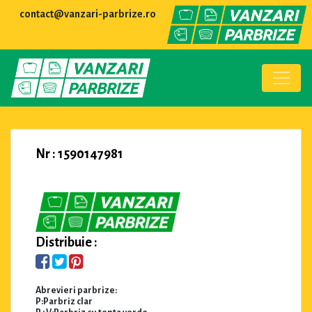
contact@vanzari-parbrize.ro
Nr : 1590147981
Distribuie :
Abrevieri parbrize:
P:Parbriz clar