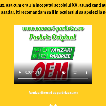
lux, asa cum erau la inceputul secolului XX, atunci cand
sadar, iti recomandam sa il inlocuiesti si sa apelezi la n
Furnizorii nostri de parbrize sunt :