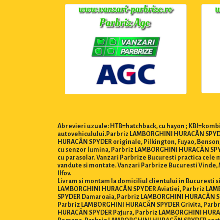
Abrevieri uzuale: HTB=hatchback, cu hayon ; KBI=kombi,
autovehiculului.Parbriz LAMBORGHINI HURACÃN SPYDER.
HURACÃN SPYDER originale, Pilkington, Fuyao, Benso
cu senzor lumina, Parbriz LAMBORGHINI HURACÃN SPY
cu parasolar. Vanzari Parbrize Bucuresti practica cele ma
vandute si montate. Vanzari Parbrize Bucuresti Vinde, M
Ilfov.
Livram si montam la domiciliul clientului in Bucurest
LAMBORGHINI HURACÃN SPYDER Aviatiei, Parbriz LA
SPYDER Damaroaia, Parbriz LAMBORGHINI HURACÃN S
Parbriz LAMBORGHINI HURACÃN SPYDER Grivita, Parb
HURACÃN SPYDER Pajura, Parbriz LAMBORGHINI HURAC