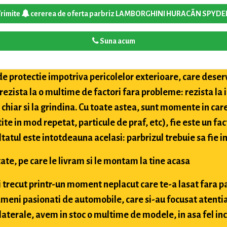
Trimite
cererea de oferta parbriz LAMBORGHINI HURACÃN SPYDE
Suna acum
de protectie impotriva pericolelor exterioare, care deser
 rezista la o multime de factori fara probleme: rezista la
i chiar si la grindina. Cu toate astea, sunt momente in car
tite in mod repetat, particule de praf, etc), fie este un fac
ultatul este intotdeauna acelasi: parbrizul trebuie sa fie in
ate, pe care le livram si le montam la tine acasa
ai trecut printr-un moment neplacut care te-a lasat fara p
meni pasionati de automobile, care si-au focusat atentia
aterale, avem in stoc o multime de modele, in asa fel inc