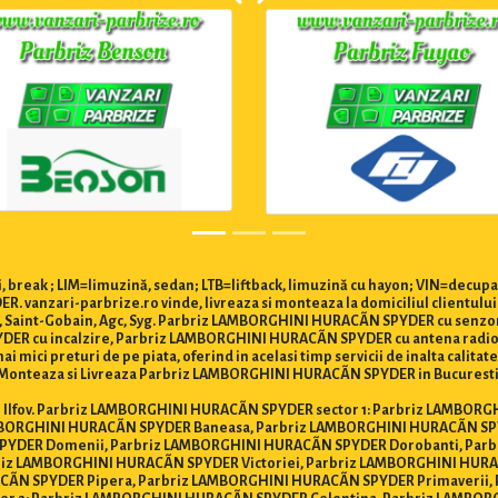
 break ; LIM=limuzină, sedan; LTB=liftback, limuzină cu hayon; VIN=decupa
 vanzari-parbrize.ro vinde, livreaza si monteaza la domiciliul clientul
n, Saint-Gobain, Agc, Syg. Parbriz LAMBORGHINI HURACÃN SPYDER cu sen
DER cu incalzire, Parbriz LAMBORGHINI HURACÃN SPYDER cu antena radi
i mici preturi de pe piata, oferind in acelasi timp servicii de inalta calita
onteaza si Livreaza Parbriz LAMBORGHINI HURACÃN SPYDER in Bucuresti Secto
i si Ilfov. Parbriz LAMBORGHINI HURACÃN SPYDER sector 1: Parbriz LAMBOR
MBORGHINI HURACÃN SPYDER Baneasa, Parbriz LAMBORGHINI HURACÃN SPY
PYDER Domenii, Parbriz LAMBORGHINI HURACÃN SPYDER Dorobanti, Parb
riz LAMBORGHINI HURACÃN SPYDER Victoriei, Parbriz LAMBORGHINI HURA
ÃN SPYDER Pipera, Parbriz LAMBORGHINI HURACÃN SPYDER Primaverii,