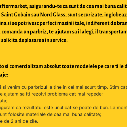
si aftermarket, asigurandu-te ca sunt de cea mai buna cali
Saint Gobain sau Nord Glass, sunt securizate, inglobeaz
na si se potrivesc perfect masinii tale, indiferent de bran
comanda un parbriz, te ajutam sa il alegi, il transportam
 solicita deplasarea in service.
o si comercializam absolut toate modelele pe care ti le d
aje:
si venim cu parbrizul la tine in cel mai scurt timp. Stim cat
 te ajutam sa iti rezolvi problema cat mai repede;
ata;
iguram ca rezultatul este unul cat se poate de bun. La mont
unt folosite materiale de cea mai buna calitate;
 de 2 ani de zile.