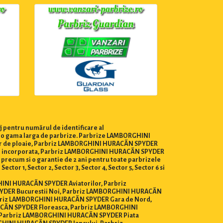
j pentru numărul de identificare al
ui o gama larga de parbrize. Parbrize LAMBORGHINI
zor de ploaie, Parbriz LAMBORGHINI HURACÃN SPYDER
o incorporata, Parbriz LAMBORGHINI HURACÃN SPYDER
te precum si o garantie de 2 ani pentru toate parbrizele
r 1, Sector 2, Sector 3, Sector 4, Sector 5, Sector 6 si
GHINI HURACÃN SPYDER Aviatorilor, Parbriz
DER Bucurestii Noi, Parbriz LAMBORGHINI HURACÃN
riz LAMBORGHINI HURACÃN SPYDER Gara de Nord,
CÃN SPYDER Floreasca, Parbriz LAMBORGHINI
 Parbriz LAMBORGHINI HURACÃN SPYDER Piata