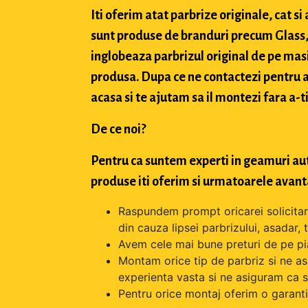
Iti oferim atat parbrize originale, cat 
sunt produse de branduri precum Glass, 
inglobeaza parbrizul original de pe masi
produsa. Dupa ce ne contactezi pentru a 
acasa si te ajutam sa il montezi fara a-ti
De ce noi?
Pentru ca suntem experti in geamuri aut
produse iti oferim si urmatoarele avant
Raspundem prompt oricarei solicitari 
din cauza lipsei parbrizului, asadar,
Avem cele mai bune preturi de pe pi
Montam orice tip de parbriz si ne as
experienta vasta si ne asiguram ca s
Pentru orice montaj oferim o garantie