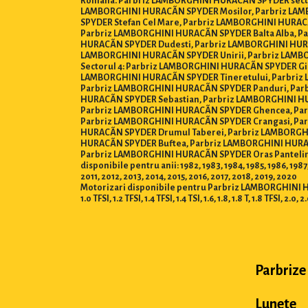
Romana. Parbriz LAMBORGHINI HURACÃN SPYDER secto
LAMBORGHINI HURACÃN SPYDER Mosilor, Parbriz LA
SPYDER Stefan Cel Mare, Parbriz LAMBORGHINI HURAC
Parbriz LAMBORGHINI HURACÃN SPYDER Balta Alba, P
HURACÃN SPYDER Dudesti, Parbriz LAMBORGHINI HURA
LAMBORGHINI HURACÃN SPYDER Unirii, Parbriz LAMB
Sectorul 4: Parbriz LAMBORGHINI HURACÃN SPYDER Gi
LAMBORGHINI HURACÃN SPYDER Tineretului, Parbriz L
Parbriz LAMBORGHINI HURACÃN SPYDER Panduri, Parb
HURACÃN SPYDER Sebastian, Parbriz LAMBORGHINI HU
Parbriz LAMBORGHINI HURACÃN SPYDER Ghencea, Parb
Parbriz LAMBORGHINI HURACÃN SPYDER Crangasi, Pa
HURACÃN SPYDER Drumul Taberei, Parbriz LAMBORGHIN
HURACÃN SPYDER Buftea, Parbriz LAMBORGHINI HURA
Parbriz LAMBORGHINI HURACÃN SPYDER Oras Pantelim
disponibile pentru anii: 1982, 1983, 1984, 1985, 1986, 1987,
2011, 2012, 2013, 2014, 2015, 2016, 2017, 2018, 2019, 2020
Motorizari disponibile pentru Parbriz LAMBORGHINI HURACÃN SPY
1.0 TFSI, 1.2 TFSI, 1.4 TFSI, 1.4 TSI, 1.6, 1.8, 1.8 T, 1.8 TFSI, 2.0, 2
Parbrize
Lunete