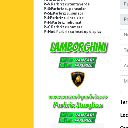
P+V:Parbriz cu tenta verde
P+S:Parbriz cu parasolar
P+SE:Parbriz cu senzor
P+I:Parbriz cu incalzire
P+H:Parbriz heliomat
P+C:Parbriz cu camera
P+Hud:Parbriz cu head up display
Tar
Loc