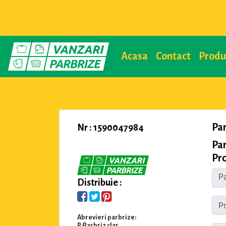
Acasa
Contact
Prod
Pa
Nr : 1590047984
Pa
Pro
Distribuie :
Abrevieri parbrize:
P:Parbriz clar