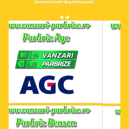
Furnizorii nostri de parbrize sunt :