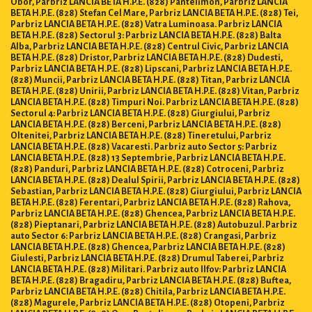
Obor, Parbriz LANCIA BETA H.P.E. (828) Pantelimon, Parbriz LANCIA
BETA H.P.E. (828) Stefan Cel Mare, Parbriz LANCIA BETA H.P.E. (828) Tei,
Parbriz LANCIA BETA H.P.E. (828) Vatra Luminoasa. Parbriz LANCIA
BETA H.P.E. (828) Sectorul 3: Parbriz LANCIA BETA H.P.E. (828) Balta
Alba, Parbriz LANCIA BETA H.P.E. (828) Centrul Civic, Parbriz LANCIA
BETA H.P.E. (828) Dristor, Parbriz LANCIA BETA H.P.E. (828) Dudesti,
Parbriz LANCIA BETA H.P.E. (828) Lipscani, Parbriz LANCIA BETA H.P.E.
(828) Muncii, Parbriz LANCIA BETA H.P.E. (828) Titan, Parbriz LANCIA
BETA H.P.E. (828) Unirii, Parbriz LANCIA BETA H.P.E. (828) Vitan, Parbriz
LANCIA BETA H.P.E. (828) Timpuri Noi. Parbriz LANCIA BETA H.P.E. (828)
Sectorul 4: Parbriz LANCIA BETA H.P.E. (828) Giurgiului, Parbriz
LANCIA BETA H.P.E. (828) Berceni, Parbriz LANCIA BETA H.P.E. (828)
Oltenitei, Parbriz LANCIA BETA H.P.E. (828) Tineretului, Parbriz
LANCIA BETA H.P.E. (828) Vacaresti. Parbriz auto Sector 5: Parbriz
LANCIA BETA H.P.E. (828) 13 Septembrie, Parbriz LANCIA BETA H.P.E.
(828) Panduri, Parbriz LANCIA BETA H.P.E. (828) Cotroceni, Parbriz
LANCIA BETA H.P.E. (828) Dealul Spirii, Parbriz LANCIA BETA H.P.E. (828)
Sebastian, Parbriz LANCIA BETA H.P.E. (828) Giurgiului, Parbriz LANCIA
BETA H.P.E. (828) Ferentari, Parbriz LANCIA BETA H.P.E. (828) Rahova,
Parbriz LANCIA BETA H.P.E. (828) Ghencea, Parbriz LANCIA BETA H.P.E.
(828) Pieptanari, Parbriz LANCIA BETA H.P.E. (828) Autobuzul. Parbriz
auto Sector 6: Parbriz LANCIA BETA H.P.E. (828) Crangasi, Parbriz
LANCIA BETA H.P.E. (828) Ghencea, Parbriz LANCIA BETA H.P.E. (828)
Giulesti, Parbriz LANCIA BETA H.P.E. (828) Drumul Taberei, Parbriz
LANCIA BETA H.P.E. (828) Militari. Parbriz auto Ilfov: Parbriz LANCIA
BETA H.P.E. (828) Bragadiru, Parbriz LANCIA BETA H.P.E. (828) Buftea,
Parbriz LANCIA BETA H.P.E. (828) Chitila, Parbriz LANCIA BETA H.P.E.
(828) Magurele, Parbriz LANCIA BETA H.P.E. (828) Otopeni, Parbriz