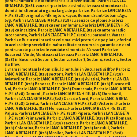
pentru numărul de identificare al autovehiculului.Parbriz LANCIA
BETA H.P.E. (828). vanzari-parbrize.ro vinde, livreaza si monteaza la
domiciliul clientului o gama larga de parbrize. Parbrize LANCIA BETA
H.P.E. (828) originale, Pilkington, Fuyao, Benson, Saint-Gobain, Agc,
Syg. Parbriz LANCIA BETA H.P.E. (828) cu senzor de ploaie, Parbriz
LANCIA BETA H.P.E. (828) cu senzor lumina, Parbriz LANCIA BETA H.P.E.
(828) cu incalzire, Parbriz LANCIA BETA H.P.E. (828) cu antena radio
incorporata, Parbriz LANCIA BETA H.P.E. (828) cu parasolar. Vanzari
Parbrize Bucuresti practica cele mai mici preturi de pe piata, oferind
in acelasi timp servicii de inalta calitate precum si o garantie de 2 ani
pentru toate parbrizele vandute si montate. Vanzari Parbrize
Bucuresti Vinde, Monteaza si Livreaza Parbriz LANCIA BETA H.P.E.
(828) in Bucuresti Sector 1, Sector 2, Sector 3, Sector 4, Sector 5, Sector
6 si Ilfov.
Livram si montam la domiciliul clientului in Bucuresti si Ilfov. Parbriz
LANCIA BETA H.P.E. (828) sector 1: Parbriz LANCIA BETA H.P.E. (828)
Aviatorilor, Parbriz LANCIA BETA H.P.E. (828) Aviatiei, Parbriz LANCIA
BETA H.P.E. (828) Baneasa, Parbriz LANCIA BETA H.P.E. (828) Bucurestii
Noi, Parbriz LANCIA BETA H.P.E. (828) Damaroaia, Parbriz LANCIA BETA
H.P.E. (828) Domenii, Parbriz LANCIA BETA H.P.E. (828) Dorobanti,
Parbriz LANCIA BETA H.P.E. (828) Gara de Nord, Parbriz LANCIA BETA
H.P.E. (828) Grivita, Parbriz LANCIA BETA H.P.E. (828) Victoriei, Parbriz
LANCIA BETA H.P.E. (828) Floreasca, Parbriz LANCIA BETA H.P.E. (828)
Pajura, Parbriz LANCIA BETA H.P.E. (828) Pipera, Parbriz LANCIA BETA
H.P.E. (828) Primaverii, Parbriz LANCIA BETA H.P.E. (828) Piata Romana.
Parbriz LANCIA BETA H.P.E. (828) sector 2: Parbriz LANCIA BETA H.P.E.
(828) Colentina, Parbriz LANCIA BETA H.P.E. (828) Iancului, Parbriz
LANCIA BETA H.P.E. (828) Mosilor, Parbriz LANCIA BETA H.P.E. (828)