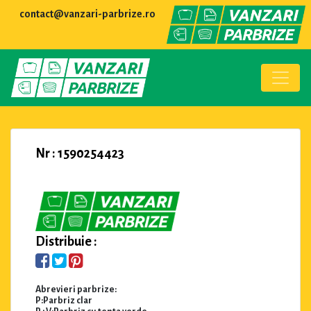
contact@vanzari-parbrize.ro
Nr : 1590254423
Distribuie :
Abrevieri parbrize:
P:Parbriz clar