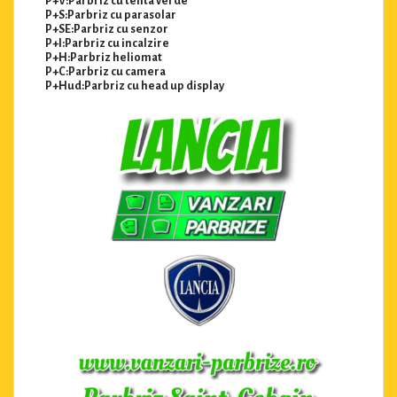
P+V:Parbriz cu tenta verde
P+S:Parbriz cu parasolar
P+SE:Parbriz cu senzor
P+I:Parbriz cu incalzire
P+H:Parbriz heliomat
P+C:Parbriz cu camera
P+Hud:Parbriz cu head up display