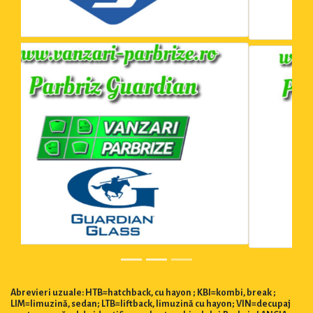
Abrevieri uzuale: HTB=hatchback, cu hayon ; KBI=kombi, break ;
LIM=limuzină, sedan; LTB=liftback, limuzină cu hayon; VIN=decupaj