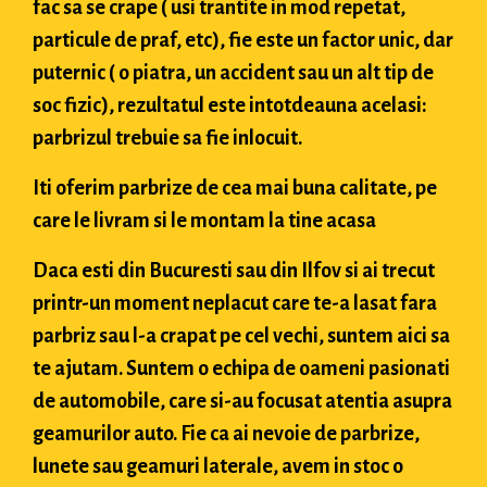
fac sa se crape ( usi trantite in mod repetat,
particule de praf, etc), fie este un factor unic, dar
puternic ( o piatra, un accident sau un alt tip de
soc fizic), rezultatul este intotdeauna acelasi:
parbrizul trebuie sa fie inlocuit.
Iti oferim parbrize de cea mai buna calitate, pe
care le livram si le montam la tine acasa
Daca esti din Bucuresti sau din Ilfov si ai trecut
printr-un moment neplacut care te-a lasat fara
parbriz sau l-a crapat pe cel vechi, suntem aici sa
te ajutam. Suntem o echipa de oameni pasionati
de automobile, care si-au focusat atentia asupra
geamurilor auto. Fie ca ai nevoie de parbrize,
lunete sau geamuri laterale, avem in stoc o