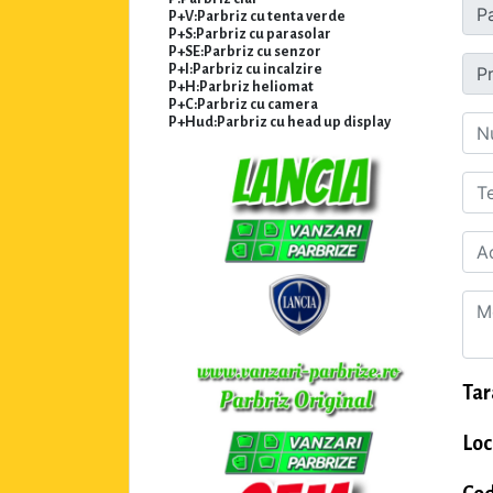
P+V:Parbriz cu tenta verde
P+S:Parbriz cu parasolar
P+SE:Parbriz cu senzor
P+I:Parbriz cu incalzire
P+H:Parbriz heliomat
P+C:Parbriz cu camera
P+Hud:Parbriz cu head up display
Tar
Loc