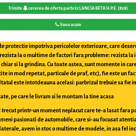
Trimite
cererea de oferta parbriz LANCIA BETA H.P.E. (828)
Suna acum
de protectie impotriva pericolelor exterioare, care deser
 rezista la o multime de factori fara probleme: rezista la
i chiar si la grindina. Cu toate astea, sunt momente in car
tite in mod repetat, particule de praf, etc), fie este un fac
ultatul este intotdeauna acelasi: parbrizul trebuie sa fie in
ate, pe care le livram si le montam la tine acasa
ai trecut printr-un moment neplacut care te-a lasat fara p
meni pasionati de automobile, care si-au focusat atentia
aterale, avem in stoc o multime de modele, in asa fel inc