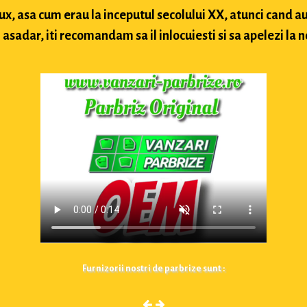
lux, asa cum erau la inceputul secolului XX, atunci cand
sadar, iti recomandam sa il inlocuiesti si sa apelezi la n
Furnizorii nostri de parbrize sunt :