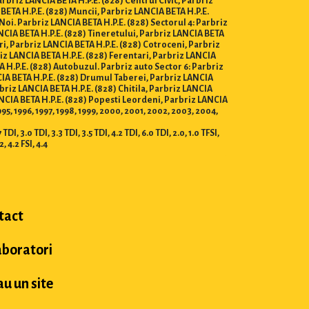
arbriz LANCIA BETA H.P.E. (828) Centrul Civic, Parbriz
 BETA H.P.E. (828) Muncii, Parbriz LANCIA BETA H.P.E.
 Noi. Parbriz LANCIA BETA H.P.E. (828) Sectorul 4: Parbriz
ANCIA BETA H.P.E. (828) Tineretului, Parbriz LANCIA BETA
ri, Parbriz LANCIA BETA H.P.E. (828) Cotroceni, Parbriz
riz LANCIA BETA H.P.E. (828) Ferentari, Parbriz LANCIA
 H.P.E. (828) Autobuzul. Parbriz auto Sector 6: Parbriz
CIA BETA H.P.E. (828) Drumul Taberei, Parbriz LANCIA
rbriz LANCIA BETA H.P.E. (828) Chitila, Parbriz LANCIA
ANCIA BETA H.P.E. (828) Popesti Leordeni, Parbriz LANCIA
995, 1996, 1997, 1998, 1999, 2000, 2001, 2002, 2003, 2004,
DI, 3.0 TDI, 3.3 TDI, 3.5 TDI, 4.2 TDI, 6.0 TDI, 2.0, 1.0 TFSI,
.2, 4.2 FSI, 4.4
tact
aboratori
u un site