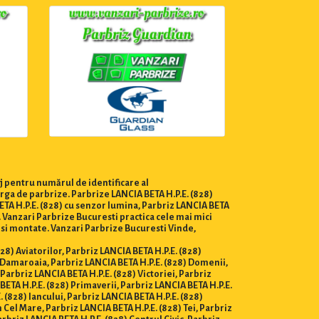
j pentru numărul de identificare al
arga de parbrize. Parbrize LANCIA BETA H.P.E. (828)
BETA H.P.E. (828) cu senzor lumina, Parbriz LANCIA BETA
r. Vanzari Parbrize Bucuresti practica cele mai mici
e si montate. Vanzari Parbrize Bucuresti Vinde,
828) Aviatorilor, Parbriz LANCIA BETA H.P.E. (828)
8) Damaroaia, Parbriz LANCIA BETA H.P.E. (828) Domenii,
Parbriz LANCIA BETA H.P.E. (828) Victoriei, Parbriz
BETA H.P.E. (828) Primaverii, Parbriz LANCIA BETA H.P.E.
 (828) Iancului, Parbriz LANCIA BETA H.P.E. (828)
 Cel Mare, Parbriz LANCIA BETA H.P.E. (828) Tei, Parbriz