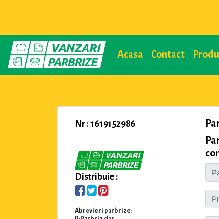
Acasa
Contact
Prod
Par
Nr : 1619152986
Par
com
Distribuie :
Abrevieri parbrize:
P:Parbriz clar