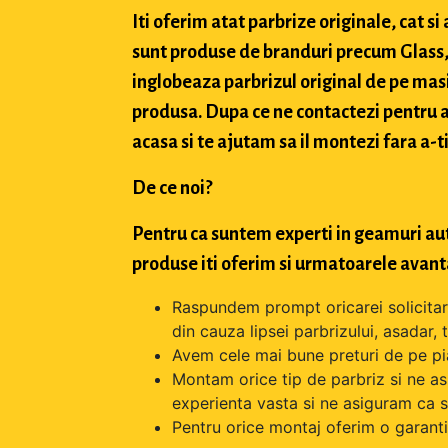
Iti oferim atat parbrize originale, cat 
sunt produse de branduri precum Glass, 
inglobeaza parbrizul original de pe masi
produsa. Dupa ce ne contactezi pentru a 
acasa si te ajutam sa il montezi fara a-ti
De ce noi?
Pentru ca suntem experti in geamuri aut
produse iti oferim si urmatoarele avant
Raspundem prompt oricarei solicitari 
din cauza lipsei parbrizului, asadar,
Avem cele mai bune preturi de pe pi
Montam orice tip de parbriz si ne as
experienta vasta si ne asiguram ca s
Pentru orice montaj oferim o garantie