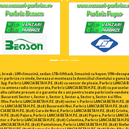
 break ; LIM=limuzină, sedan; LTB=liftback, limuzină cu hayon; VIN=decupa
ri-parbrize.ro vinde, livreaza si monteaza la domiciliul clientului o gama l
, Syg. Parbriz LANCIA BETA H.P.E. (828) cu senzor de ploaie, Parbriz LANCIA 
28) cu antena radio incorporata, Parbriz LANCIA BETA H.P.E. (828) cu parasola
 inalta calitate precum si o garantie de 2 ani pentru toate parbrizele vandut
curesti Sector 1, Sector 2, Sector 3, Sector 4, Sector 5, Sector 6 si Ilfov.
 Ilfov. Parbriz LANCIA BETA H.P.E. (828) sector 1: Parbriz LANCIA BETA H.P.E. (
riz LANCIA BETA H.P.E. (828) Bucurestii Noi, Parbriz LANCIA BETA H.P.E. (82
IA BETA H.P.E. (828) Gara de Nord, Parbriz LANCIA BETA H.P.E. (828) Grivita, 
H.P.E. (828) Pajura, Parbriz LANCIA BETA H.P.E. (828) Pipera, Parbriz LANCIA 
tor 2: Parbriz LANCIA BETA H.P.E. (828) Colentina, Parbriz LANCIA BETA H.P.E.
LANCIA BETA H.P.E. (828) Pantelimon, Parbriz LANCIA BETA H.P.E. (828) Stefan