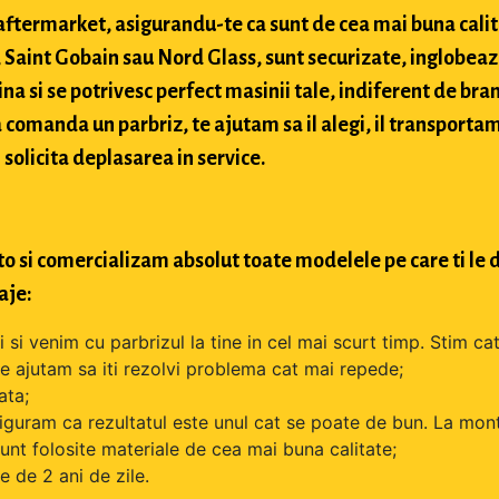
si aftermarket, asigurandu-te ca sunt de cea mai buna cali
Saint Gobain sau Nord Glass, sunt securizate, inglobeaz
na si se potrivesc perfect masinii tale, indiferent de bran
comanda un parbriz, te ajutam sa il alegi, il transportam
 solicita deplasarea in service.
o si comercializam absolut toate modelele pe care ti le d
aje:
si venim cu parbrizul la tine in cel mai scurt timp. Stim cat
 te ajutam sa iti rezolvi problema cat mai repede;
ata;
iguram ca rezultatul este unul cat se poate de bun. La mont
unt folosite materiale de cea mai buna calitate;
 de 2 ani de zile.