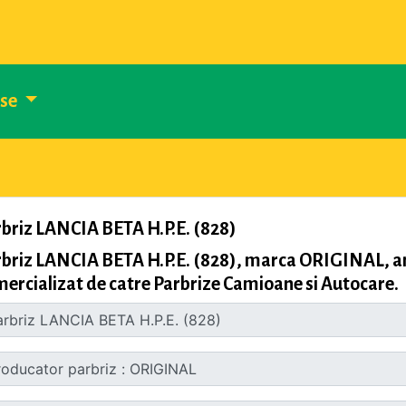
use
briz LANCIA BETA H.P.E. (828)
briz LANCIA BETA H.P.E. (828), marca ORIGINAL, an
ercializat de catre Parbrize Camioane si Autocare.