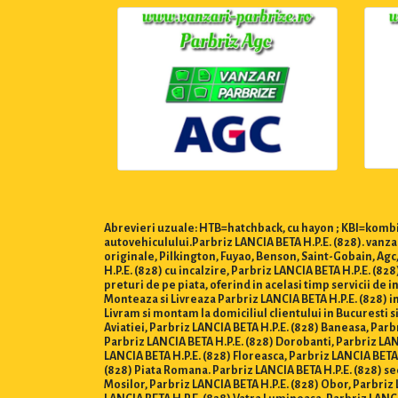
Abrevieri uzuale: HTB=hatchback, cu hayon ; KBI=kombi,
autovehiculului.Parbriz LANCIA BETA H.P.E. (828). vanza
originale, Pilkington, Fuyao, Benson, Saint-Gobain, Agc
H.P.E. (828) cu incalzire, Parbriz LANCIA BETA H.P.E. (8
preturi de pe piata, oferind in acelasi timp servicii de
Monteaza si Livreaza Parbriz LANCIA BETA H.P.E. (828) in Bu
Livram si montam la domiciliul clientului in Bucuresti si
Aviatiei, Parbriz LANCIA BETA H.P.E. (828) Baneasa, Parb
Parbriz LANCIA BETA H.P.E. (828) Dorobanti, Parbriz LANC
LANCIA BETA H.P.E. (828) Floreasca, Parbriz LANCIA BETA 
(828) Piata Romana. Parbriz LANCIA BETA H.P.E. (828) sec
Mosilor, Parbriz LANCIA BETA H.P.E. (828) Obor, Parbriz 