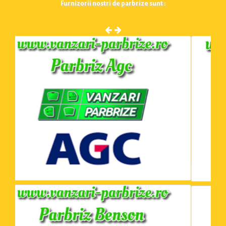
Furnizorii nostri de parbrize sunt :