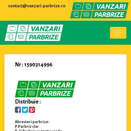
contact@vanzari-parbrize.ro
Nr : 1590314996
Distribuie :
Abrevieri parbrize:
P:Parbriz clar