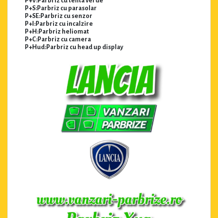
P+V:Parbriz cu tenta verde
P+S:Parbriz cu parasolar
P+SE:Parbriz cu senzor
P+I:Parbriz cu incalzire
P+H:Parbriz heliomat
P+C:Parbriz cu camera
P+Hud:Parbriz cu head up display