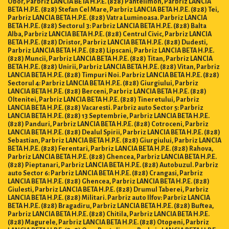
Obor, Parbriz LANCIA BETA H.P.E. (828) Pantelimon, Parbriz LANCIA
BETA H.P.E. (828) Stefan Cel Mare, Parbriz LANCIA BETA H.P.E. (828) Tei,
Parbriz LANCIA BETA H.P.E. (828) Vatra Luminoasa. Parbriz LANCIA
BETA H.P.E. (828) Sectorul 3: Parbriz LANCIA BETA H.P.E. (828) Balta
Alba, Parbriz LANCIA BETA H.P.E. (828) Centrul Civic, Parbriz LANCIA
BETA H.P.E. (828) Dristor, Parbriz LANCIA BETA H.P.E. (828) Dudesti,
Parbriz LANCIA BETA H.P.E. (828) Lipscani, Parbriz LANCIA BETA H.P.E.
(828) Muncii, Parbriz LANCIA BETA H.P.E. (828) Titan, Parbriz LANCIA
BETA H.P.E. (828) Unirii, Parbriz LANCIA BETA H.P.E. (828) Vitan, Parbriz
LANCIA BETA H.P.E. (828) Timpuri Noi. Parbriz LANCIA BETA H.P.E. (828)
Sectorul 4: Parbriz LANCIA BETA H.P.E. (828) Giurgiului, Parbriz
LANCIA BETA H.P.E. (828) Berceni, Parbriz LANCIA BETA H.P.E. (828)
Oltenitei, Parbriz LANCIA BETA H.P.E. (828) Tineretului, Parbriz
LANCIA BETA H.P.E. (828) Vacaresti. Parbriz auto Sector 5: Parbriz
LANCIA BETA H.P.E. (828) 13 Septembrie, Parbriz LANCIA BETA H.P.E.
(828) Panduri, Parbriz LANCIA BETA H.P.E. (828) Cotroceni, Parbriz
LANCIA BETA H.P.E. (828) Dealul Spirii, Parbriz LANCIA BETA H.P.E. (828)
Sebastian, Parbriz LANCIA BETA H.P.E. (828) Giurgiului, Parbriz LANCIA
BETA H.P.E. (828) Ferentari, Parbriz LANCIA BETA H.P.E. (828) Rahova,
Parbriz LANCIA BETA H.P.E. (828) Ghencea, Parbriz LANCIA BETA H.P.E.
(828) Pieptanari, Parbriz LANCIA BETA H.P.E. (828) Autobuzul. Parbriz
auto Sector 6: Parbriz LANCIA BETA H.P.E. (828) Crangasi, Parbriz
LANCIA BETA H.P.E. (828) Ghencea, Parbriz LANCIA BETA H.P.E. (828)
Giulesti, Parbriz LANCIA BETA H.P.E. (828) Drumul Taberei, Parbriz
LANCIA BETA H.P.E. (828) Militari. Parbriz auto Ilfov: Parbriz LANCIA
BETA H.P.E. (828) Bragadiru, Parbriz LANCIA BETA H.P.E. (828) Buftea,
Parbriz LANCIA BETA H.P.E. (828) Chitila, Parbriz LANCIA BETA H.P.E.
(828) Magurele, Parbriz LANCIA BETA H.P.E. (828) Otopeni, Parbriz