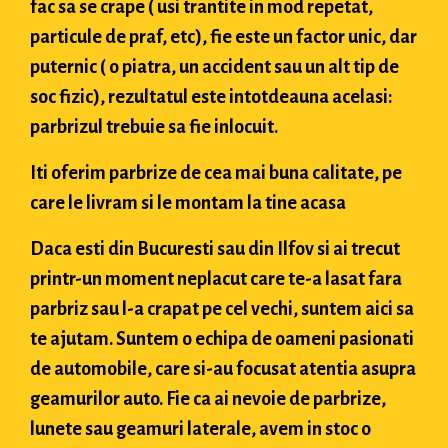
fac sa se crape ( usi trantite in mod repetat,
particule de praf, etc), fie este un factor unic, dar
puternic ( o piatra, un accident sau un alt tip de
soc fizic), rezultatul este intotdeauna acelasi:
parbrizul trebuie sa fie inlocuit.
Iti oferim parbrize de cea mai buna calitate, pe
care le livram si le montam la tine acasa
Daca esti din Bucuresti sau din Ilfov si ai trecut
printr-un moment neplacut care te-a lasat fara
parbriz sau l-a crapat pe cel vechi, suntem aici sa
te ajutam. Suntem o echipa de oameni pasionati
de automobile, care si-au focusat atentia asupra
geamurilor auto. Fie ca ai nevoie de parbrize,
lunete sau geamuri laterale, avem in stoc o