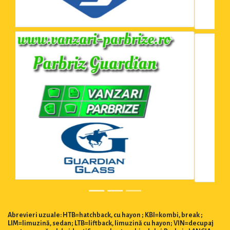
Abrevieri uzuale: HTB=hatchback, cu hayon ; KBI=kombi, break ;
LIM=limuzină, sedan; LTB=liftback, limuzină cu hayon; VIN=decupaj