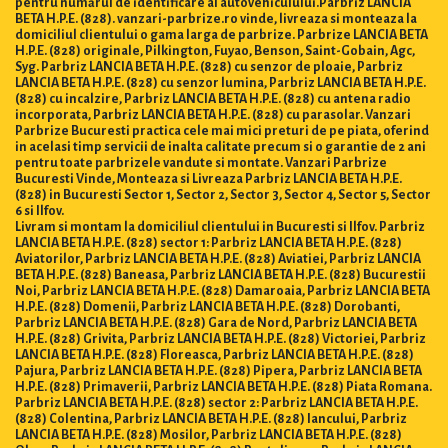
pentru numărul de identificare al autovehiculului.Parbriz LANCIA
BETA H.P.E. (828). vanzari-parbrize.ro vinde, livreaza si monteaza la
domiciliul clientului o gama larga de parbrize. Parbrize LANCIA BETA
H.P.E. (828) originale, Pilkington, Fuyao, Benson, Saint-Gobain, Agc,
Syg. Parbriz LANCIA BETA H.P.E. (828) cu senzor de ploaie, Parbriz
LANCIA BETA H.P.E. (828) cu senzor lumina, Parbriz LANCIA BETA H.P.E.
(828) cu incalzire, Parbriz LANCIA BETA H.P.E. (828) cu antena radio
incorporata, Parbriz LANCIA BETA H.P.E. (828) cu parasolar. Vanzari
Parbrize Bucuresti practica cele mai mici preturi de pe piata, oferind
in acelasi timp servicii de inalta calitate precum si o garantie de 2 ani
pentru toate parbrizele vandute si montate. Vanzari Parbrize
Bucuresti Vinde, Monteaza si Livreaza Parbriz LANCIA BETA H.P.E.
(828) in Bucuresti Sector 1, Sector 2, Sector 3, Sector 4, Sector 5, Sector
6 si Ilfov.
Livram si montam la domiciliul clientului in Bucuresti si Ilfov. Parbriz
LANCIA BETA H.P.E. (828) sector 1: Parbriz LANCIA BETA H.P.E. (828)
Aviatorilor, Parbriz LANCIA BETA H.P.E. (828) Aviatiei, Parbriz LANCIA
BETA H.P.E. (828) Baneasa, Parbriz LANCIA BETA H.P.E. (828) Bucurestii
Noi, Parbriz LANCIA BETA H.P.E. (828) Damaroaia, Parbriz LANCIA BETA
H.P.E. (828) Domenii, Parbriz LANCIA BETA H.P.E. (828) Dorobanti,
Parbriz LANCIA BETA H.P.E. (828) Gara de Nord, Parbriz LANCIA BETA
H.P.E. (828) Grivita, Parbriz LANCIA BETA H.P.E. (828) Victoriei, Parbriz
LANCIA BETA H.P.E. (828) Floreasca, Parbriz LANCIA BETA H.P.E. (828)
Pajura, Parbriz LANCIA BETA H.P.E. (828) Pipera, Parbriz LANCIA BETA
H.P.E. (828) Primaverii, Parbriz LANCIA BETA H.P.E. (828) Piata Romana.
Parbriz LANCIA BETA H.P.E. (828) sector 2: Parbriz LANCIA BETA H.P.E.
(828) Colentina, Parbriz LANCIA BETA H.P.E. (828) Iancului, Parbriz
LANCIA BETA H.P.E. (828) Mosilor, Parbriz LANCIA BETA H.P.E. (828)