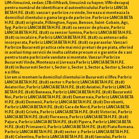
LIM=limuzină, sedan; LTB=liftback, limuzină cu hayon; VIN=decupaj
pentru numărul de identificare al autovehiculului.Parbriz LANCIA
BETA H.P.E. (828). vanzari-parbrize.ro vinde, livreaza si monteaza la
domiciliul clientului o gama larga de parbrize. Parbrize LANCIA BETA
H.P.E. (828) originale, Pilkington, Fuyao, Benson, Saint-Gobain, Agc,
Syg. Parbriz LANCIA BETA H.P.E. (828) cu senzor de ploaie, Parbriz
LANCIA BETA H.P.E. (828) cu senzor lumina, Parbriz LANCIA BETA H.P.E.
(828) cu incalzire, Parbriz LANCIA BETA H.P.E. (828) cu antena radio
incorporata, Parbriz LANCIA BETA H.P.E. (828) cu parasolar. Vanzari
Parbrize Bucuresti practica cele mai mici preturi de pe piata, oferind
in acelasi timp servicii de inalta calitate precum si o garantie de 2 ani
pentru toate parbrizele vandute si montate. Vanzari Parbrize
Bucuresti Vinde, Monteaza si Livreaza Parbriz LANCIA BETA H.P.E.
(828) in Bucuresti Sector 1, Sector 2, Sector 3, Sector 4, Sector 5, Sector
6 si Ilfov.
Livram si montam la domiciliul clientului in Bucuresti si Ilfov. Parbriz
LANCIA BETA H.P.E. (828) sector 1: Parbriz LANCIA BETA H.P.E. (828)
Aviatorilor, Parbriz LANCIA BETA H.P.E. (828) Aviatiei, Parbriz LANCIA
BETA H.P.E. (828) Baneasa, Parbriz LANCIA BETA H.P.E. (828) Bucurestii
Noi, Parbriz LANCIA BETA H.P.E. (828) Damaroaia, Parbriz LANCIA BETA
H.P.E. (828) Domenii, Parbriz LANCIA BETA H.P.E. (828) Dorobanti,
Parbriz LANCIA BETA H.P.E. (828) Gara de Nord, Parbriz LANCIA BETA
H.P.E. (828) Grivita, Parbriz LANCIA BETA H.P.E. (828) Victoriei, Parbriz
LANCIA BETA H.P.E. (828) Floreasca, Parbriz LANCIA BETA H.P.E. (828)
Pajura, Parbriz LANCIA BETA H.P.E. (828) Pipera, Parbriz LANCIA BETA
H.P.E. (828) Primaverii, Parbriz LANCIA BETA H.P.E. (828) Piata Romana.
Parbriz LANCIA BETA H.P.E. (828) sector 2: Parbriz LANCIA BETA H.P.E.
(828) Colentina, Parbriz LANCIA BETA H.P.E. (828) Iancului, Parbriz