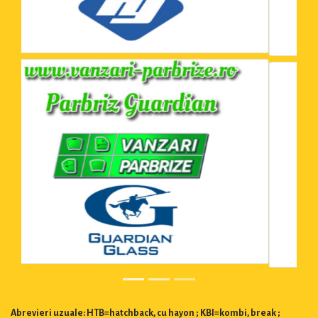
Abrevieri uzuale: HTB=hatchback, cu hayon ; KBI=kombi, break ;