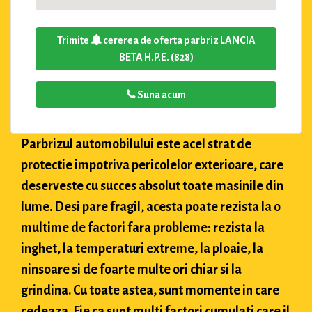
Trimite
cererea de oferta parbriz LANCIA
BETA H.P.E. (828)
Suna acum
Parbrizul automobilului este acel strat de
protectie impotriva pericolelor exterioare, care
deserveste cu succes absolut toate masinile din
lume. Desi pare fragil, acesta poate rezista la o
multime de factori fara probleme: rezista la
inghet, la temperaturi extreme, la ploaie, la
ninsoare si de foarte multe ori chiar si la
grindina. Cu toate astea, sunt momente in care
cedeaza. Fie ca sunt multi factori cumulati care il