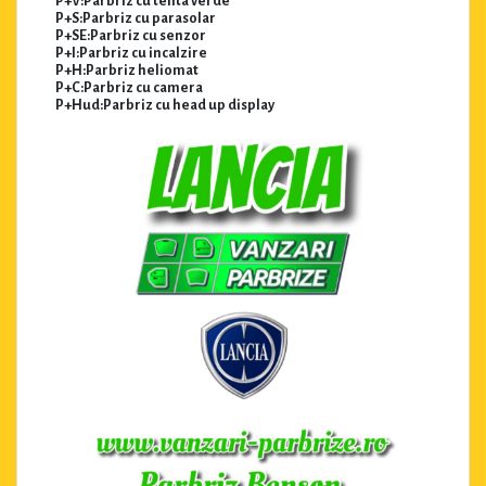
P+V:Parbriz cu tenta verde
P+S:Parbriz cu parasolar
P+SE:Parbriz cu senzor
P+I:Parbriz cu incalzire
P+H:Parbriz heliomat
P+C:Parbriz cu camera
P+Hud:Parbriz cu head up display