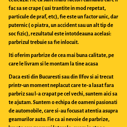
fac sa se crape ( usi trantite in mod repetat,
particule de praf, etc), fie este un factor unic, dar
puternic ( o piatra, un accident sau un alt tip de
soc fizic), rezultatul este intotdeauna acelasi:
parbrizul trebuie sa fie inlocuit.
Iti oferim parbrize de cea mai buna calitate, pe
care le livram si le montam la tine acasa
Daca esti din Bucuresti sau din Ilfov si ai trecut
printr-un moment neplacut care te-a lasat fara
parbriz sau l-a crapat pe cel vechi, suntem aici sa
te ajutam. Suntem o echipa de oameni pasionati
de automobile, care si-au focusat atentia asupra
geamurilor auto. Fie ca ai nevoie de parbrize,