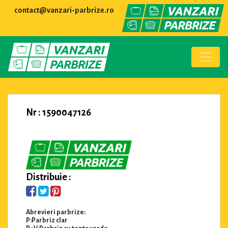
contact@vanzari-parbrize.ro
Nr : 1590047126
Distribuie :
Abrevieri parbrize:
P:Parbriz clar