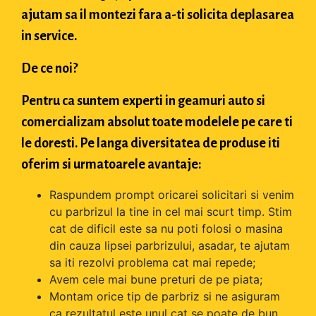
ajutam sa il montezi fara a-ti solicita deplasarea
in service.
De ce noi?
Pentru ca suntem experti in geamuri auto si
comercializam absolut toate modelele pe care ti
le doresti. Pe langa diversitatea de produse iti
oferim si urmatoarele avantaje:
Raspundem prompt oricarei solicitari si venim
cu parbrizul la tine in cel mai scurt timp. Stim
cat de dificil este sa nu poti folosi o masina
din cauza lipsei parbrizului, asadar, te ajutam
sa iti rezolvi problema cat mai repede;
Avem cele mai bune preturi de pe piata;
Montam orice tip de parbriz si ne asiguram
ca rezultatul este unul cat se poate de bun.