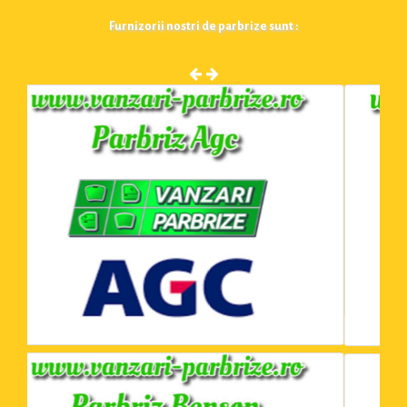
Furnizorii nostri de parbrize sunt :