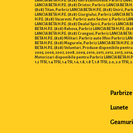
LANCIA BETA H.P.E. (828) Vatra Luminoasa. Parbriz LANCIA
LANCIA BETA H.P.E. (828) Dristor, Parbriz LANCIA BETA H.
(828) Titan, Parbriz LANCIA BETA H.P.E. (828) Unirii, Par
LANCIA BETA H.P.E. (828) Giurgiului, Parbriz LANCIA BETA
H.P.E. (828) Vacaresti. Parbriz auto Sector 5: Parbriz L
LANCIA BETA H.P.E. (828) Dealul Spirii, Parbriz LANCIA B
BETA H.P.E. (828) Rahova, Parbriz LANCIA BETA H.P.E. (82
LANCIA BETA H.P.E. (828) Crangasi, Parbriz LANCIA BETA 
BETA H.P.E. (828) Militari. Parbriz auto Ilfov: Parbriz L
BETA H.P.E. (828) Magurele, Parbriz LANCIA BETA H.P.E. 
BETA H.P.E. (828) Voluntari. Produse disponibile pentru anii
2005, 2006, 2007, 2008, 2009, 2010, 2011, 2012, 2013, 2014,
Motorizari disponibile pentru Parbriz LANCIA BETA H.P.E. (828) :
1.2 TFSI, 1.4 TFSI, 1.4 TSI, 1.6, 1.8, 1.8 T, 1.8 TFSI, 2.0, 2.0 TFSI, 2
Parbrize
Lunete
Geamuri