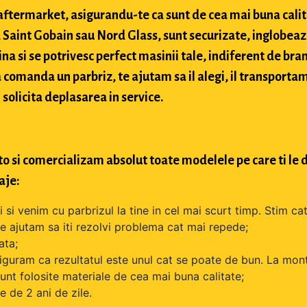
si aftermarket, asigurandu-te ca sunt de cea mai buna cali
Saint Gobain sau Nord Glass, sunt securizate, inglobeaz
na si se potrivesc perfect masinii tale, indiferent de bran
comanda un parbriz, te ajutam sa il alegi, il transportam
 solicita deplasarea in service.
o si comercializam absolut toate modelele pe care ti le d
aje:
si venim cu parbrizul la tine in cel mai scurt timp. Stim cat
 te ajutam sa iti rezolvi problema cat mai repede;
ata;
iguram ca rezultatul este unul cat se poate de bun. La mont
unt folosite materiale de cea mai buna calitate;
 de 2 ani de zile.