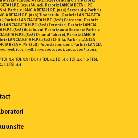
arbriz LANCIA BETA H.P.E. (828) Centrul Civic, Parbriz
 BETA H.P.E. (828) Muncii, Parbriz LANCIA BETA H.P.E.
 Noi. Parbriz LANCIA BETA H.P.E. (828) Sectorul 4: Parbriz
ANCIA BETA H.P.E. (828) Tineretului, Parbriz LANCIA BETA
ri, Parbriz LANCIA BETA H.P.E. (828) Cotroceni, Parbriz
riz LANCIA BETA H.P.E. (828) Ferentari, Parbriz LANCIA
 H.P.E. (828) Autobuzul. Parbriz auto Sector 6: Parbriz
CIA BETA H.P.E. (828) Drumul Taberei, Parbriz LANCIA
rbriz LANCIA BETA H.P.E. (828) Chitila, Parbriz LANCIA
ANCIA BETA H.P.E. (828) Popesti Leordeni, Parbriz LANCIA
995, 1996, 1997, 1998, 1999, 2000, 2001, 2002, 2003, 2004,
DI, 3.0 TDI, 3.3 TDI, 3.5 TDI, 4.2 TDI, 6.0 TDI, 2.0, 1.0 TFSI,
.2, 4.2 FSI, 4.4
tact
aboratori
u un site