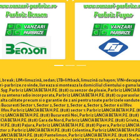
 break ; LIM=limuzină, sedan; LTB=liftback, limuzină cu hayon; VIN=decupa
ri-parbrize.ro vinde, livreaza si monteaza la domiciliul clientului o gama l
, Syg. Parbriz LANCIA BETA H.P.E. (828) cu senzor de ploaie, Parbriz LANCIA 
28) cu antena radio incorporata, Parbriz LANCIA BETA H.P.E. (828) cu parasola
 inalta calitate precum si o garantie de 2 ani pentru toate parbrizele vandut
curesti Sector 1, Sector 2, Sector 3, Sector 4, Sector 5, Sector 6 si Ilfov.
 Ilfov. Parbriz LANCIA BETA H.P.E. (828) sector 1: Parbriz LANCIA BETA H.P.E. (
riz LANCIA BETA H.P.E. (828) Bucurestii Noi, Parbriz LANCIA BETA H.P.E. (82
IA BETA H.P.E. (828) Gara de Nord, Parbriz LANCIA BETA H.P.E. (828) Grivita, 
H.P.E. (828) Pajura, Parbriz LANCIA BETA H.P.E. (828) Pipera, Parbriz LANCIA 
tor 2: Parbriz LANCIA BETA H.P.E. (828) Colentina, Parbriz LANCIA BETA H.P.E.
LANCIA BETA H.P.E. (828) Pantelimon, Parbriz LANCIA BETA H.P.E. (828) Stefan