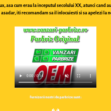
lux, asa cum erau la inceputul secolului XX, atunci cand
sadar, iti recomandam sa il inlocuiesti si sa apelezi la n
Furnizorii nostri de parbrize sunt :