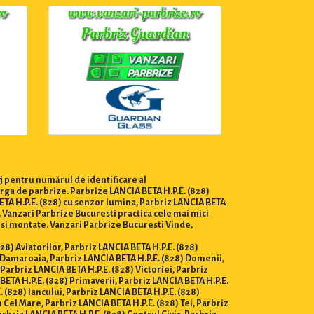
j pentru numărul de identificare al
arga de parbrize. Parbrize LANCIA BETA H.P.E. (828)
BETA H.P.E. (828) cu senzor lumina, Parbriz LANCIA BETA
r. Vanzari Parbrize Bucuresti practica cele mai mici
e si montate. Vanzari Parbrize Bucuresti Vinde,
828) Aviatorilor, Parbriz LANCIA BETA H.P.E. (828)
8) Damaroaia, Parbriz LANCIA BETA H.P.E. (828) Domenii,
Parbriz LANCIA BETA H.P.E. (828) Victoriei, Parbriz
BETA H.P.E. (828) Primaverii, Parbriz LANCIA BETA H.P.E.
 (828) Iancului, Parbriz LANCIA BETA H.P.E. (828)
 Cel Mare, Parbriz LANCIA BETA H.P.E. (828) Tei, Parbriz