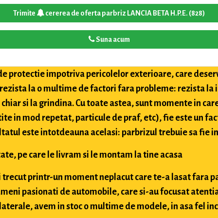
Trimite
cererea de oferta parbriz LANCIA BETA H.P.E. (828)
Suna acum
de protectie impotriva pericolelor exterioare, care deser
 rezista la o multime de factori fara probleme: rezista la
i chiar si la grindina. Cu toate astea, sunt momente in car
tite in mod repetat, particule de praf, etc), fie este un fac
ultatul este intotdeauna acelasi: parbrizul trebuie sa fie in
ate, pe care le livram si le montam la tine acasa
ai trecut printr-un moment neplacut care te-a lasat fara p
meni pasionati de automobile, care si-au focusat atentia
aterale, avem in stoc o multime de modele, in asa fel inc