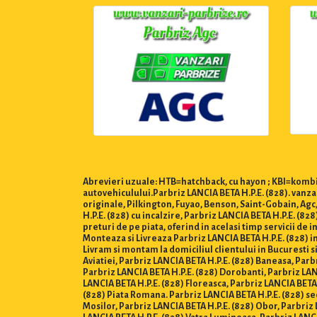
Abrevieri uzuale: HTB=hatchback, cu hayon ; KBI=kombi,
autovehiculului.Parbriz LANCIA BETA H.P.E. (828). vanza
originale, Pilkington, Fuyao, Benson, Saint-Gobain, Agc
H.P.E. (828) cu incalzire, Parbriz LANCIA BETA H.P.E. (8
preturi de pe piata, oferind in acelasi timp servicii de
Monteaza si Livreaza Parbriz LANCIA BETA H.P.E. (828) in Bu
Livram si montam la domiciliul clientului in Bucuresti si
Aviatiei, Parbriz LANCIA BETA H.P.E. (828) Baneasa, Parb
Parbriz LANCIA BETA H.P.E. (828) Dorobanti, Parbriz LANC
LANCIA BETA H.P.E. (828) Floreasca, Parbriz LANCIA BETA 
(828) Piata Romana. Parbriz LANCIA BETA H.P.E. (828) sec
Mosilor, Parbriz LANCIA BETA H.P.E. (828) Obor, Parbriz 