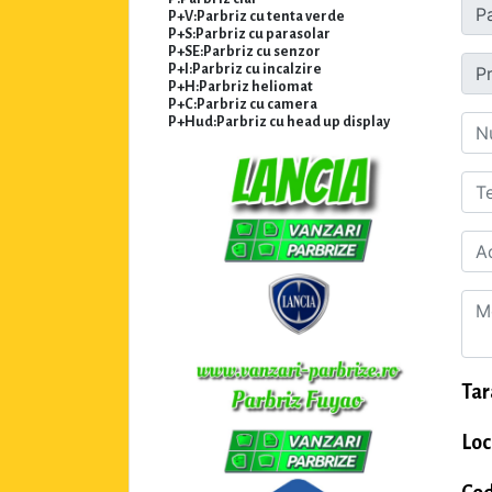
P+V:Parbriz cu tenta verde
P+S:Parbriz cu parasolar
P+SE:Parbriz cu senzor
P+I:Parbriz cu incalzire
P+H:Parbriz heliomat
P+C:Parbriz cu camera
P+Hud:Parbriz cu head up display
Tar
Loc