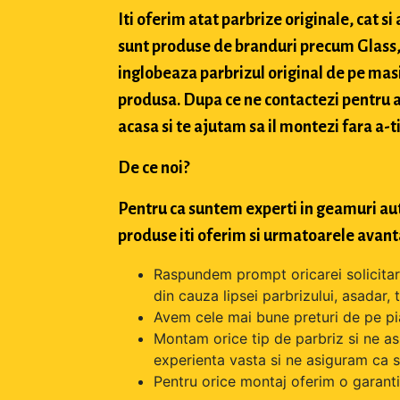
Iti oferim atat parbrize originale, cat 
sunt produse de branduri precum Glass, 
inglobeaza parbrizul original de pe masi
produsa. Dupa ce ne contactezi pentru a 
acasa si te ajutam sa il montezi fara a-ti
De ce noi?
Pentru ca suntem experti in geamuri aut
produse iti oferim si urmatoarele avant
Raspundem prompt oricarei solicitari 
din cauza lipsei parbrizului, asadar,
Avem cele mai bune preturi de pe pi
Montam orice tip de parbriz si ne as
experienta vasta si ne asiguram ca s
Pentru orice montaj oferim o garantie