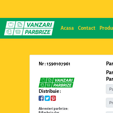
Acasa
Contact
Prod
Par
Nr : 1590107961
Par
Par
Distribuie :
Abrevieri parbrize:
P:Parbriz clar