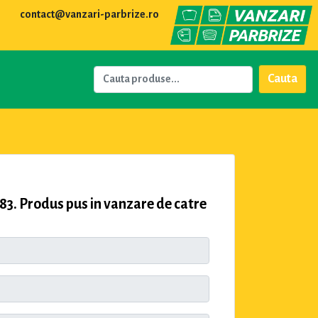
contact@vanzari-parbrize.ro
Cauta
83. Produs pus in vanzare de catre