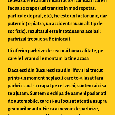
cedeaza. Fie ca sunt multi factori cumulati care il
fac sa se crape ( usi trantite in mod repetat,
particule de praf, etc), fie este un factor unic, dar
puternic ( o piatra, un accident sau un alt tip de
soc fizic), rezultatul este intotdeauna acelasi:
parbrizul trebuie sa fie inlocuit.
Iti oferim parbrize de cea mai buna calitate, pe
care le livram si le montam la tine acasa
Daca esti din Bucuresti sau din Ilfov si ai trecut
printr-un moment neplacut care te-a lasat fara
parbriz sau l-a crapat pe cel vechi, suntem aici sa
te ajutam. Suntem o echipa de oameni pasionati
de automobile, care si-au focusat atentia asupra
geamurilor auto. Fie ca ai nevoie de parbrize,