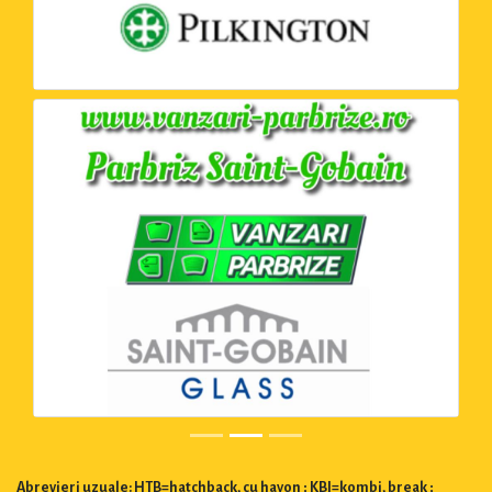
Abrevieri uzuale: HTB=hatchback, cu hayon ; KBI=kombi, break ;