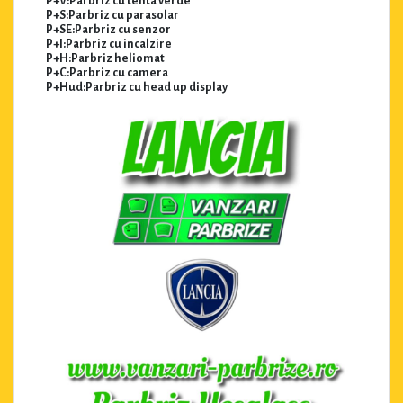
P+V:Parbriz cu tenta verde
P+S:Parbriz cu parasolar
P+SE:Parbriz cu senzor
P+I:Parbriz cu incalzire
P+H:Parbriz heliomat
P+C:Parbriz cu camera
P+Hud:Parbriz cu head up display