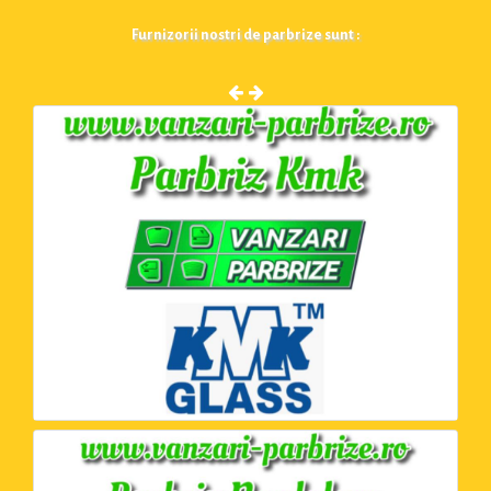
Furnizorii nostri de parbrize sunt :