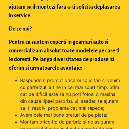
ajutam sa il montezi fara a-ti solicita deplasarea
in service.
De ce noi?
Pentru ca suntem experti in geamuri auto si
comercializam absolut toate modelele pe care ti
le doresti. Pe langa diversitatea de produse iti
oferim si urmatoarele avantaje:
Raspundem prompt oricarei solicitari si venim
cu parbrizul la tine in cel mai scurt timp. Stim
cat de dificil este sa nu poti folosi o masina
din cauza lipsei parbrizului, asadar, te ajutam
sa iti rezolvi problema cat mai repede;
Avem cele mai bune preturi de pe piata;
Montam orice tip de parbriz si ne asiguram
ca rezultatul este unul cat se poate de bun.