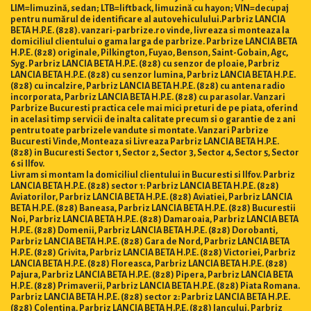
LIM=limuzină, sedan; LTB=liftback, limuzină cu hayon; VIN=decupaj
pentru numărul de identificare al autovehiculului.Parbriz LANCIA
BETA H.P.E. (828). vanzari-parbrize.ro vinde, livreaza si monteaza la
domiciliul clientului o gama larga de parbrize. Parbrize LANCIA BETA
H.P.E. (828) originale, Pilkington, Fuyao, Benson, Saint-Gobain, Agc,
Syg. Parbriz LANCIA BETA H.P.E. (828) cu senzor de ploaie, Parbriz
LANCIA BETA H.P.E. (828) cu senzor lumina, Parbriz LANCIA BETA H.P.E.
(828) cu incalzire, Parbriz LANCIA BETA H.P.E. (828) cu antena radio
incorporata, Parbriz LANCIA BETA H.P.E. (828) cu parasolar. Vanzari
Parbrize Bucuresti practica cele mai mici preturi de pe piata, oferind
in acelasi timp servicii de inalta calitate precum si o garantie de 2 ani
pentru toate parbrizele vandute si montate. Vanzari Parbrize
Bucuresti Vinde, Monteaza si Livreaza Parbriz LANCIA BETA H.P.E.
(828) in Bucuresti Sector 1, Sector 2, Sector 3, Sector 4, Sector 5, Sector
6 si Ilfov.
Livram si montam la domiciliul clientului in Bucuresti si Ilfov. Parbriz
LANCIA BETA H.P.E. (828) sector 1: Parbriz LANCIA BETA H.P.E. (828)
Aviatorilor, Parbriz LANCIA BETA H.P.E. (828) Aviatiei, Parbriz LANCIA
BETA H.P.E. (828) Baneasa, Parbriz LANCIA BETA H.P.E. (828) Bucurestii
Noi, Parbriz LANCIA BETA H.P.E. (828) Damaroaia, Parbriz LANCIA BETA
H.P.E. (828) Domenii, Parbriz LANCIA BETA H.P.E. (828) Dorobanti,
Parbriz LANCIA BETA H.P.E. (828) Gara de Nord, Parbriz LANCIA BETA
H.P.E. (828) Grivita, Parbriz LANCIA BETA H.P.E. (828) Victoriei, Parbriz
LANCIA BETA H.P.E. (828) Floreasca, Parbriz LANCIA BETA H.P.E. (828)
Pajura, Parbriz LANCIA BETA H.P.E. (828) Pipera, Parbriz LANCIA BETA
H.P.E. (828) Primaverii, Parbriz LANCIA BETA H.P.E. (828) Piata Romana.
Parbriz LANCIA BETA H.P.E. (828) sector 2: Parbriz LANCIA BETA H.P.E.
(828) Colentina, Parbriz LANCIA BETA H.P.E. (828) Iancului, Parbriz