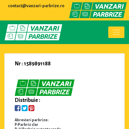
contact@vanzari-parbrize.ro
Nr : 1589891188
Distribuie :
Abrevieri parbrize:
P:Parbriz clar