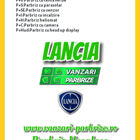
P+V:Parbriz cu tenta verde
P+S:Parbriz cu parasolar
P+SE:Parbriz cu senzor
P+I:Parbriz cu incalzire
P+H:Parbriz heliomat
P+C:Parbriz cu camera
P+Hud:Parbriz cu head up display