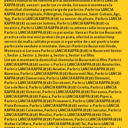
pentru numărul de identificare al autovehiculului.Parbriz LANCIA
KAPPA (838). vanzari-parbrize.ro vinde, livreaza si monteaza la
domiciliul clientului o gama larga de parbrize. Parbrize LANCIA
KAPPA (838) originale, Pilkington, Fuyao, Benson, Saint-Gobain, Agc,
Syg. Parbriz LANCIA KAPPA (838) cu senzor de ploaie, Parbriz LANCIA
KAPPA (838) cu senzor lumina, Parbriz LANCIA KAPPA (838) cu
incalzire, Parbriz LANCIA KAPPA (838) cu antena radio incorporata,
Parbriz LANCIA KAPPA (838) cu parasolar. Vanzari Parbrize Bucuresti
practica cele mai mici preturi de pe piata, oferind in acelasi timp
servicii de inalta calitate precum si o garantie de 2 ani pentru toate
parbrizele vandute si montate. Vanzari Parbrize Bucuresti Vinde,
Monteaza si Livreaza Parbriz LANCIA KAPPA (838) in Bucuresti Sector
1, Sector 2, Sector 3, Sector 4, Sector 5, Sector 6 si Ilfov.
Livram si montam la domiciliul clientului in Bucuresti si Ilfov. Parbriz
LANCIA KAPPA (838) sector 1: Parbriz LANCIA KAPPA (838) Aviatorilor,
Parbriz LANCIA KAPPA (838) Aviatiei, Parbriz LANCIA KAPPA (838)
Baneasa, Parbriz LANCIA KAPPA (838) Bucurestii Noi, Parbriz LANCIA
KAPPA (838) Damaroaia, Parbriz LANCIA KAPPA (838) Domenii,
Parbriz LANCIA KAPPA (838) Dorobanti, Parbriz LANCIA KAPPA (838)
Gara de Nord, Parbriz LANCIA KAPPA (838) Grivita, Parbriz LANCIA
KAPPA (838) Victoriei, Parbriz LANCIA KAPPA (838) Floreasca, Parbriz
LANCIA KAPPA (838) Pajura, Parbriz LANCIA KAPPA (838) Pipera,
Parbriz LANCIA KAPPA (838) Primaverii, Parbriz LANCIA KAPPA (838)
Piata Romana. Parbriz LANCIA KAPPA (838) sector 2: Parbriz LANCIA
KAPPA (838) Colentina, Parbriz LANCIA KAPPA (838) Iancului, Parbriz
LANCIA KAPPA (838) Mosilor, Parbriz LANCIA KAPPA (838) Obor,
Parbriz LANCIA KAPPA (838) Pantelimon, Parbriz LANCIA KAPPA (838)
Stefan Cel Mare, Parbriz LANCIA KAPPA (838) Tei, Parbriz LANCIA