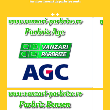
Furnizorii nostri de parbrize sunt :