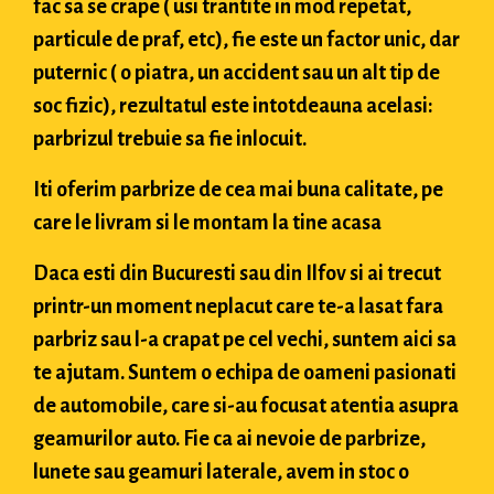
fac sa se crape ( usi trantite in mod repetat,
particule de praf, etc), fie este un factor unic, dar
puternic ( o piatra, un accident sau un alt tip de
soc fizic), rezultatul este intotdeauna acelasi:
parbrizul trebuie sa fie inlocuit.
Iti oferim parbrize de cea mai buna calitate, pe
care le livram si le montam la tine acasa
Daca esti din Bucuresti sau din Ilfov si ai trecut
printr-un moment neplacut care te-a lasat fara
parbriz sau l-a crapat pe cel vechi, suntem aici sa
te ajutam. Suntem o echipa de oameni pasionati
de automobile, care si-au focusat atentia asupra
geamurilor auto. Fie ca ai nevoie de parbrize,
lunete sau geamuri laterale, avem in stoc o