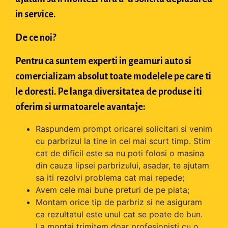
in service.
De ce noi?
Pentru ca suntem experti in geamuri auto si
comercializam absolut toate modelele pe care ti
le doresti. Pe langa diversitatea de produse iti
oferim si urmatoarele avantaje:
Raspundem prompt oricarei solicitari si venim
cu parbrizul la tine in cel mai scurt timp. Stim
cat de dificil este sa nu poti folosi o masina
din cauza lipsei parbrizului, asadar, te ajutam
sa iti rezolvi problema cat mai repede;
Avem cele mai bune preturi de pe piata;
Montam orice tip de parbriz si ne asiguram
ca rezultatul este unul cat se poate de bun.
La montaj trimitem doar profesionisti cu o