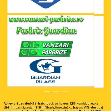
Abrevieri uzuale: HTB=hatchback, cu hayon ; KBI=kombi, break ;
LIM=limuzină, sedan; LTB=liftback, limuzină cu hayon; VIN=decupaj