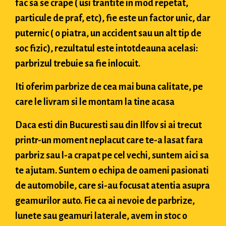
fac sa se crape ( usi trantite in mod repetat,
particule de praf, etc), fie este un factor unic, dar
puternic ( o piatra, un accident sau un alt tip de
soc fizic), rezultatul este intotdeauna acelasi:
parbrizul trebuie sa fie inlocuit.
Iti oferim parbrize de cea mai buna calitate, pe
care le livram si le montam la tine acasa
Daca esti din Bucuresti sau din Ilfov si ai trecut
printr-un moment neplacut care te-a lasat fara
parbriz sau l-a crapat pe cel vechi, suntem aici sa
te ajutam. Suntem o echipa de oameni pasionati
de automobile, care si-au focusat atentia asupra
geamurilor auto. Fie ca ai nevoie de parbrize,
lunete sau geamuri laterale, avem in stoc o