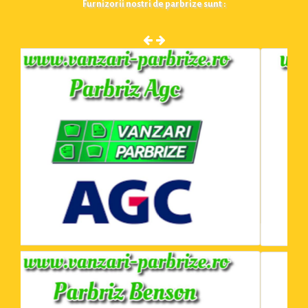
Furnizorii nostri de parbrize sunt :