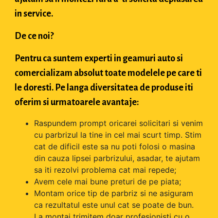
in service.
De ce noi?
Pentru ca suntem experti in geamuri auto si
comercializam absolut toate modelele pe care ti
le doresti. Pe langa diversitatea de produse iti
oferim si urmatoarele avantaje:
Raspundem prompt oricarei solicitari si venim
cu parbrizul la tine in cel mai scurt timp. Stim
cat de dificil este sa nu poti folosi o masina
din cauza lipsei parbrizului, asadar, te ajutam
sa iti rezolvi problema cat mai repede;
Avem cele mai bune preturi de pe piata;
Montam orice tip de parbriz si ne asiguram
ca rezultatul este unul cat se poate de bun.
La montaj trimitem doar profesionisti cu o