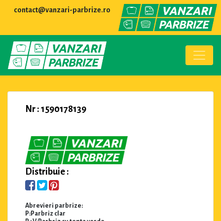
contact@vanzari-parbrize.ro
Nr : 1590178139
Distribuie :
Abrevieri parbrize:
P:Parbriz clar