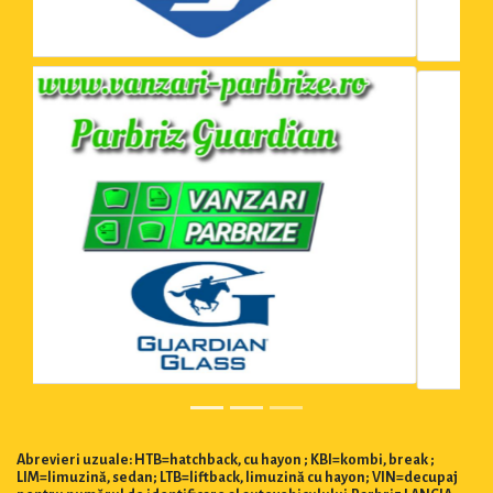
Abrevieri uzuale: HTB=hatchback, cu hayon ; KBI=kombi, break ;
LIM=limuzină, sedan; LTB=liftback, limuzină cu hayon; VIN=decupaj