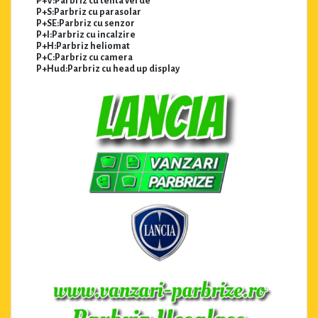
P+V:Parbriz cu tenta verde
P+S:Parbriz cu parasolar
P+SE:Parbriz cu senzor
P+I:Parbriz cu incalzire
P+H:Parbriz heliomat
P+C:Parbriz cu camera
P+Hud:Parbriz cu head up display