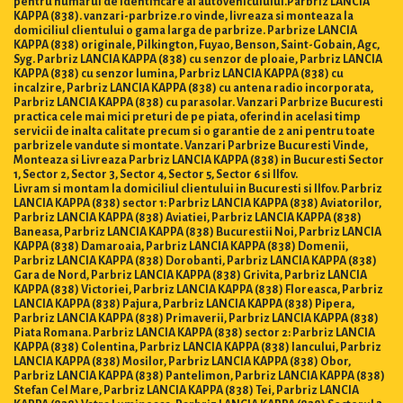
pentru numărul de identificare al autovehiculului.Parbriz LANCIA
KAPPA (838). vanzari-parbrize.ro vinde, livreaza si monteaza la
domiciliul clientului o gama larga de parbrize. Parbrize LANCIA
KAPPA (838) originale, Pilkington, Fuyao, Benson, Saint-Gobain, Agc,
Syg. Parbriz LANCIA KAPPA (838) cu senzor de ploaie, Parbriz LANCIA
KAPPA (838) cu senzor lumina, Parbriz LANCIA KAPPA (838) cu
incalzire, Parbriz LANCIA KAPPA (838) cu antena radio incorporata,
Parbriz LANCIA KAPPA (838) cu parasolar. Vanzari Parbrize Bucuresti
practica cele mai mici preturi de pe piata, oferind in acelasi timp
servicii de inalta calitate precum si o garantie de 2 ani pentru toate
parbrizele vandute si montate. Vanzari Parbrize Bucuresti Vinde,
Monteaza si Livreaza Parbriz LANCIA KAPPA (838) in Bucuresti Sector
1, Sector 2, Sector 3, Sector 4, Sector 5, Sector 6 si Ilfov.
Livram si montam la domiciliul clientului in Bucuresti si Ilfov. Parbriz
LANCIA KAPPA (838) sector 1: Parbriz LANCIA KAPPA (838) Aviatorilor,
Parbriz LANCIA KAPPA (838) Aviatiei, Parbriz LANCIA KAPPA (838)
Baneasa, Parbriz LANCIA KAPPA (838) Bucurestii Noi, Parbriz LANCIA
KAPPA (838) Damaroaia, Parbriz LANCIA KAPPA (838) Domenii,
Parbriz LANCIA KAPPA (838) Dorobanti, Parbriz LANCIA KAPPA (838)
Gara de Nord, Parbriz LANCIA KAPPA (838) Grivita, Parbriz LANCIA
KAPPA (838) Victoriei, Parbriz LANCIA KAPPA (838) Floreasca, Parbriz
LANCIA KAPPA (838) Pajura, Parbriz LANCIA KAPPA (838) Pipera,
Parbriz LANCIA KAPPA (838) Primaverii, Parbriz LANCIA KAPPA (838)
Piata Romana. Parbriz LANCIA KAPPA (838) sector 2: Parbriz LANCIA
KAPPA (838) Colentina, Parbriz LANCIA KAPPA (838) Iancului, Parbriz
LANCIA KAPPA (838) Mosilor, Parbriz LANCIA KAPPA (838) Obor,
Parbriz LANCIA KAPPA (838) Pantelimon, Parbriz LANCIA KAPPA (838)
Stefan Cel Mare, Parbriz LANCIA KAPPA (838) Tei, Parbriz LANCIA