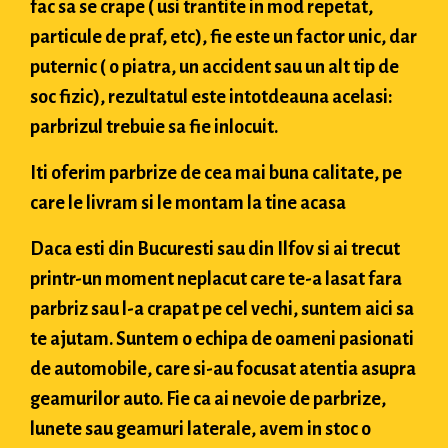
fac sa se crape ( usi trantite in mod repetat,
particule de praf, etc), fie este un factor unic, dar
puternic ( o piatra, un accident sau un alt tip de
soc fizic), rezultatul este intotdeauna acelasi:
parbrizul trebuie sa fie inlocuit.
Iti oferim parbrize de cea mai buna calitate, pe
care le livram si le montam la tine acasa
Daca esti din Bucuresti sau din Ilfov si ai trecut
printr-un moment neplacut care te-a lasat fara
parbriz sau l-a crapat pe cel vechi, suntem aici sa
te ajutam. Suntem o echipa de oameni pasionati
de automobile, care si-au focusat atentia asupra
geamurilor auto. Fie ca ai nevoie de parbrize,
lunete sau geamuri laterale, avem in stoc o