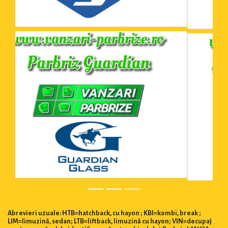
Abrevieri uzuale: HTB=hatchback, cu hayon ; KBI=kombi, break ;
LIM=limuzină, sedan; LTB=liftback, limuzină cu hayon; VIN=decupaj