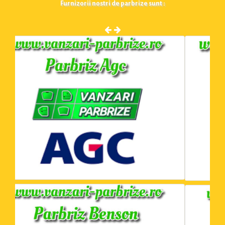
Furnizorii nostri de parbrize sunt :