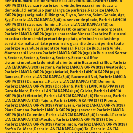
pentru numărul de identificare al autovehiculului.Parbriz LANCIA
KAPPA (838). vanzari-parbrize.ro vinde, livreaza si monteaza la
domiciliul clientului o gama larga de parbrize. Parbrize LANCIA
KAPPA (838) originale, Pilkington, Fuyao, Benson, Saint-Gobain, Agc,
Syg. Parbriz LANCIA KAPPA (838) cu senzor de ploaie, Parbriz LANCIA
KAPPA (838) cu senzor lumina, Parbriz LANCIA KAPPA (838) cu
incalzire, Parbriz LANCIA KAPPA (838) cu antena radio incorporata,
Parbriz LANCIA KAPPA (838) cu parasolar. Vanzari Parbrize Bucuresti
practica cele mai mici preturi de pe piata, oferind in acelasi timp
servicii de inalta calitate precum si o garantie de 2 ani pentru toate
parbrizele vandute si montate. Vanzari Parbrize Bucuresti Vinde,
Monteaza si Livreaza Parbriz LANCIA KAPPA (838) in Bucuresti Sector
1, Sector 2, Sector 3, Sector 4, Sector 5, Sector 6 si Ilfov.
Livram si montam la domiciliul clientului in Bucuresti si Ilfov. Parbriz
LANCIA KAPPA (838) sector 1: Parbriz LANCIA KAPPA (838) Aviatorilor,
Parbriz LANCIA KAPPA (838) Aviatiei, Parbriz LANCIA KAPPA (838)
Baneasa, Parbriz LANCIA KAPPA (838) Bucurestii Noi, Parbriz LANCIA
KAPPA (838) Damaroaia, Parbriz LANCIA KAPPA (838) Domenii,
Parbriz LANCIA KAPPA (838) Dorobanti, Parbriz LANCIA KAPPA (838)
Gara de Nord, Parbriz LANCIA KAPPA (838) Grivita, Parbriz LANCIA
KAPPA (838) Victoriei, Parbriz LANCIA KAPPA (838) Floreasca, Parbriz
LANCIA KAPPA (838) Pajura, Parbriz LANCIA KAPPA (838) Pipera,
Parbriz LANCIA KAPPA (838) Primaverii, Parbriz LANCIA KAPPA (838)
Piata Romana. Parbriz LANCIA KAPPA (838) sector 2: Parbriz LANCIA
KAPPA (838) Colentina, Parbriz LANCIA KAPPA (838) Iancului, Parbriz
LANCIA KAPPA (838) Mosilor, Parbriz LANCIA KAPPA (838) Obor,
Parbriz LANCIA KAPPA (838) Pantelimon, Parbriz LANCIA KAPPA (838)
Stefan Cel Mare, Parbriz LANCIA KAPPA (838) Tei, Parbriz LANCIA