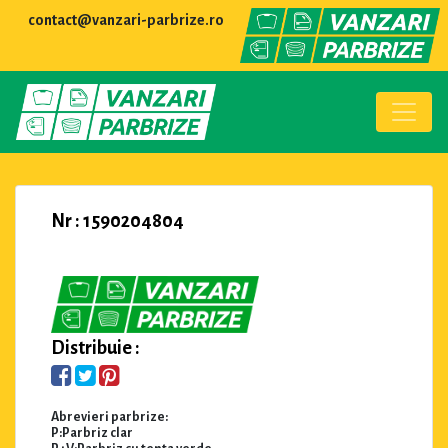
contact@vanzari-parbrize.ro
Nr : 1590204804
Distribuie :
Abrevieri parbrize:
P:Parbriz clar