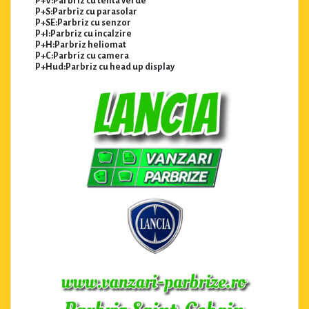
P+V:Parbriz cu tenta verde
P+S:Parbriz cu parasolar
P+SE:Parbriz cu senzor
P+I:Parbriz cu incalzire
P+H:Parbriz heliomat
P+C:Parbriz cu camera
P+Hud:Parbriz cu head up display