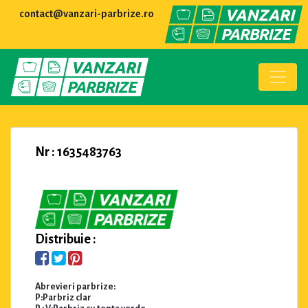
contact@vanzari-parbrize.ro
Nr : 1635483763
Distribuie :
Abrevieri parbrize:
P:Parbriz clar