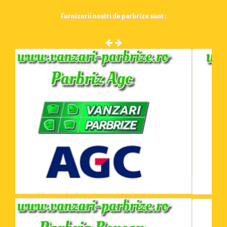
Furnizorii nostri de parbrize sunt :