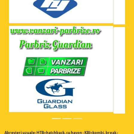
Abrevieri uzuale: HTB=hatchback, cu hayon ; KBI=kombi, break ;