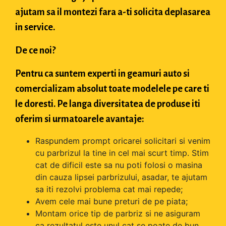
ajutam sa il montezi fara a-ti solicita deplasarea
in service.
De ce noi?
Pentru ca suntem experti in geamuri auto si
comercializam absolut toate modelele pe care ti
le doresti. Pe langa diversitatea de produse iti
oferim si urmatoarele avantaje:
Raspundem prompt oricarei solicitari si venim
cu parbrizul la tine in cel mai scurt timp. Stim
cat de dificil este sa nu poti folosi o masina
din cauza lipsei parbrizului, asadar, te ajutam
sa iti rezolvi problema cat mai repede;
Avem cele mai bune preturi de pe piata;
Montam orice tip de parbriz si ne asiguram
ca rezultatul este unul cat se poate de bun.