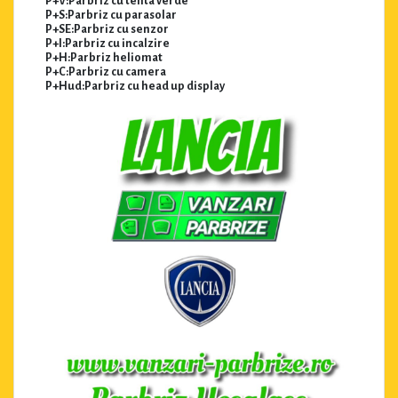
P+V:Parbriz cu tenta verde
P+S:Parbriz cu parasolar
P+SE:Parbriz cu senzor
P+I:Parbriz cu incalzire
P+H:Parbriz heliomat
P+C:Parbriz cu camera
P+Hud:Parbriz cu head up display