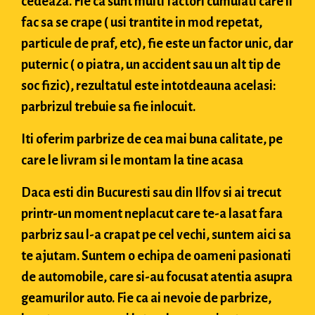
cedeaza. Fie ca sunt multi factori cumulati care il
fac sa se crape ( usi trantite in mod repetat,
particule de praf, etc), fie este un factor unic, dar
puternic ( o piatra, un accident sau un alt tip de
soc fizic), rezultatul este intotdeauna acelasi:
parbrizul trebuie sa fie inlocuit.
Iti oferim parbrize de cea mai buna calitate, pe
care le livram si le montam la tine acasa
Daca esti din Bucuresti sau din Ilfov si ai trecut
printr-un moment neplacut care te-a lasat fara
parbriz sau l-a crapat pe cel vechi, suntem aici sa
te ajutam. Suntem o echipa de oameni pasionati
de automobile, care si-au focusat atentia asupra
geamurilor auto. Fie ca ai nevoie de parbrize,