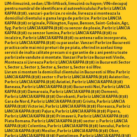
LIM=limuzină, sedan; LTB=liftback, limuzină cu hayon; VIN=decupaj
pentru numărul de identificare al autovehiculului.Parbriz LANCIA
KAPPA (838). vanzari-parbrize.ro vinde, livreaza si monteaza la
domiciliul clientului o gama larga de parbrize. Parbrize LANCIA
KAPPA (838) originale, Pilkington, Fuyao, Benson, Saint-Gobain, Agc,
Syg. Parbriz LANCIA KAPPA (838) cu senzor de ploaie, Parbriz LANCIA
KAPPA (838) cu senzor lumina, Parbriz LANCIA KAPPA (838) cu
incalzire, Parbriz LANCIA KAPPA (838) cu antena radio incorporata,
Parbriz LANCIA KAPPA (838) cu parasolar. Vanzari Parbrize Bucuresti
practica cele mai mici preturi de pe piata, oferind in acelasi timp
servicii de inalta calitate precum si o garantie de 2 ani pentru toate
parbrizele vandute si montate. Vanzari Parbrize Bucuresti Vinde,
Monteaza si Livreaza Parbriz LANCIA KAPPA (838) in Bucuresti Sector
1, Sector 2, Sector 3, Sector 4, Sector 5, Sector 6 si Ilfov.
Livram si montam la domiciliul clientului in Bucuresti si Ilfov. Parbriz
LANCIA KAPPA (838) sector 1: Parbriz LANCIA KAPPA (838) Aviatorilor,
Parbriz LANCIA KAPPA (838) Aviatiei, Parbriz LANCIA KAPPA (838)
Baneasa, Parbriz LANCIA KAPPA (838) Bucurestii Noi, Parbriz LANCIA
KAPPA (838) Damaroaia, Parbriz LANCIA KAPPA (838) Domenii,
Parbriz LANCIA KAPPA (838) Dorobanti, Parbriz LANCIA KAPPA (838)
Gara de Nord, Parbriz LANCIA KAPPA (838) Grivita, Parbriz LANCIA
KAPPA (838) Victoriei, Parbriz LANCIA KAPPA (838) Floreasca, Parbriz
LANCIA KAPPA (838) Pajura, Parbriz LANCIA KAPPA (838) Pipera,
Parbriz LANCIA KAPPA (838) Primaverii, Parbriz LANCIA KAPPA (838)
Piata Romana. Parbriz LANCIA KAPPA (838) sector 2: Parbriz LANCIA
KAPPA (838) Colentina, Parbriz LANCIA KAPPA (838) Iancului, Parbriz
LANCIA KAPPA (838) Mosilor, Parbriz LANCIA KAPPA (838) Obor,
Parbriz LANCIA KAPPA (838) Pantelimon, Parbriz LANCIA KAPPA (838)