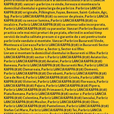
pentru numărul de identificare al autovehiculului.Parbriz LANCIA
KAPPA (838). vanzari-parbrize.ro vinde, livreaza si monteaza la
domiciliul clientului o gama larga de parbrize. Parbrize LANCIA
KAPPA (838) originale, Pilkington, Fuyao, Benson, Saint-Gobain, Agc,
Syg. Parbriz LANCIA KAPPA (838) cu senzor de ploaie, Parbriz LANCIA
KAPPA (838) cu senzor lumina, Parbriz LANCIA KAPPA (838) cu
incalzire, Parbriz LANCIA KAPPA (838) cu antena radio incorporata,
Parbriz LANCIA KAPPA (838) cu parasolar. Vanzari Parbrize Bucuresti
practica cele mai mici preturi de pe piata, oferind in acelasi timp
servicii de inalta calitate precum si o garantie de 2 ani pentru toate
parbrizele vandute si montate. Vanzari Parbrize Bucuresti Vinde,
Monteaza si Livreaza Parbriz LANCIA KAPPA (838) in Bucuresti Sector
1, Sector 2, Sector 3, Sector 4, Sector 5, Sector 6 si Ilfov.
Livram si montam la domiciliul clientului in Bucuresti si Ilfov. Parbriz
LANCIA KAPPA (838) sector 1: Parbriz LANCIA KAPPA (838) Aviatorilor,
Parbriz LANCIA KAPPA (838) Aviatiei, Parbriz LANCIA KAPPA (838)
Baneasa, Parbriz LANCIA KAPPA (838) Bucurestii Noi, Parbriz LANCIA
KAPPA (838) Damaroaia, Parbriz LANCIA KAPPA (838) Domenii,
Parbriz LANCIA KAPPA (838) Dorobanti, Parbriz LANCIA KAPPA (838)
Gara de Nord, Parbriz LANCIA KAPPA (838) Grivita, Parbriz LANCIA
KAPPA (838) Victoriei, Parbriz LANCIA KAPPA (838) Floreasca, Parbriz
LANCIA KAPPA (838) Pajura, Parbriz LANCIA KAPPA (838) Pipera,
Parbriz LANCIA KAPPA (838) Primaverii, Parbriz LANCIA KAPPA (838)
Piata Romana. Parbriz LANCIA KAPPA (838) sector 2: Parbriz LANCIA
KAPPA (838) Colentina, Parbriz LANCIA KAPPA (838) Iancului, Parbriz
LANCIA KAPPA (838) Mosilor, Parbriz LANCIA KAPPA (838) Obor,
Parbriz LANCIA KAPPA (838) Pantelimon, Parbriz LANCIA KAPPA (838)
Stefan Cel Mare, Parbriz LANCIA KAPPA (838) Tei, Parbriz LANCIA