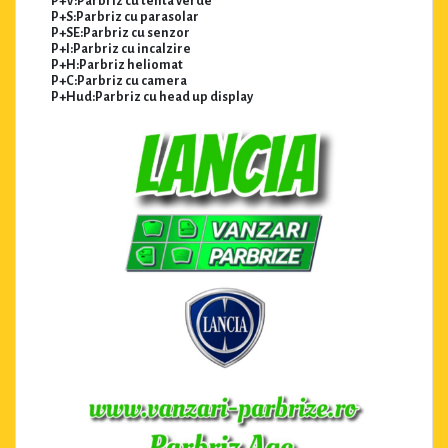
P+V:Parbriz cu tenta verde
P+S:Parbriz cu parasolar
P+SE:Parbriz cu senzor
P+I:Parbriz cu incalzire
P+H:Parbriz heliomat
P+C:Parbriz cu camera
P+Hud:Parbriz cu head up display