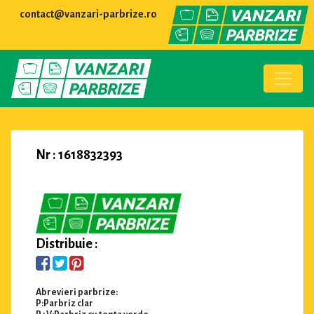
contact@vanzari-parbrize.ro
Nr : 1618832393
Distribuie :
Abrevieri parbrize:
P:Parbriz clar