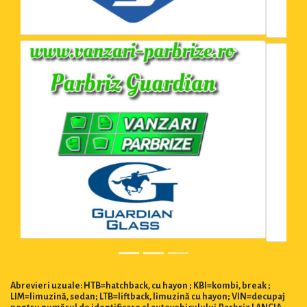
Abrevieri uzuale: HTB=hatchback, cu hayon ; KBI=kombi, break ;
LIM=limuzină, sedan; LTB=liftback, limuzină cu hayon; VIN=decupaj