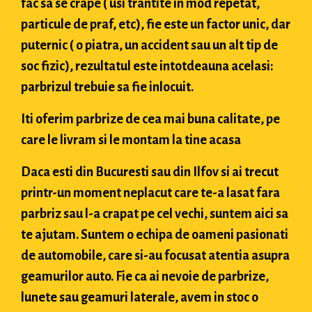
fac sa se crape ( usi trantite in mod repetat,
particule de praf, etc), fie este un factor unic, dar
puternic ( o piatra, un accident sau un alt tip de
soc fizic), rezultatul este intotdeauna acelasi:
parbrizul trebuie sa fie inlocuit.
Iti oferim parbrize de cea mai buna calitate, pe
care le livram si le montam la tine acasa
Daca esti din Bucuresti sau din Ilfov si ai trecut
printr-un moment neplacut care te-a lasat fara
parbriz sau l-a crapat pe cel vechi, suntem aici sa
te ajutam. Suntem o echipa de oameni pasionati
de automobile, care si-au focusat atentia asupra
geamurilor auto. Fie ca ai nevoie de parbrize,
lunete sau geamuri laterale, avem in stoc o