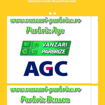
Furnizorii nostri de parbrize sunt :