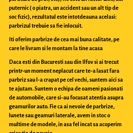
puternic ( o piatra, un accident sau un alt tip de
soc fizic), rezultatul este intotdeauna acelasi:
parbrizul trebuie sa fie inlocuit.
Iti oferim parbrize de cea mai buna calitate, pe
care le livram si le montam la tine acasa
Daca esti din Bucuresti sau din Ilfov si ai trecut
printr-un moment neplacut care te-a lasat fara
parbriz sau l-a crapat pe cel vechi, suntem aici sa
te ajutam. Suntem o echipa de oameni pasionati
de automobile, care si-au focusat atentia asupra
geamurilor auto. Fie ca ai nevoie de parbrize,
lunete sau geamuri laterale, avem in stoc o
multime de modele, in asa fel incat sa acoperim