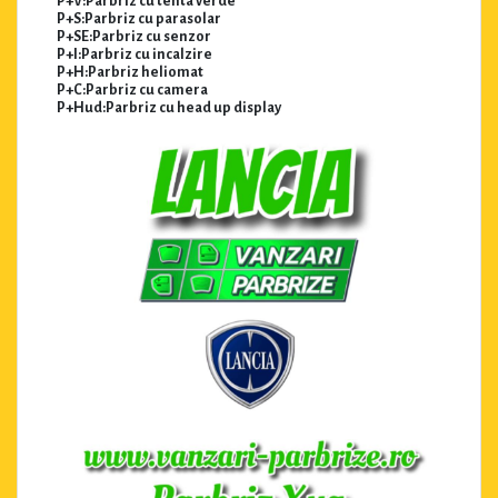
P+V:Parbriz cu tenta verde
P+S:Parbriz cu parasolar
P+SE:Parbriz cu senzor
P+I:Parbriz cu incalzire
P+H:Parbriz heliomat
P+C:Parbriz cu camera
P+Hud:Parbriz cu head up display