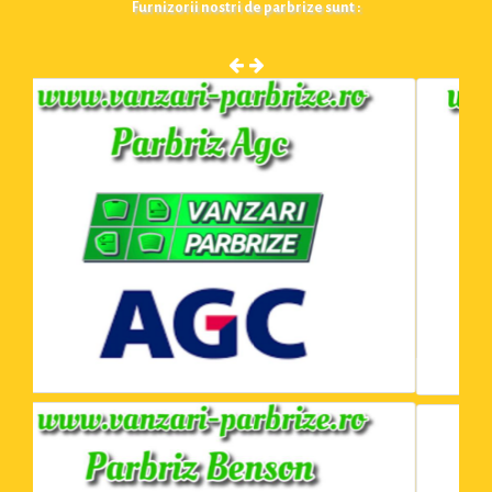
Furnizorii nostri de parbrize sunt :