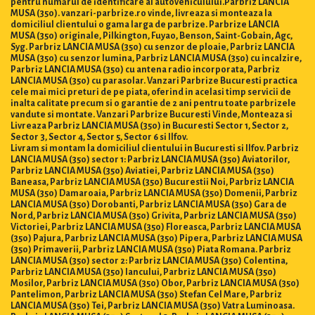
pentru numărul de identificare al autovehiculului.Parbriz LANCIA
MUSA (350). vanzari-parbrize.ro vinde, livreaza si monteaza la
domiciliul clientului o gama larga de parbrize. Parbrize LANCIA
MUSA (350) originale, Pilkington, Fuyao, Benson, Saint-Gobain, Agc,
Syg. Parbriz LANCIA MUSA (350) cu senzor de ploaie, Parbriz LANCIA
MUSA (350) cu senzor lumina, Parbriz LANCIA MUSA (350) cu incalzire,
Parbriz LANCIA MUSA (350) cu antena radio incorporata, Parbriz
LANCIA MUSA (350) cu parasolar. Vanzari Parbrize Bucuresti practica
cele mai mici preturi de pe piata, oferind in acelasi timp servicii de
inalta calitate precum si o garantie de 2 ani pentru toate parbrizele
vandute si montate. Vanzari Parbrize Bucuresti Vinde, Monteaza si
Livreaza Parbriz LANCIA MUSA (350) in Bucuresti Sector 1, Sector 2,
Sector 3, Sector 4, Sector 5, Sector 6 si Ilfov.
Livram si montam la domiciliul clientului in Bucuresti si Ilfov. Parbriz
LANCIA MUSA (350) sector 1: Parbriz LANCIA MUSA (350) Aviatorilor,
Parbriz LANCIA MUSA (350) Aviatiei, Parbriz LANCIA MUSA (350)
Baneasa, Parbriz LANCIA MUSA (350) Bucurestii Noi, Parbriz LANCIA
MUSA (350) Damaroaia, Parbriz LANCIA MUSA (350) Domenii, Parbriz
LANCIA MUSA (350) Dorobanti, Parbriz LANCIA MUSA (350) Gara de
Nord, Parbriz LANCIA MUSA (350) Grivita, Parbriz LANCIA MUSA (350)
Victoriei, Parbriz LANCIA MUSA (350) Floreasca, Parbriz LANCIA MUSA
(350) Pajura, Parbriz LANCIA MUSA (350) Pipera, Parbriz LANCIA MUSA
(350) Primaverii, Parbriz LANCIA MUSA (350) Piata Romana. Parbriz
LANCIA MUSA (350) sector 2: Parbriz LANCIA MUSA (350) Colentina,
Parbriz LANCIA MUSA (350) Iancului, Parbriz LANCIA MUSA (350)
Mosilor, Parbriz LANCIA MUSA (350) Obor, Parbriz LANCIA MUSA (350)
Pantelimon, Parbriz LANCIA MUSA (350) Stefan Cel Mare, Parbriz
LANCIA MUSA (350) Tei, Parbriz LANCIA MUSA (350) Vatra Luminoasa.