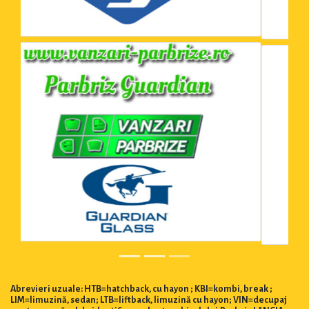
Abrevieri uzuale: HTB=hatchback, cu hayon ; KBI=kombi, break ;
LIM=limuzină, sedan; LTB=liftback, limuzină cu hayon; VIN=decupaj