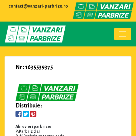
contact@vanzari-parbrize.ro
Nr : 1635539375
Distribuie :
Abrevieri parbrize:
P:Parbriz clar