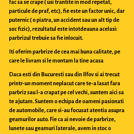
fac sa se crape ( usi trantite in mod repetat,
particule de praf, etc), fie este un factor unic, dar
puternic ( o piatra, un accident sau un alt tip de
soc fizic), rezultatul este intotdeauna acelasi:
parbrizul trebuie sa fie inlocuit.
Iti oferim parbrize de cea mai buna calitate, pe
care le livram si le montam la tine acasa
Daca esti din Bucuresti sau din Ilfov si ai trecut
printr-un moment neplacut care te-a lasat fara
parbriz sau l-a crapat pe cel vechi, suntem aici sa
te ajutam. Suntem o echipa de oameni pasionati
de automobile, care si-au focusat atentia asupra
geamurilor auto. Fie ca ai nevoie de parbrize,
lunete sau geamuri laterale, avem in stoc o