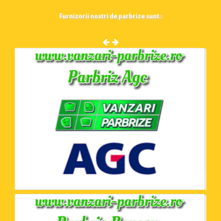
Furnizorii nostri de parbrize sunt :