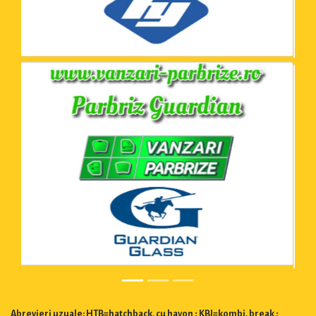
Abrevieri uzuale: HTB=hatchback, cu hayon ; KBI=kombi, break ;