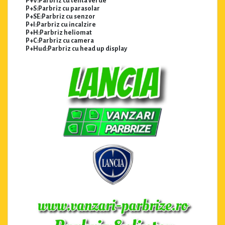
P+V:Parbriz cu tenta verde
P+S:Parbriz cu parasolar
P+SE:Parbriz cu senzor
P+I:Parbriz cu incalzire
P+H:Parbriz heliomat
P+C:Parbriz cu camera
P+Hud:Parbriz cu head up display