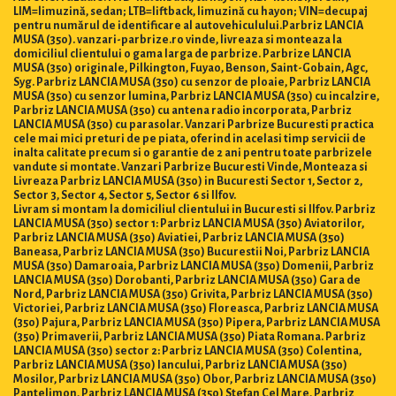
LIM=limuzină, sedan; LTB=liftback, limuzină cu hayon; VIN=decupaj
pentru numărul de identificare al autovehiculului.Parbriz LANCIA
MUSA (350). vanzari-parbrize.ro vinde, livreaza si monteaza la
domiciliul clientului o gama larga de parbrize. Parbrize LANCIA
MUSA (350) originale, Pilkington, Fuyao, Benson, Saint-Gobain, Agc,
Syg. Parbriz LANCIA MUSA (350) cu senzor de ploaie, Parbriz LANCIA
MUSA (350) cu senzor lumina, Parbriz LANCIA MUSA (350) cu incalzire,
Parbriz LANCIA MUSA (350) cu antena radio incorporata, Parbriz
LANCIA MUSA (350) cu parasolar. Vanzari Parbrize Bucuresti practica
cele mai mici preturi de pe piata, oferind in acelasi timp servicii de
inalta calitate precum si o garantie de 2 ani pentru toate parbrizele
vandute si montate. Vanzari Parbrize Bucuresti Vinde, Monteaza si
Livreaza Parbriz LANCIA MUSA (350) in Bucuresti Sector 1, Sector 2,
Sector 3, Sector 4, Sector 5, Sector 6 si Ilfov.
Livram si montam la domiciliul clientului in Bucuresti si Ilfov. Parbriz
LANCIA MUSA (350) sector 1: Parbriz LANCIA MUSA (350) Aviatorilor,
Parbriz LANCIA MUSA (350) Aviatiei, Parbriz LANCIA MUSA (350)
Baneasa, Parbriz LANCIA MUSA (350) Bucurestii Noi, Parbriz LANCIA
MUSA (350) Damaroaia, Parbriz LANCIA MUSA (350) Domenii, Parbriz
LANCIA MUSA (350) Dorobanti, Parbriz LANCIA MUSA (350) Gara de
Nord, Parbriz LANCIA MUSA (350) Grivita, Parbriz LANCIA MUSA (350)
Victoriei, Parbriz LANCIA MUSA (350) Floreasca, Parbriz LANCIA MUSA
(350) Pajura, Parbriz LANCIA MUSA (350) Pipera, Parbriz LANCIA MUSA
(350) Primaverii, Parbriz LANCIA MUSA (350) Piata Romana. Parbriz
LANCIA MUSA (350) sector 2: Parbriz LANCIA MUSA (350) Colentina,
Parbriz LANCIA MUSA (350) Iancului, Parbriz LANCIA MUSA (350)
Mosilor, Parbriz LANCIA MUSA (350) Obor, Parbriz LANCIA MUSA (350)
Pantelimon, Parbriz LANCIA MUSA (350) Stefan Cel Mare, Parbriz