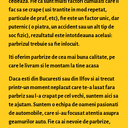
cedeaza. Fie ca sunt multi factori cumulati care il
fac sa se crape ( usi trantite in mod repetat,
particule de praf, etc), fie este un factor unic, dar
puternic ( o piatra, un accident sau un alt tip de
soc fizic), rezultatul este intotdeauna acelasi:
parbrizul trebuie sa fie inlocuit.
Iti oferim parbrize de cea mai buna calitate, pe
care le livram si le montam la tine acasa
Daca esti din Bucuresti sau din Ilfov si ai trecut
printr-un moment neplacut care te-a lasat fara
parbriz sau l-a crapat pe cel vechi, suntem aici sa
te ajutam. Suntem o echipa de oameni pasionati
de automobile, care si-au focusat atentia asupra
geamurilor auto. Fie ca ai nevoie de parbrize,