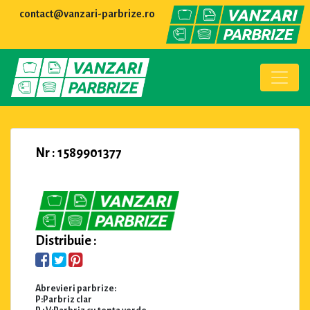
contact@vanzari-parbrize.ro
Nr : 1589901377
Distribuie :
Abrevieri parbrize:
P:Parbriz clar