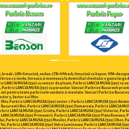
 break ; LIM=limuzină, sedan; LTB=liftback, limuzină cu hayon; VIN=decupa
brize.ro vinde, livreaza si monteaza la domiciliul clientului o gama larga 
briz LANCIA MUSA (350) cu senzor de ploaie, Parbriz LANCIA MUSA (350) cu se
Parbriz LANCIA MUSA (350) cu parasolar. Vanzari Parbrize Bucuresti practica
e 2 ani pentru toate parbrizele vandute si montate. Vanzari Parbrize Bucur
ctor 5, Sector 6 si Ilfov.
i Ilfov. Parbriz LANCIA MUSA (350) sector 1: Parbriz LANCIA MUSA (350) Aviato
 Bucurestii Noi, Parbriz LANCIA MUSA (350) Damaroaia, Parbriz LANCIA MU
rbriz LANCIA MUSA (350) Grivita, Parbriz LANCIA MUSA (350) Victoriei, Par
z LANCIA MUSA (350) Primaverii, Parbriz LANCIA MUSA (350) Piata Romana. P
lui, Parbriz LANCIA MUSA (350) Mosilor, Parbriz LANCIA MUSA (350) Obor, 
Tei, Parbriz LANCIA MUSA (350) Vatra Luminoasa. Parbriz LANCIA MUSA (350)