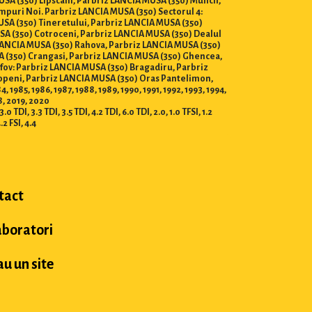
USA (350) Lipscani, Parbriz LANCIA MUSA (350) Muncii,
mpuri Noi. Parbriz LANCIA MUSA (350) Sectorul 4:
USA (350) Tineretului, Parbriz LANCIA MUSA (350)
SA (350) Cotroceni, Parbriz LANCIA MUSA (350) Dealul
 LANCIA MUSA (350) Rahova, Parbriz LANCIA MUSA (350)
A (350) Crangasi, Parbriz LANCIA MUSA (350) Ghencea,
lfov: Parbriz LANCIA MUSA (350) Bragadiru, Parbriz
topeni, Parbriz LANCIA MUSA (350) Oras Pantelimon,
85, 1986, 1987, 1988, 1989, 1990, 1991, 1992, 1993, 1994,
8, 2019, 2020
 TDI, 3.3 TDI, 3.5 TDI, 4.2 TDI, 6.0 TDI, 2.0, 1.0 TFSI, 1.2
4.2 FSI, 4.4
tact
aboratori
u un site