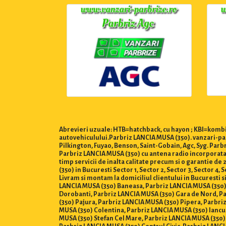
Abrevieri uzuale: HTB=hatchback, cu hayon ; KBI=kombi,
autovehiculului.Parbriz LANCIA MUSA (350). vanzari-par
Pilkington, Fuyao, Benson, Saint-Gobain, Agc, Syg. Par
Parbriz LANCIA MUSA (350) cu antena radio incorporata, 
timp servicii de inalta calitate precum si o garantie d
(350) in Bucuresti Sector 1, Sector 2, Sector 3, Sector 4, Se
Livram si montam la domiciliul clientului in Bucuresti s
LANCIA MUSA (350) Baneasa, Parbriz LANCIA MUSA (350)
Dorobanti, Parbriz LANCIA MUSA (350) Gara de Nord, Pa
(350) Pajura, Parbriz LANCIA MUSA (350) Pipera, Parbri
MUSA (350) Colentina, Parbriz LANCIA MUSA (350) Iancu
MUSA (350) Stefan Cel Mare, Parbriz LANCIA MUSA (350) 