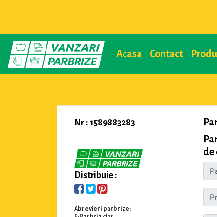
Acasa
Contact
Prod
Pa
Nr : 1589883283
Par
de 
Distribuie :
Abrevieri parbrize:
P:Parbriz clar