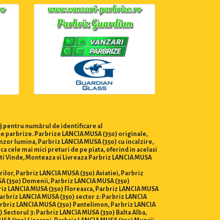
j pentru numărul de identificare al
de parbrize. Parbrize LANCIA MUSA (350) originale,
nzor lumina, Parbriz LANCIA MUSA (350) cu incalzire,
 cele mai mici preturi de pe piata, oferind in acelasi
esti Vinde, Monteaza si Livreaza Parbriz LANCIA MUSA
rilor, Parbriz LANCIA MUSA (350) Aviatiei, Parbriz
SA (350) Domenii, Parbriz LANCIA MUSA (350)
briz LANCIA MUSA (350) Floreasca, Parbriz LANCIA MUSA
arbriz LANCIA MUSA (350) sector 2: Parbriz LANCIA
Parbriz LANCIA MUSA (350) Pantelimon, Parbriz LANCIA
 Sectorul 3: Parbriz LANCIA MUSA (350) Balta Alba,