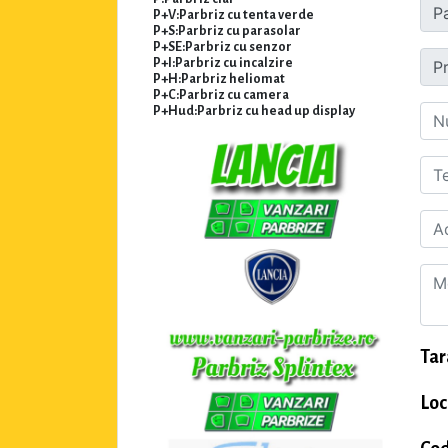
P+V:Parbriz cu tenta verde
P+S:Parbriz cu parasolar
P+SE:Parbriz cu senzor
P+I:Parbriz cu incalzire
P+H:Parbriz heliomat
P+C:Parbriz cu camera
P+Hud:Parbriz cu head up display
Tar
Loc