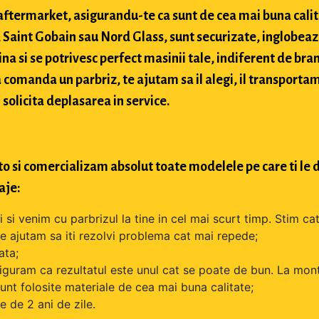
si aftermarket, asigurandu-te ca sunt de cea mai buna cali
Saint Gobain sau Nord Glass, sunt securizate, inglobeaz
na si se potrivesc perfect masinii tale, indiferent de bran
comanda un parbriz, te ajutam sa il alegi, il transportam
 solicita deplasarea in service.
o si comercializam absolut toate modelele pe care ti le d
aje:
si venim cu parbrizul la tine in cel mai scurt timp. Stim cat
 te ajutam sa iti rezolvi problema cat mai repede;
ata;
iguram ca rezultatul este unul cat se poate de bun. La mont
unt folosite materiale de cea mai buna calitate;
 de 2 ani de zile.