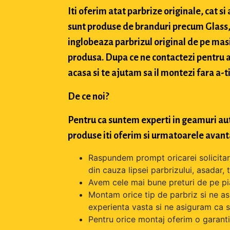
Iti oferim atat parbrize originale, cat 
sunt produse de branduri precum Glass, 
inglobeaza parbrizul original de pe masi
produsa. Dupa ce ne contactezi pentru a 
acasa si te ajutam sa il montezi fara a-ti
De ce noi?
Pentru ca suntem experti in geamuri aut
produse iti oferim si urmatoarele avant
Raspundem prompt oricarei solicitari 
din cauza lipsei parbrizului, asadar,
Avem cele mai bune preturi de pe pi
Montam orice tip de parbriz si ne as
experienta vasta si ne asiguram ca s
Pentru orice montaj oferim o garantie