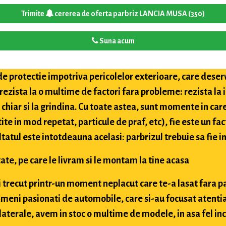
Trimite
cererea de oferta parbriz LANCIA MUSA (350)
Suna acum
de protectie impotriva pericolelor exterioare, care deser
 rezista la o multime de factori fara probleme: rezista la
i chiar si la grindina. Cu toate astea, sunt momente in car
tite in mod repetat, particule de praf, etc), fie este un fac
ultatul este intotdeauna acelasi: parbrizul trebuie sa fie in
ate, pe care le livram si le montam la tine acasa
ai trecut printr-un moment neplacut care te-a lasat fara p
meni pasionati de automobile, care si-au focusat atentia
aterale, avem in stoc o multime de modele, in asa fel inc