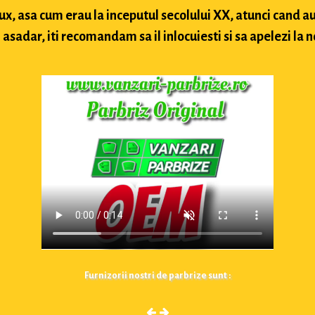
lux, asa cum erau la inceputul secolului XX, atunci cand
sadar, iti recomandam sa il inlocuiesti si sa apelezi la n
Furnizorii nostri de parbrize sunt :