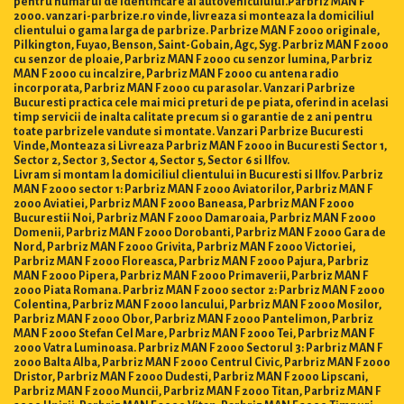
pentru numărul de identificare al autovehiculului.Parbriz MAN F
2000. vanzari-parbrize.ro vinde, livreaza si monteaza la domiciliul
clientului o gama larga de parbrize. Parbrize MAN F 2000 originale,
Pilkington, Fuyao, Benson, Saint-Gobain, Agc, Syg. Parbriz MAN F 2000
cu senzor de ploaie, Parbriz MAN F 2000 cu senzor lumina, Parbriz
MAN F 2000 cu incalzire, Parbriz MAN F 2000 cu antena radio
incorporata, Parbriz MAN F 2000 cu parasolar. Vanzari Parbrize
Bucuresti practica cele mai mici preturi de pe piata, oferind in acelasi
timp servicii de inalta calitate precum si o garantie de 2 ani pentru
toate parbrizele vandute si montate. Vanzari Parbrize Bucuresti
Vinde, Monteaza si Livreaza Parbriz MAN F 2000 in Bucuresti Sector 1,
Sector 2, Sector 3, Sector 4, Sector 5, Sector 6 si Ilfov.
Livram si montam la domiciliul clientului in Bucuresti si Ilfov. Parbriz
MAN F 2000 sector 1: Parbriz MAN F 2000 Aviatorilor, Parbriz MAN F
2000 Aviatiei, Parbriz MAN F 2000 Baneasa, Parbriz MAN F 2000
Bucurestii Noi, Parbriz MAN F 2000 Damaroaia, Parbriz MAN F 2000
Domenii, Parbriz MAN F 2000 Dorobanti, Parbriz MAN F 2000 Gara de
Nord, Parbriz MAN F 2000 Grivita, Parbriz MAN F 2000 Victoriei,
Parbriz MAN F 2000 Floreasca, Parbriz MAN F 2000 Pajura, Parbriz
MAN F 2000 Pipera, Parbriz MAN F 2000 Primaverii, Parbriz MAN F
2000 Piata Romana. Parbriz MAN F 2000 sector 2: Parbriz MAN F 2000
Colentina, Parbriz MAN F 2000 Iancului, Parbriz MAN F 2000 Mosilor,
Parbriz MAN F 2000 Obor, Parbriz MAN F 2000 Pantelimon, Parbriz
MAN F 2000 Stefan Cel Mare, Parbriz MAN F 2000 Tei, Parbriz MAN F
2000 Vatra Luminoasa. Parbriz MAN F 2000 Sectorul 3: Parbriz MAN F
2000 Balta Alba, Parbriz MAN F 2000 Centrul Civic, Parbriz MAN F 2000
Dristor, Parbriz MAN F 2000 Dudesti, Parbriz MAN F 2000 Lipscani,
Parbriz MAN F 2000 Muncii, Parbriz MAN F 2000 Titan, Parbriz MAN F