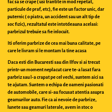
fac sa se crape ( usi trantite in mod repetat,
particule de praf, etc), fie este un factor unic, dar
puternic ( o piatra, un accident sau un alt tip de
soc fizic), rezultatul este intotdeauna acelasi:
parbrizul trebuie sa fie inlocuit.
Iti oferim parbrize de cea mai buna calitate, pe
care le livram si le montam la tine acasa
Daca esti din Bucuresti sau din Ilfov si ai trecut
printr-un moment neplacut care te-a lasat fara
parbriz sau l-a crapat pe cel vechi, suntem aici sa
te ajutam. Suntem o echipa de oameni pasionati
de automobile, care si-au focusat atentia asupra
geamurilor auto. Fie ca ai nevoie de parbrize,
lunete sau geamuri laterale, avem in stoc o