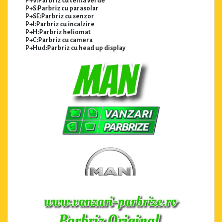
P+V:Parbriz cu tenta verde
P+S:Parbriz cu parasolar
P+SE:Parbriz cu senzor
P+I:Parbriz cu incalzire
P+H:Parbriz heliomat
P+C:Parbriz cu camera
P+Hud:Parbriz cu head up display