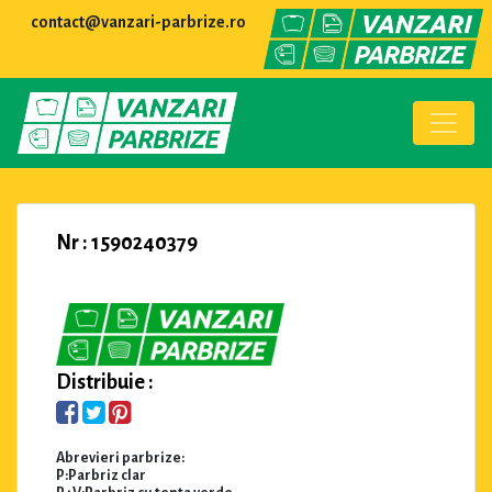
contact@vanzari-parbrize.ro
Nr : 1590240379
Distribuie :
Abrevieri parbrize:
P:Parbriz clar