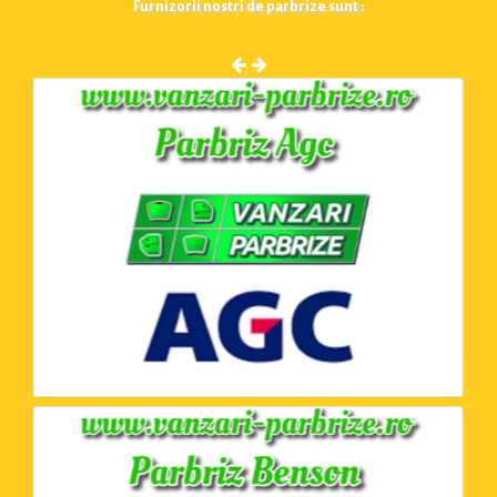
Furnizorii nostri de parbrize sunt :