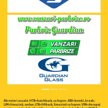
Abrevieri uzuale: HTB=hatchback, cu hayon ; KBI=kombi, break ;
LIM=limuzină, sedan; LTB=liftback, limuzină cu hayon; VIN=decupaj