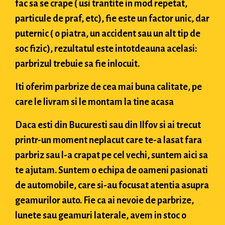
fac sa se crape ( usi trantite in mod repetat,
particule de praf, etc), fie este un factor unic, dar
puternic ( o piatra, un accident sau un alt tip de
soc fizic), rezultatul este intotdeauna acelasi:
parbrizul trebuie sa fie inlocuit.
Iti oferim parbrize de cea mai buna calitate, pe
care le livram si le montam la tine acasa
Daca esti din Bucuresti sau din Ilfov si ai trecut
printr-un moment neplacut care te-a lasat fara
parbriz sau l-a crapat pe cel vechi, suntem aici sa
te ajutam. Suntem o echipa de oameni pasionati
de automobile, care si-au focusat atentia asupra
geamurilor auto. Fie ca ai nevoie de parbrize,
lunete sau geamuri laterale, avem in stoc o