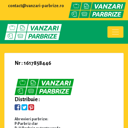
contact@vanzari-parbrize.ro
Nr : 1617858446
Distribuie :
Abrevieri parbrize:
P:Parbriz clar