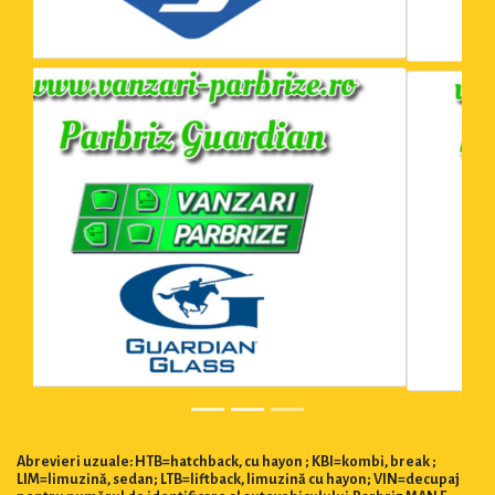
Abrevieri uzuale: HTB=hatchback, cu hayon ; KBI=kombi, break ;
LIM=limuzină, sedan; LTB=liftback, limuzină cu hayon; VIN=decupaj