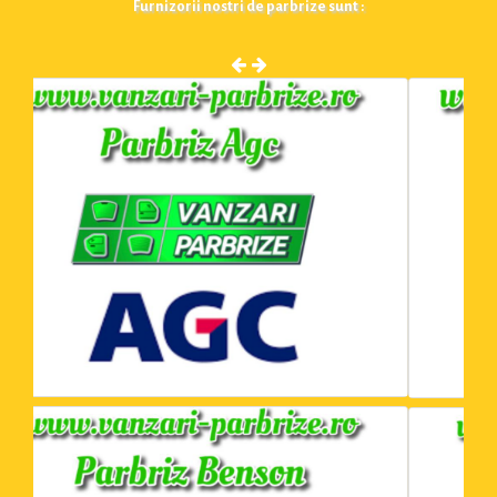
Furnizorii nostri de parbrize sunt :