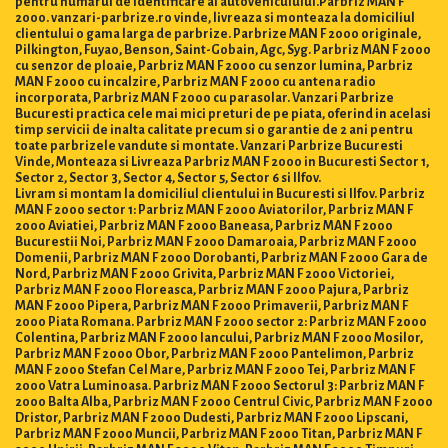
pentru numărul de identificare al autovehiculului.Parbriz MAN F
2000. vanzari-parbrize.ro vinde, livreaza si monteaza la domiciliul
clientului o gama larga de parbrize. Parbrize MAN F 2000 originale,
Pilkington, Fuyao, Benson, Saint-Gobain, Agc, Syg. Parbriz MAN F 2000
cu senzor de ploaie, Parbriz MAN F 2000 cu senzor lumina, Parbriz
MAN F 2000 cu incalzire, Parbriz MAN F 2000 cu antena radio
incorporata, Parbriz MAN F 2000 cu parasolar. Vanzari Parbrize
Bucuresti practica cele mai mici preturi de pe piata, oferind in acelasi
timp servicii de inalta calitate precum si o garantie de 2 ani pentru
toate parbrizele vandute si montate. Vanzari Parbrize Bucuresti
Vinde, Monteaza si Livreaza Parbriz MAN F 2000 in Bucuresti Sector 1,
Sector 2, Sector 3, Sector 4, Sector 5, Sector 6 si Ilfov.
Livram si montam la domiciliul clientului in Bucuresti si Ilfov. Parbriz
MAN F 2000 sector 1: Parbriz MAN F 2000 Aviatorilor, Parbriz MAN F
2000 Aviatiei, Parbriz MAN F 2000 Baneasa, Parbriz MAN F 2000
Bucurestii Noi, Parbriz MAN F 2000 Damaroaia, Parbriz MAN F 2000
Domenii, Parbriz MAN F 2000 Dorobanti, Parbriz MAN F 2000 Gara de
Nord, Parbriz MAN F 2000 Grivita, Parbriz MAN F 2000 Victoriei,
Parbriz MAN F 2000 Floreasca, Parbriz MAN F 2000 Pajura, Parbriz
MAN F 2000 Pipera, Parbriz MAN F 2000 Primaverii, Parbriz MAN F
2000 Piata Romana. Parbriz MAN F 2000 sector 2: Parbriz MAN F 2000
Colentina, Parbriz MAN F 2000 Iancului, Parbriz MAN F 2000 Mosilor,
Parbriz MAN F 2000 Obor, Parbriz MAN F 2000 Pantelimon, Parbriz
MAN F 2000 Stefan Cel Mare, Parbriz MAN F 2000 Tei, Parbriz MAN F
2000 Vatra Luminoasa. Parbriz MAN F 2000 Sectorul 3: Parbriz MAN F
2000 Balta Alba, Parbriz MAN F 2000 Centrul Civic, Parbriz MAN F 2000
Dristor, Parbriz MAN F 2000 Dudesti, Parbriz MAN F 2000 Lipscani,
Parbriz MAN F 2000 Muncii, Parbriz MAN F 2000 Titan, Parbriz MAN F