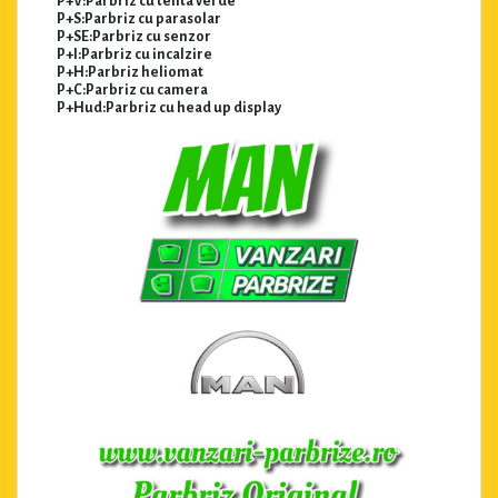
P+V:Parbriz cu tenta verde
P+S:Parbriz cu parasolar
P+SE:Parbriz cu senzor
P+I:Parbriz cu incalzire
P+H:Parbriz heliomat
P+C:Parbriz cu camera
P+Hud:Parbriz cu head up display