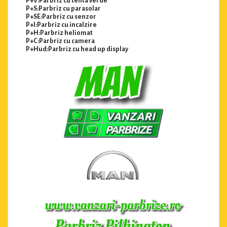
P+V:Parbriz cu tenta verde
P+S:Parbriz cu parasolar
P+SE:Parbriz cu senzor
P+I:Parbriz cu incalzire
P+H:Parbriz heliomat
P+C:Parbriz cu camera
P+Hud:Parbriz cu head up display