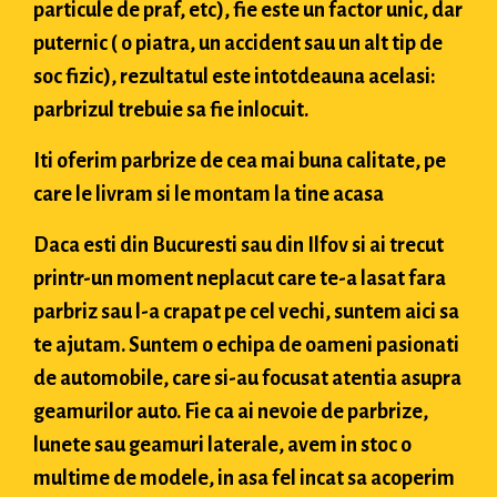
particule de praf, etc), fie este un factor unic, dar
puternic ( o piatra, un accident sau un alt tip de
soc fizic), rezultatul este intotdeauna acelasi:
parbrizul trebuie sa fie inlocuit.
Iti oferim parbrize de cea mai buna calitate, pe
care le livram si le montam la tine acasa
Daca esti din Bucuresti sau din Ilfov si ai trecut
printr-un moment neplacut care te-a lasat fara
parbriz sau l-a crapat pe cel vechi, suntem aici sa
te ajutam. Suntem o echipa de oameni pasionati
de automobile, care si-au focusat atentia asupra
geamurilor auto. Fie ca ai nevoie de parbrize,
lunete sau geamuri laterale, avem in stoc o
multime de modele, in asa fel incat sa acoperim