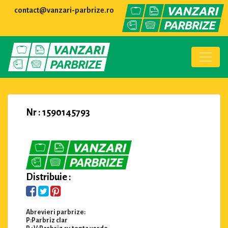
contact@vanzari-parbrize.ro
Nr : 1590145793
Distribuie :
Abrevieri parbrize:
P:Parbriz clar