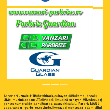
Abrevieri uzuale: HTB=hatchback, cu hayon ; KBI=kombi, break ;
LIM=limuzină, sedan; LTB=liftback, limuzină cu hayon; VIN=decupaj
pentru numărul de identificare al autovehiculului.Parbriz MAN L
2000. vanzari-parbrize.ro vinde, livreaza si monteaza la domiciliul