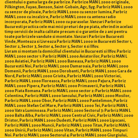
clientului o gama larga de parbrize. Parbrize MAN L 2000 originale,
Pilkington, Fuyao, Benson, Saint-Gobain, Agc, Syg. Parbriz MAN L 2000
cu senzor de ploaie, Parbriz MAN L 2000 cu senzor lumina, Parbriz
MAN L 2000 cu incalzire, Parbriz MAN L 2000 cu antena radio
incorporata, Parbriz MAN L 2000 cu parasolar. Vanzari Parbrize
Bucuresti practica cele mai mici preturi de pe piata, oferind in acelasi
timp servicii de inalta calitate precum si o garantie de 2 ani pentru
toate parbrizele vandute si montate. Vanzari Parbrize Bucuresti
Vinde, Monteaza si Livreaza Parbriz MAN L 2000 in Bucuresti Sector 1,
Sector 2, Sector 3, Sector 4, Sector 5, Sector 6 si Ilfov.
Livram si montam la domiciliul clientului in Bucuresti si Ilfov. Parbriz
MAN L 2000 sector 1: Parbriz MAN L 2000 Aviatorilor, Parbriz MAN L
2000 Aviatiei, Parbriz MAN L 2000 Baneasa, Parbriz MAN L 2000
Bucurestii Noi, Parbriz MAN L 2000 Damaroaia, Parbriz MAN L 2000
Domenii, Parbriz MAN L 2000 Dorobanti, Parbriz MAN L 2000 Gara de
Nord, Parbriz MAN L 2000 Grivita, Parbriz MAN L 2000 Victoriei,
Parbriz MAN L 2000 Floreasca, Parbriz MAN L 2000 Pajura, Parbriz
MAN L 2000 Pipera, Parbriz MAN L 2000 Primaverii, Parbriz MAN L
2000 Piata Romana. Parbriz MAN L 2000 sector 2: Parbriz MAN L 2000
Colentina, Parbriz MAN L 2000 Iancului, Parbriz MAN L 2000 Mosilor,
Parbriz MAN L 2000 Obor, Parbriz MAN L 2000 Pantelimon, Parbriz
MAN L 2000 Stefan Cel Mare, Parbriz MAN L 2000 Tei, Parbriz MAN L
2000 Vatra Luminoasa. Parbriz MAN L 2000 Sectorul 3: Parbriz MAN L
2000 Balta Alba, Parbriz MAN L 2000 Centrul Civic, Parbriz MAN L 2000
Dristor, Parbriz MAN L 2000 Dudesti, Parbriz MAN L 2000 Lipscani,
Parbriz MAN L 2000 Muncii, Parbriz MAN L 2000 Titan, Parbriz MAN L
2000 Unirii, Parbriz MAN L 2000 Vitan, Parbriz MAN L 2000 Timpuri
Noi. Parbriz MAN L 2000 Sectorul 4: Parbriz MAN L 2000 Giurgiului,