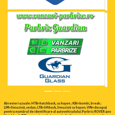
Abrevieri uzuale: HTB=hatchback, cu hayon ; KBI=kombi, break ;
LIM=limuzină, sedan; LTB=liftback, limuzină cu hayon; VIN=decupaj
pentru numărul de identificare al autovehiculului.Parbriz ROVER 400