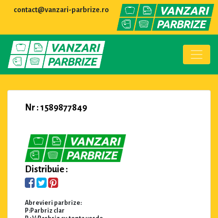
contact@vanzari-parbrize.ro
Nr : 1589877849
Distribuie :
Abrevieri parbrize:
P:Parbriz clar