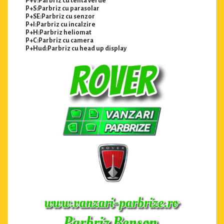
P+V:Parbriz cu tenta verde
P+S:Parbriz cu parasolar
P+SE:Parbriz cu senzor
P+I:Parbriz cu incalzire
P+H:Parbriz heliomat
P+C:Parbriz cu camera
P+Hud:Parbriz cu head up display