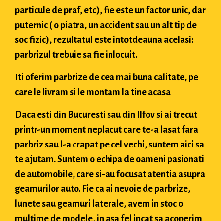
particule de praf, etc), fie este un factor unic, dar
puternic ( o piatra, un accident sau un alt tip de
soc fizic), rezultatul este intotdeauna acelasi:
parbrizul trebuie sa fie inlocuit.
Iti oferim parbrize de cea mai buna calitate, pe
care le livram si le montam la tine acasa
Daca esti din Bucuresti sau din Ilfov si ai trecut
printr-un moment neplacut care te-a lasat fara
parbriz sau l-a crapat pe cel vechi, suntem aici sa
te ajutam. Suntem o echipa de oameni pasionati
de automobile, care si-au focusat atentia asupra
geamurilor auto. Fie ca ai nevoie de parbrize,
lunete sau geamuri laterale, avem in stoc o
multime de modele, in asa fel incat sa acoperim