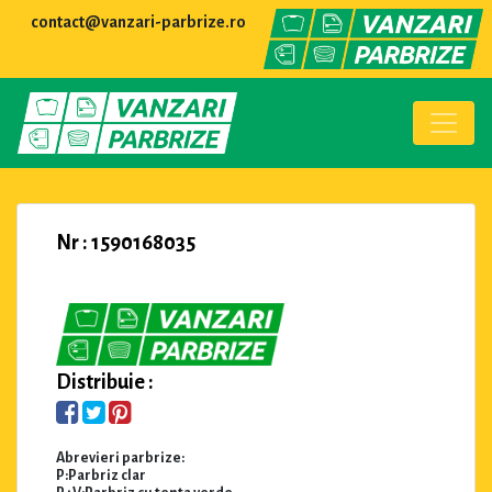
contact@vanzari-parbrize.ro
Nr : 1590168035
Distribuie :
Abrevieri parbrize:
P:Parbriz clar