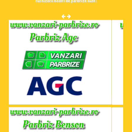
Furnizorii nostri de parbrize sunt :