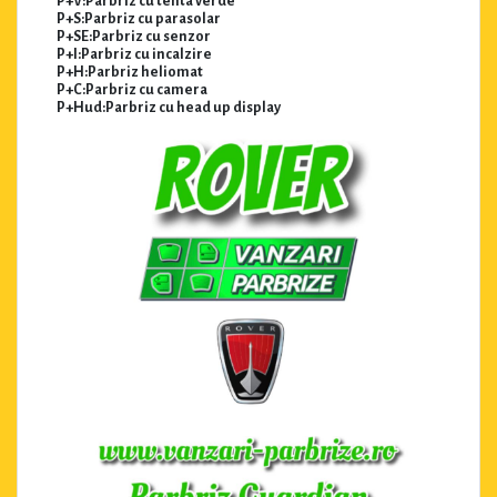
P+V:Parbriz cu tenta verde
P+S:Parbriz cu parasolar
P+SE:Parbriz cu senzor
P+I:Parbriz cu incalzire
P+H:Parbriz heliomat
P+C:Parbriz cu camera
P+Hud:Parbriz cu head up display