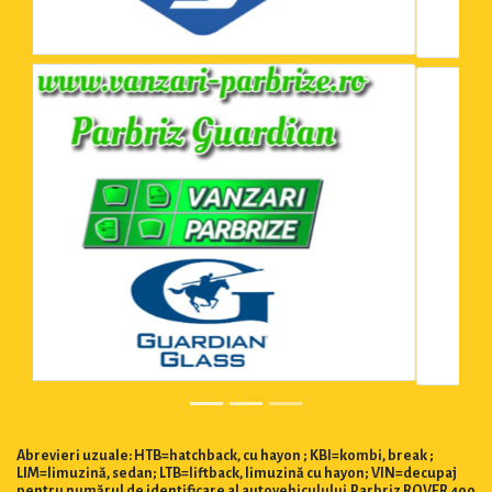
Abrevieri uzuale: HTB=hatchback, cu hayon ; KBI=kombi, break ;
LIM=limuzină, sedan; LTB=liftback, limuzină cu hayon; VIN=decupaj
pentru numărul de identificare al autovehiculului.Parbriz ROVER 400