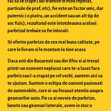
fac sa se crape ( usi trantite in mod repetat,
particule de praf, etc), fie este un factor unic, dar
puternic ( o piatra, un accident sau un alt tip de
soc fizic), rezultatul este intotdeauna acelasi:
parbrizul trebuie sa fie inlocuit.
Iti oferim parbrize de cea mai buna calitate, pe
care le livram si le montam la tine acasa
Daca esti din Bucuresti sau din Ilfov si ai trecut
printr-un moment neplacut care te-a lasat fara
parbriz sau l-a crapat pe cel vechi, suntem aici sa
te ajutam. Suntem o echipa de oameni pasionati
de automobile, care si-au focusat atentia asupra
geamurilor auto. Fie ca ai nevoie de parbrize,
lunete sau geamuri laterale, avem in stoc o