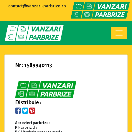
contact@vanzari-parbrize.ro
Nr : 1589940113
Distribuie :
Abrevieri parbrize:
P:Parbriz clar