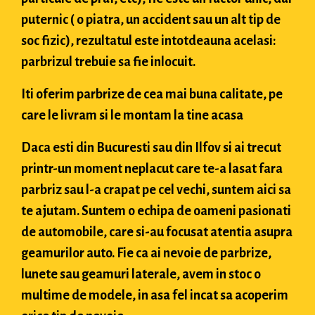
puternic ( o piatra, un accident sau un alt tip de
soc fizic), rezultatul este intotdeauna acelasi:
parbrizul trebuie sa fie inlocuit.
Iti oferim parbrize de cea mai buna calitate, pe
care le livram si le montam la tine acasa
Daca esti din Bucuresti sau din Ilfov si ai trecut
printr-un moment neplacut care te-a lasat fara
parbriz sau l-a crapat pe cel vechi, suntem aici sa
te ajutam. Suntem o echipa de oameni pasionati
de automobile, care si-au focusat atentia asupra
geamurilor auto. Fie ca ai nevoie de parbrize,
lunete sau geamuri laterale, avem in stoc o
multime de modele, in asa fel incat sa acoperim