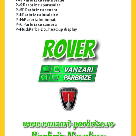
P+V:Parbriz cu tenta verde
P+S:Parbriz cu parasolar
P+SE:Parbriz cu senzor
P+I:Parbriz cu incalzire
P+H:Parbriz heliomat
P+C:Parbriz cu camera
P+Hud:Parbriz cu head up display