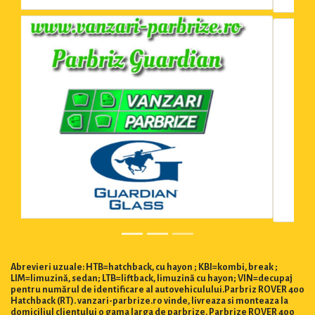
Abrevieri uzuale: HTB=hatchback, cu hayon ; KBI=kombi, break ;
LIM=limuzină, sedan; LTB=liftback, limuzină cu hayon; VIN=decupaj
pentru numărul de identificare al autovehiculului.Parbriz ROVER 400
Hatchback (RT). vanzari-parbrize.ro vinde, livreaza si monteaza la
domiciliul clientului o gama larga de parbrize. Parbrize ROVER 400