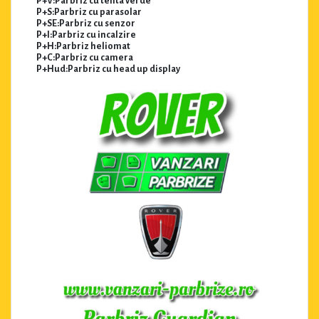
P+V:Parbriz cu tenta verde
P+S:Parbriz cu parasolar
P+SE:Parbriz cu senzor
P+I:Parbriz cu incalzire
P+H:Parbriz heliomat
P+C:Parbriz cu camera
P+Hud:Parbriz cu head up display