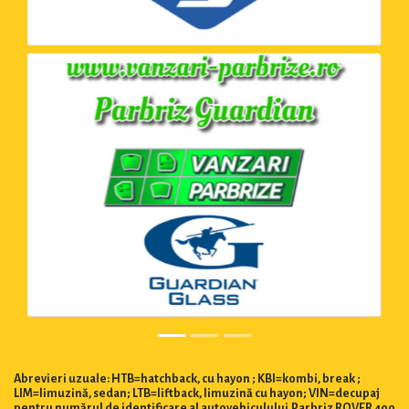
Abrevieri uzuale: HTB=hatchback, cu hayon ; KBI=kombi, break ;
LIM=limuzină, sedan; LTB=liftback, limuzină cu hayon; VIN=decupaj
pentru numărul de identificare al autovehiculului.Parbriz ROVER 400