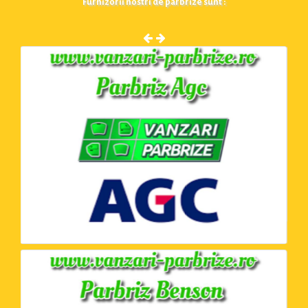
Furnizorii nostri de parbrize sunt :