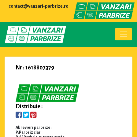
contact@vanzari-parbrize.ro
Nr : 1618807379
Distribuie :
Abrevieri parbrize:
P:Parbriz clar