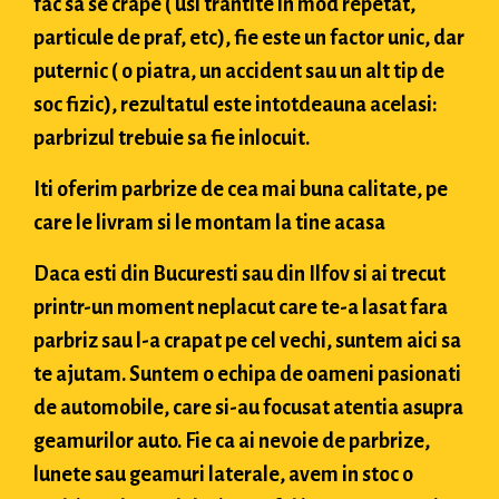
fac sa se crape ( usi trantite in mod repetat,
particule de praf, etc), fie este un factor unic, dar
puternic ( o piatra, un accident sau un alt tip de
soc fizic), rezultatul este intotdeauna acelasi:
parbrizul trebuie sa fie inlocuit.
Iti oferim parbrize de cea mai buna calitate, pe
care le livram si le montam la tine acasa
Daca esti din Bucuresti sau din Ilfov si ai trecut
printr-un moment neplacut care te-a lasat fara
parbriz sau l-a crapat pe cel vechi, suntem aici sa
te ajutam. Suntem o echipa de oameni pasionati
de automobile, care si-au focusat atentia asupra
geamurilor auto. Fie ca ai nevoie de parbrize,
lunete sau geamuri laterale, avem in stoc o