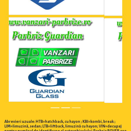
Abrevieri uzuale: HTB=hatchback, cu hayon ; KBI=kombi, break ;
LIM=limuzină, sedan; LTB=liftback, limuzină cu hayon; VIN=decupaj