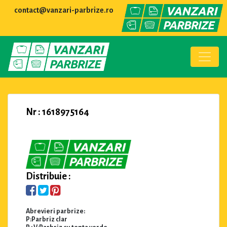
contact@vanzari-parbrize.ro
Nr : 1618975164
Distribuie :
Abrevieri parbrize:
P:Parbriz clar