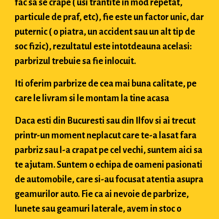
fac sa se crape ( usi trantite in mod repetat,
particule de praf, etc), fie este un factor unic, dar
puternic ( o piatra, un accident sau un alt tip de
soc fizic), rezultatul este intotdeauna acelasi:
parbrizul trebuie sa fie inlocuit.
Iti oferim parbrize de cea mai buna calitate, pe
care le livram si le montam la tine acasa
Daca esti din Bucuresti sau din Ilfov si ai trecut
printr-un moment neplacut care te-a lasat fara
parbriz sau l-a crapat pe cel vechi, suntem aici sa
te ajutam. Suntem o echipa de oameni pasionati
de automobile, care si-au focusat atentia asupra
geamurilor auto. Fie ca ai nevoie de parbrize,
lunete sau geamuri laterale, avem in stoc o