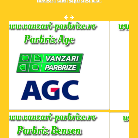
Furnizorii nostri de parbrize sunt :