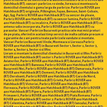
pentru numărul de identificare al autovehiculului.Parbriz ROVER 400
Hatchback (RT). vanzari-parbrize.ro vinde, livreaza si monteaza la
domiciliul clientului o gama larga de parbrize. Parbrize ROVER 400
Hatchback (RT) originale, Pilkington, Fuyao, Benson, Saint-Gobain,
Agc, Syg. Parbriz ROVER 400 Hatchback (RT) cu senzor de ploaie,
Parbriz ROVER 400 Hatchback (RT) cu senzor lumina, Parbriz ROVER
400 Hatchback (RT) cu incalzire, Parbriz ROVER 400 Hatchback (RT) cu
antena radio incorporata, Parbriz ROVER 400 Hatchback (RT) cu
parasolar. Vanzari Parbrize Bucuresti practica cele mai mici preturi
de pe piata, oferind in acelasi timp servicii de inalta calitate precum si
o garantie de 2 ani pentru toate parbrizele vandute si montate.
Vanzari Parbrize Bucuresti Vinde, Monteaza si Livreaza Parbriz
ROVER 400 Hatchback (RT) in Bucuresti Sector 1, Sector 2, Sector 3,
Sector 4, Sector 5, Sector 6 si Ilfov.
Livram si montam la domiciliul clientului in Bucuresti si Ilfov. Parbriz
ROVER 400 Hatchback (RT) sector 1: Parbriz ROVER 400 Hatchback (RT)
Aviatorilor, Parbriz ROVER 400 Hatchback (RT) Aviatiei, Parbriz ROVER
400 Hatchback (RT) Baneasa, Parbriz ROVER 400 Hatchback (RT)
Bucurestii Noi, Parbriz ROVER 400 Hatchback (RT) Damaroaia, Parbriz
ROVER 400 Hatchback (RT) Domenii, Parbriz ROVER 400 Hatchback
(RT) Dorobanti, Parbriz ROVER 400 Hatchback (RT) Gara de Nord,
Parbriz ROVER 400 Hatchback (RT) Grivita, Parbriz ROVER 400
Hatchback (RT) Victoriei, Parbriz ROVER 400 Hatchback (RT)
Floreasca, Parbriz ROVER 400 Hatchback (RT) Pajura, Parbriz ROVER
400 Hatchback (RT) Pipera, Parbriz ROVER 400 Hatchback (RT)
Primaverii, Parbriz ROVER 400 Hatchback (RT) Piata Romana. Parbriz
ROVER 400 Hatchback (RT) sector 2: Parbriz ROVER 400 Hatchback
(RT) Colentina, Parbriz ROVER 400 Hatchback (RT) Iancului, Parbriz