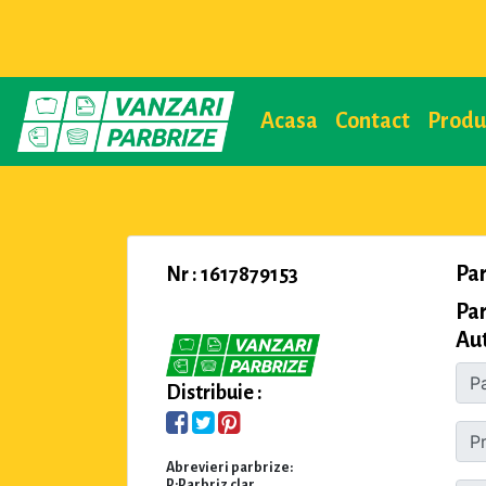
Acasa
Contact
Prod
Pa
Nr : 1617879153
Par
Aut
Distribuie :
Abrevieri parbrize:
P:Parbriz clar