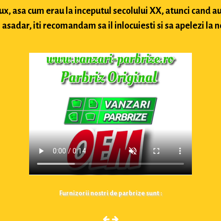
lux, asa cum erau la inceputul secolului XX, atunci cand
sadar, iti recomandam sa il inlocuiesti si sa apelezi la n
Furnizorii nostri de parbrize sunt :