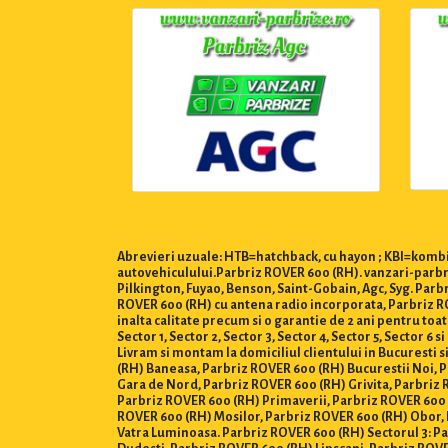
Abrevieri uzuale: HTB=hatchback, cu hayon ; KBI=kombi,
autovehiculului.Parbriz ROVER 600 (RH). vanzari-parbri
Pilkington, Fuyao, Benson, Saint-Gobain, Agc, Syg. Par
ROVER 600 (RH) cu antena radio incorporata, Parbriz ROV
inalta calitate precum si o garantie de 2 ani pentru to
Sector 1, Sector 2, Sector 3, Sector 4, Sector 5, Sector 6 si 
Livram si montam la domiciliul clientului in Bucuresti s
(RH) Baneasa, Parbriz ROVER 600 (RH) Bucurestii Noi,
Gara de Nord, Parbriz ROVER 600 (RH) Grivita, Parbriz 
Parbriz ROVER 600 (RH) Primaverii, Parbriz ROVER 600 
ROVER 600 (RH) Mosilor, Parbriz ROVER 600 (RH) Obor, 
Vatra Luminoasa. Parbriz ROVER 600 (RH) Sectorul 3: Pa