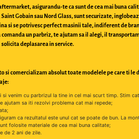
si aftermarket, asigurandu-te ca sunt de cea mai buna cali
Saint Gobain sau Nord Glass, sunt securizate, inglobeaz
na si se potrivesc perfect masinii tale, indiferent de bran
comanda un parbriz, te ajutam sa il alegi, il transportam
 solicita deplasarea in service.
o si comercializam absolut toate modelele pe care ti le d
aje:
si venim cu parbrizul la tine in cel mai scurt timp. Stim cat
 te ajutam sa iti rezolvi problema cat mai repede;
ata;
iguram ca rezultatul este unul cat se poate de bun. La mont
unt folosite materiale de cea mai buna calitate;
 de 2 ani de zile.