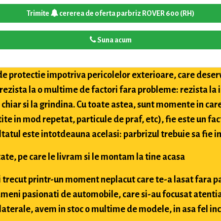
Trimite
cererea de oferta parbriz ROVER 600 (RH)
Suna acum
de protectie impotriva pericolelor exterioare, care deser
 rezista la o multime de factori fara probleme: rezista la
i chiar si la grindina. Cu toate astea, sunt momente in car
tite in mod repetat, particule de praf, etc), fie este un fac
ultatul este intotdeauna acelasi: parbrizul trebuie sa fie in
ate, pe care le livram si le montam la tine acasa
ai trecut printr-un moment neplacut care te-a lasat fara p
meni pasionati de automobile, care si-au focusat atentia
aterale, avem in stoc o multime de modele, in asa fel inc