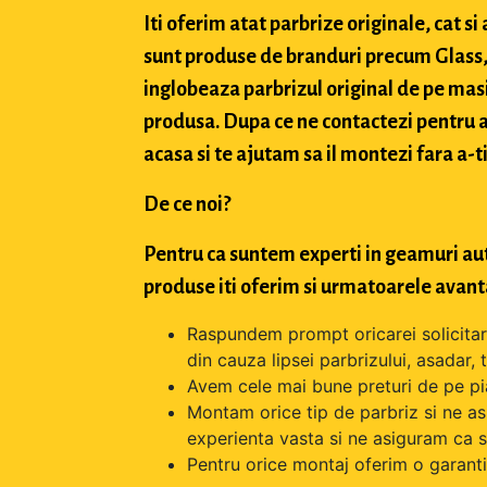
Iti oferim atat parbrize originale, cat 
sunt produse de branduri precum Glass, 
inglobeaza parbrizul original de pe masi
produsa. Dupa ce ne contactezi pentru a 
acasa si te ajutam sa il montezi fara a-ti
De ce noi?
Pentru ca suntem experti in geamuri aut
produse iti oferim si urmatoarele avant
Raspundem prompt oricarei solicitari 
din cauza lipsei parbrizului, asadar,
Avem cele mai bune preturi de pe pi
Montam orice tip de parbriz si ne as
experienta vasta si ne asiguram ca s
Pentru orice montaj oferim o garantie