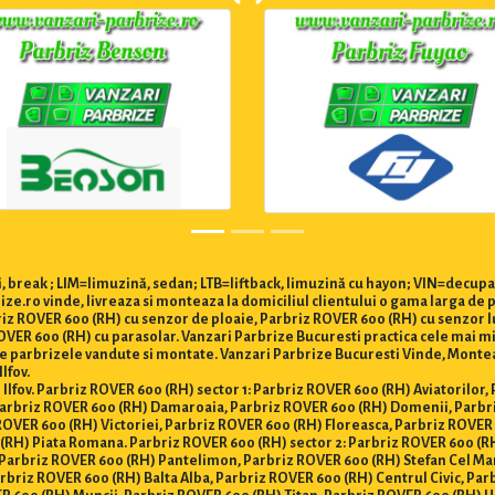
 break ; LIM=limuzină, sedan; LTB=liftback, limuzină cu hayon; VIN=decupa
ze.ro vinde, livreaza si monteaza la domiciliul clientului o gama larga de 
briz ROVER 600 (RH) cu senzor de ploaie, Parbriz ROVER 600 (RH) cu senzor l
ER 600 (RH) cu parasolar. Vanzari Parbrize Bucuresti practica cele mai mici 
ate parbrizele vandute si montate. Vanzari Parbrize Bucuresti Vinde, Monte
Ilfov.
i Ilfov. Parbriz ROVER 600 (RH) sector 1: Parbriz ROVER 600 (RH) Aviatorilor
 Parbriz ROVER 600 (RH) Damaroaia, Parbriz ROVER 600 (RH) Domenii, Parbr
ROVER 600 (RH) Victoriei, Parbriz ROVER 600 (RH) Floreasca, Parbriz ROVER
(RH) Piata Romana. Parbriz ROVER 600 (RH) sector 2: Parbriz ROVER 600 (RH
Parbriz ROVER 600 (RH) Pantelimon, Parbriz ROVER 600 (RH) Stefan Cel Mar
rbriz ROVER 600 (RH) Balta Alba, Parbriz ROVER 600 (RH) Centrul Civic, Par