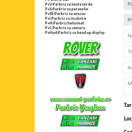
P+V:Parbriz cu tenta verde
P+S:Parbriz cu parasolar
P+SE:Parbriz cu senzor
P+I:Parbriz cu incalzire
P+H:Parbriz heliomat
P+C:Parbriz cu camera
P+Hud:Parbriz cu head up display
Tar
Loc