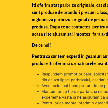
Iti oferim atat parbrize originale, cat 
sunt produse de branduri precum Glass, 
inglobeaza parbrizul original de pe masi
produsa. Dupa ce ne contactezi pentru a 
acasa si te ajutam sa il montezi fara a-ti
De ce noi?
Pentru ca suntem experti in geamuri aut
produse iti oferim si urmatoarele avant
Raspundem prompt oricarei solicitari 
din cauza lipsei parbrizului, asadar,
Avem cele mai bune preturi de pe pi
Montam orice tip de parbriz si ne as
experienta vasta si ne asiguram ca s
Pentru orice montaj oferim o garantie