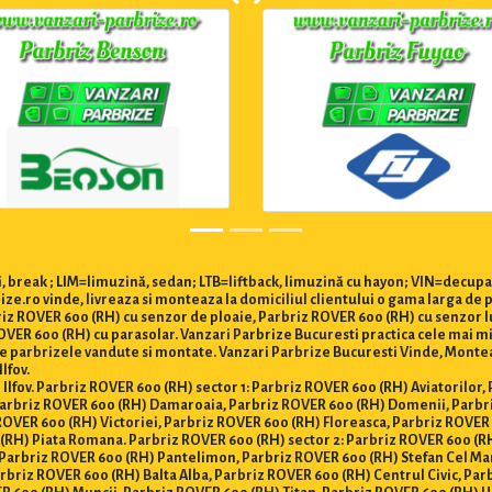
 break ; LIM=limuzină, sedan; LTB=liftback, limuzină cu hayon; VIN=decupa
ze.ro vinde, livreaza si monteaza la domiciliul clientului o gama larga de 
briz ROVER 600 (RH) cu senzor de ploaie, Parbriz ROVER 600 (RH) cu senzor l
ER 600 (RH) cu parasolar. Vanzari Parbrize Bucuresti practica cele mai mici 
ate parbrizele vandute si montate. Vanzari Parbrize Bucuresti Vinde, Monte
Ilfov.
i Ilfov. Parbriz ROVER 600 (RH) sector 1: Parbriz ROVER 600 (RH) Aviatorilor
 Parbriz ROVER 600 (RH) Damaroaia, Parbriz ROVER 600 (RH) Domenii, Parbr
ROVER 600 (RH) Victoriei, Parbriz ROVER 600 (RH) Floreasca, Parbriz ROVER
(RH) Piata Romana. Parbriz ROVER 600 (RH) sector 2: Parbriz ROVER 600 (RH
Parbriz ROVER 600 (RH) Pantelimon, Parbriz ROVER 600 (RH) Stefan Cel Mar
rbriz ROVER 600 (RH) Balta Alba, Parbriz ROVER 600 (RH) Centrul Civic, Par