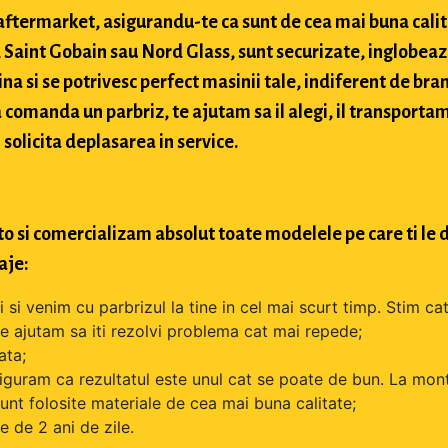
si aftermarket, asigurandu-te ca sunt de cea mai buna cali
Saint Gobain sau Nord Glass, sunt securizate, inglobeaz
na si se potrivesc perfect masinii tale, indiferent de bran
comanda un parbriz, te ajutam sa il alegi, il transportam
 solicita deplasarea in service.
o si comercializam absolut toate modelele pe care ti le d
aje:
si venim cu parbrizul la tine in cel mai scurt timp. Stim cat
 te ajutam sa iti rezolvi problema cat mai repede;
ata;
iguram ca rezultatul este unul cat se poate de bun. La mont
unt folosite materiale de cea mai buna calitate;
 de 2 ani de zile.