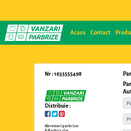
Acasa
Contact
Prod
Pa
Nr : 1635555498
Par
Aut
Distribuie :
Abrevieri parbrize:
P:Parbriz clar