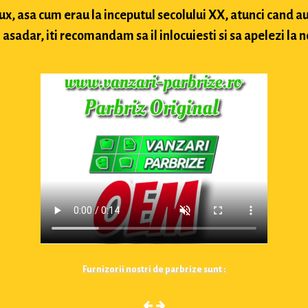
lux, asa cum erau la inceputul secolului XX, atunci cand
sadar, iti recomandam sa il inlocuiesti si sa apelezi la n
Furnizorii nostri de parbrize sunt :