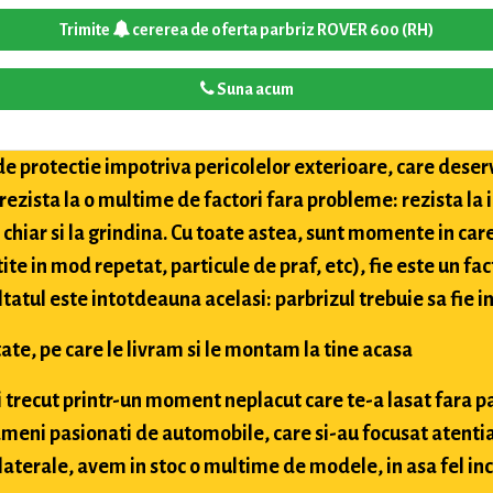
Trimite
cererea de oferta parbriz ROVER 600 (RH)
Suna acum
de protectie impotriva pericolelor exterioare, care deser
 rezista la o multime de factori fara probleme: rezista la
i chiar si la grindina. Cu toate astea, sunt momente in car
tite in mod repetat, particule de praf, etc), fie este un fac
ultatul este intotdeauna acelasi: parbrizul trebuie sa fie in
ate, pe care le livram si le montam la tine acasa
ai trecut printr-un moment neplacut care te-a lasat fara p
meni pasionati de automobile, care si-au focusat atentia
aterale, avem in stoc o multime de modele, in asa fel inc