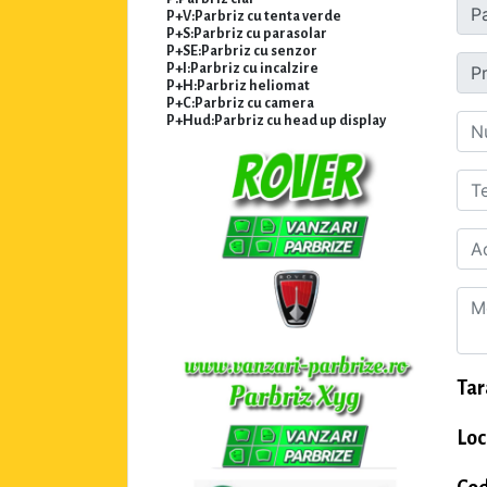
P+V:Parbriz cu tenta verde
P+S:Parbriz cu parasolar
P+SE:Parbriz cu senzor
P+I:Parbriz cu incalzire
P+H:Parbriz heliomat
P+C:Parbriz cu camera
P+Hud:Parbriz cu head up display
Tar
Loc