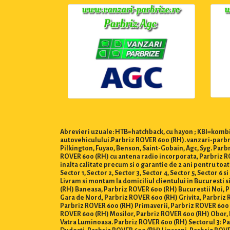
Abrevieri uzuale: HTB=hatchback, cu hayon ; KBI=kombi,
autovehiculului.Parbriz ROVER 600 (RH). vanzari-parbri
Pilkington, Fuyao, Benson, Saint-Gobain, Agc, Syg. Par
ROVER 600 (RH) cu antena radio incorporata, Parbriz ROV
inalta calitate precum si o garantie de 2 ani pentru to
Sector 1, Sector 2, Sector 3, Sector 4, Sector 5, Sector 6 si 
Livram si montam la domiciliul clientului in Bucuresti s
(RH) Baneasa, Parbriz ROVER 600 (RH) Bucurestii Noi,
Gara de Nord, Parbriz ROVER 600 (RH) Grivita, Parbriz 
Parbriz ROVER 600 (RH) Primaverii, Parbriz ROVER 600 
ROVER 600 (RH) Mosilor, Parbriz ROVER 600 (RH) Obor, 
Vatra Luminoasa. Parbriz ROVER 600 (RH) Sectorul 3: Pa