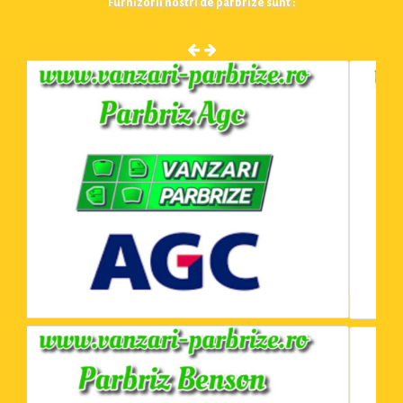
Furnizorii nostri de parbrize sunt :