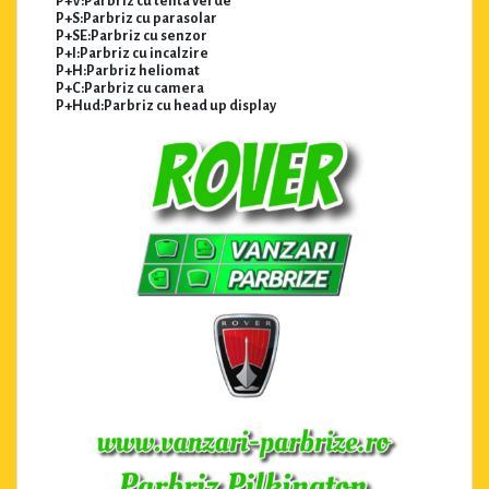
P+V:Parbriz cu tenta verde
P+S:Parbriz cu parasolar
P+SE:Parbriz cu senzor
P+I:Parbriz cu incalzire
P+H:Parbriz heliomat
P+C:Parbriz cu camera
P+Hud:Parbriz cu head up display