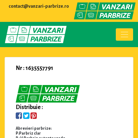
contact@vanzari-parbrize.ro
Nr : 1635557791
Distribuie :
Abrevieri parbrize:
P:Parbriz clar