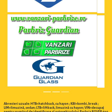
Abrevieri uzuale: HTB=hatchback, cu hayon ; KBI=kombi, break ;
LIM=limuzină, sedan; LTB=liftback, limuzină cu hayon; VIN=decupaj
pentru numărul de identificare al autovehiculului.Parbriz ROVER 600