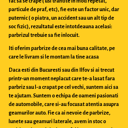
fac sa se crape ( usi trantite in mod repetat,
particule de praf, etc), fie este un factor unic, dar
puternic ( o piatra, un accident sau un alt tip de
soc fizic), rezultatul este intotdeauna acelasi:
parbrizul trebuie sa fie inlocuit.
Iti oferim parbrize de cea mai buna calitate, pe
care le livram si le montam la tine acasa
Daca esti din Bucuresti sau din Ilfov si ai trecut
printr-un moment neplacut care te-a lasat fara
parbriz sau l-a crapat pe cel vechi, suntem aici sa
te ajutam. Suntem o echipa de oameni pasionati
de automobile, care si-au focusat atentia asupra
geamurilor auto. Fie ca ai nevoie de parbrize,
lunete sau geamuri laterale, avem in stoc o