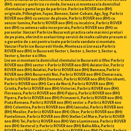
(RH). vanzari-parbrize.ro vinde, livreaza si monteaza la domiciliul
clientului o gama larga de parbrize. Parbrize ROVER 600 (RH)
originale, Pilkington, Fuyao, Benson, Saint-Gobain, Agc, Syg. Parbriz
ROVER 600 (RH) cu senzor de ploaie, Parbriz ROVER 600 (RH) cu
senzor lumina, Parbriz ROVER 600 (RH) cu incalzire, Parbriz ROVER
600 (RH) cu antena radio incorporata, Parbriz ROVER 600 (RH) cu
parasolar. Vanzari Parbrize Bucuresti practica cele mai mici preturi
de pe piata, oferind in acelasi timp servicii de inalta calitate precum si
o garantie de 2 ani pentru toate parbrizele vandute si montate.
Vanzari Parbrize Bucuresti Vinde, Monteaza si Livreaza Parbriz
ROVER 600 (RH) in Bucuresti Sector 1, Sector 2, Sector 3, Sector 4,
Sector 5, Sector 6 si Ilfov.
Livram si montam la domiciliul clientului in Bucuresti si Ilfov. Parbriz
ROVER 600 (RH) sector 1: Parbriz ROVER 600 (RH) Aviatorilor, Parbriz
ROVER 600 (RH) Aviatiei, Parbriz ROVER 600 (RH) Baneasa, Parbriz
ROVER 600 (RH) Bucurestii Noi, Parbriz ROVER 600 (RH) Damaroaia,
Parbriz ROVER 600 (RH) Domenii, Parbriz ROVER 600 (RH) Dorobanti,
Parbriz ROVER 600 (RH) Gara de Nord, Parbriz ROVER 600 (RH)
Grivita, Parbriz ROVER 600 (RH) Victoriei, Parbriz ROVER 600 (RH)
Floreasca, Parbriz ROVER 600 (RH) Pajura, Parbriz ROVER 600 (RH)
Pipera, Parbriz ROVER 600 (RH) Primaverii, Parbriz ROVER 600 (RH)
Piata Romana. Parbriz ROVER 600 (RH) sector 2: Parbriz ROVER 600
(RH) Colentina, Parbriz ROVER 600 (RH) Iancului, Parbriz ROVER 600
(RH) Mosilor, Parbriz ROVER 600 (RH) Obor, Parbriz ROVER 600 (RH)
Pantelimon, Parbriz ROVER 600 (RH) Stefan Cel Mare, Parbriz ROVER
600 (RH) Tei, Parbriz ROVER 600 (RH) Vatra Luminoasa. Parbriz ROVER
600 (RH) Sectorul 3: Parbriz ROVER 600 (RH) Balta Alba, Parbriz
ROVER 600 (RH) Centrul Civic, Parbriz ROVER 600 (RH) Dristor, Parbriz