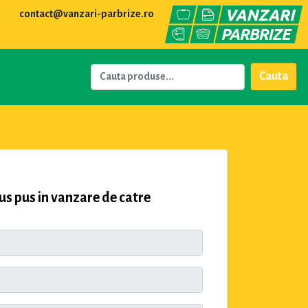
contact@vanzari-parbrize.ro
Cauta
s pus in vanzare de catre