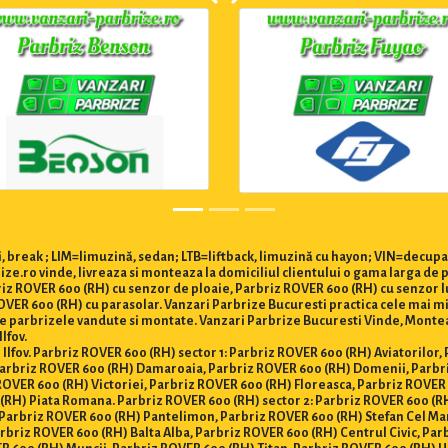
 break ; LIM=limuzină, sedan; LTB=liftback, limuzină cu hayon; VIN=decupa
ze.ro vinde, livreaza si monteaza la domiciliul clientului o gama larga de 
briz ROVER 600 (RH) cu senzor de ploaie, Parbriz ROVER 600 (RH) cu senzor l
ER 600 (RH) cu parasolar. Vanzari Parbrize Bucuresti practica cele mai mici 
ate parbrizele vandute si montate. Vanzari Parbrize Bucuresti Vinde, Monte
Ilfov.
i Ilfov. Parbriz ROVER 600 (RH) sector 1: Parbriz ROVER 600 (RH) Aviatorilor
 Parbriz ROVER 600 (RH) Damaroaia, Parbriz ROVER 600 (RH) Domenii, Parbr
ROVER 600 (RH) Victoriei, Parbriz ROVER 600 (RH) Floreasca, Parbriz ROVER
(RH) Piata Romana. Parbriz ROVER 600 (RH) sector 2: Parbriz ROVER 600 (RH
Parbriz ROVER 600 (RH) Pantelimon, Parbriz ROVER 600 (RH) Stefan Cel Mar
rbriz ROVER 600 (RH) Balta Alba, Parbriz ROVER 600 (RH) Centrul Civic, Par