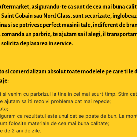
si aftermarket, asigurandu-te ca sunt de cea mai buna cali
Saint Gobain sau Nord Glass, sunt securizate, inglobeaz
na si se potrivesc perfect masinii tale, indiferent de bran
comanda un parbriz, te ajutam sa il alegi, il transportam
 solicita deplasarea in service.
o si comercializam absolut toate modelele pe care ti le d
aje:
si venim cu parbrizul la tine in cel mai scurt timp. Stim cat
 te ajutam sa iti rezolvi problema cat mai repede;
ata;
iguram ca rezultatul este unul cat se poate de bun. La mont
unt folosite materiale de cea mai buna calitate;
 de 2 ani de zile.