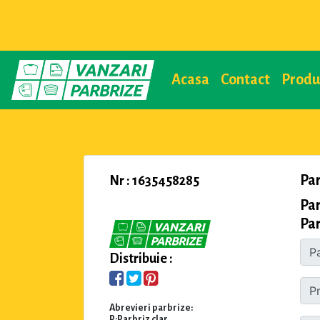
Acasa
Contact
Prod
Pa
Nr : 1635458285
Par
Par
Distribuie :
Abrevieri parbrize:
P:Parbriz clar