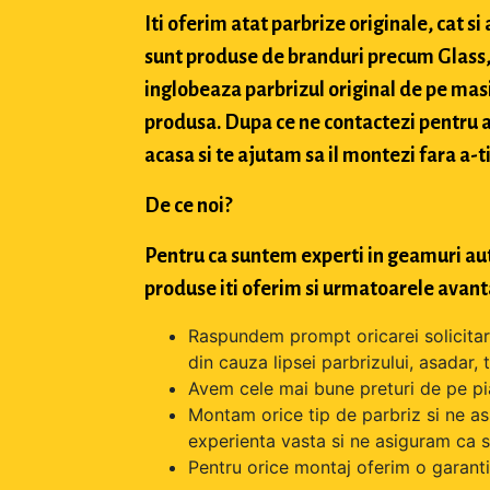
Iti oferim atat parbrize originale, cat 
sunt produse de branduri precum Glass, 
inglobeaza parbrizul original de pe masi
produsa. Dupa ce ne contactezi pentru a 
acasa si te ajutam sa il montezi fara a-ti
De ce noi?
Pentru ca suntem experti in geamuri aut
produse iti oferim si urmatoarele avant
Raspundem prompt oricarei solicitari 
din cauza lipsei parbrizului, asadar,
Avem cele mai bune preturi de pe pi
Montam orice tip de parbriz si ne as
experienta vasta si ne asiguram ca s
Pentru orice montaj oferim o garantie