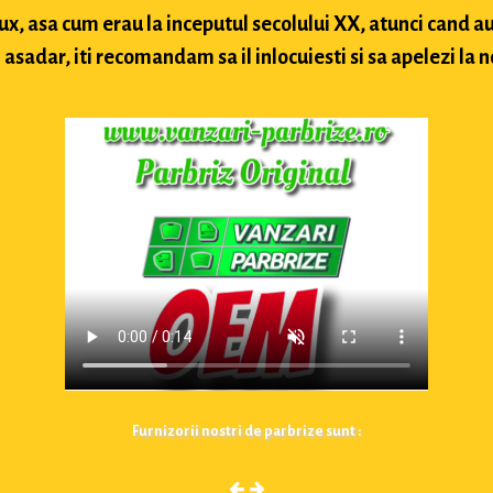
lux, asa cum erau la inceputul secolului XX, atunci cand
sadar, iti recomandam sa il inlocuiesti si sa apelezi la n
Furnizorii nostri de parbrize sunt :