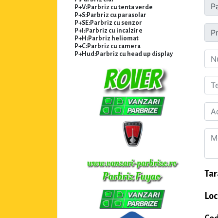
P+V:Parbriz cu tenta verde
P+S:Parbriz cu parasolar
P+SE:Parbriz cu senzor
P+I:Parbriz cu incalzire
P+H:Parbriz heliomat
P+C:Parbriz cu camera
P+Hud:Parbriz cu head up display
Tar
Loc