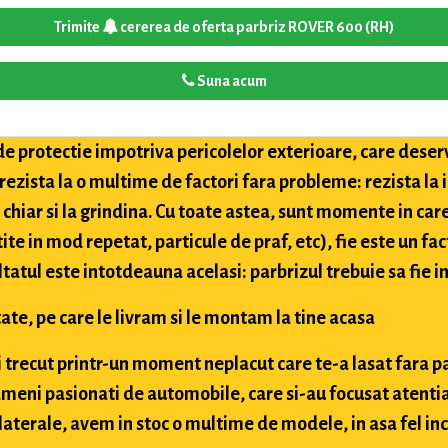
Trimite
cererea de oferta parbriz ROVER 600 (RH)
Suna acum
de protectie impotriva pericolelor exterioare, care deser
 rezista la o multime de factori fara probleme: rezista la
i chiar si la grindina. Cu toate astea, sunt momente in car
tite in mod repetat, particule de praf, etc), fie este un fac
ultatul este intotdeauna acelasi: parbrizul trebuie sa fie in
ate, pe care le livram si le montam la tine acasa
ai trecut printr-un moment neplacut care te-a lasat fara p
meni pasionati de automobile, care si-au focusat atentia
aterale, avem in stoc o multime de modele, in asa fel inc