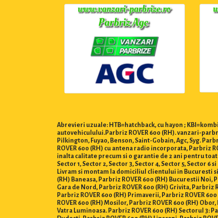
Abrevieri uzuale: HTB=hatchback, cu hayon ; KBI=kombi,
autovehiculului.Parbriz ROVER 600 (RH). vanzari-parbri
Pilkington, Fuyao, Benson, Saint-Gobain, Agc, Syg. Par
ROVER 600 (RH) cu antena radio incorporata, Parbriz ROV
inalta calitate precum si o garantie de 2 ani pentru to
Sector 1, Sector 2, Sector 3, Sector 4, Sector 5, Sector 6 si 
Livram si montam la domiciliul clientului in Bucuresti s
(RH) Baneasa, Parbriz ROVER 600 (RH) Bucurestii Noi,
Gara de Nord, Parbriz ROVER 600 (RH) Grivita, Parbriz 
Parbriz ROVER 600 (RH) Primaverii, Parbriz ROVER 600 
ROVER 600 (RH) Mosilor, Parbriz ROVER 600 (RH) Obor, 
Vatra Luminoasa. Parbriz ROVER 600 (RH) Sectorul 3: Pa