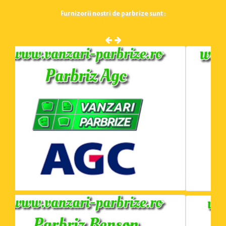
Furnizorii nostri de parbrize sunt :