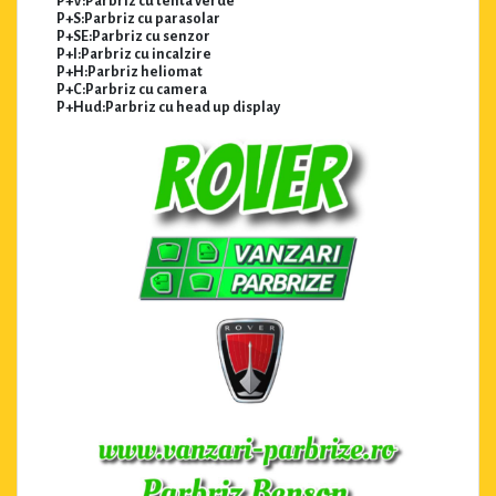
P+V:Parbriz cu tenta verde
P+S:Parbriz cu parasolar
P+SE:Parbriz cu senzor
P+I:Parbriz cu incalzire
P+H:Parbriz heliomat
P+C:Parbriz cu camera
P+Hud:Parbriz cu head up display