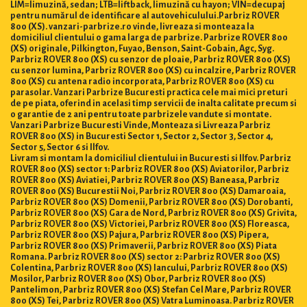
LIM=limuzină, sedan; LTB=liftback, limuzină cu hayon; VIN=decupaj
pentru numărul de identificare al autovehiculului.Parbriz ROVER
800 (XS). vanzari-parbrize.ro vinde, livreaza si monteaza la
domiciliul clientului o gama larga de parbrize. Parbrize ROVER 800
(XS) originale, Pilkington, Fuyao, Benson, Saint-Gobain, Agc, Syg.
Parbriz ROVER 800 (XS) cu senzor de ploaie, Parbriz ROVER 800 (XS)
cu senzor lumina, Parbriz ROVER 800 (XS) cu incalzire, Parbriz ROVER
800 (XS) cu antena radio incorporata, Parbriz ROVER 800 (XS) cu
parasolar. Vanzari Parbrize Bucuresti practica cele mai mici preturi
de pe piata, oferind in acelasi timp servicii de inalta calitate precum si
o garantie de 2 ani pentru toate parbrizele vandute si montate.
Vanzari Parbrize Bucuresti Vinde, Monteaza si Livreaza Parbriz
ROVER 800 (XS) in Bucuresti Sector 1, Sector 2, Sector 3, Sector 4,
Sector 5, Sector 6 si Ilfov.
Livram si montam la domiciliul clientului in Bucuresti si Ilfov. Parbriz
ROVER 800 (XS) sector 1: Parbriz ROVER 800 (XS) Aviatorilor, Parbriz
ROVER 800 (XS) Aviatiei, Parbriz ROVER 800 (XS) Baneasa, Parbriz
ROVER 800 (XS) Bucurestii Noi, Parbriz ROVER 800 (XS) Damaroaia,
Parbriz ROVER 800 (XS) Domenii, Parbriz ROVER 800 (XS) Dorobanti,
Parbriz ROVER 800 (XS) Gara de Nord, Parbriz ROVER 800 (XS) Grivita,
Parbriz ROVER 800 (XS) Victoriei, Parbriz ROVER 800 (XS) Floreasca,
Parbriz ROVER 800 (XS) Pajura, Parbriz ROVER 800 (XS) Pipera,
Parbriz ROVER 800 (XS) Primaverii, Parbriz ROVER 800 (XS) Piata
Romana. Parbriz ROVER 800 (XS) sector 2: Parbriz ROVER 800 (XS)
Colentina, Parbriz ROVER 800 (XS) Iancului, Parbriz ROVER 800 (XS)
Mosilor, Parbriz ROVER 800 (XS) Obor, Parbriz ROVER 800 (XS)
Pantelimon, Parbriz ROVER 800 (XS) Stefan Cel Mare, Parbriz ROVER
800 (XS) Tei, Parbriz ROVER 800 (XS) Vatra Luminoasa. Parbriz ROVER