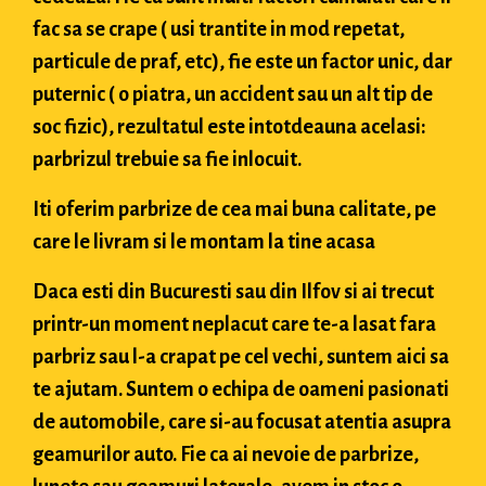
fac sa se crape ( usi trantite in mod repetat,
particule de praf, etc), fie este un factor unic, dar
puternic ( o piatra, un accident sau un alt tip de
soc fizic), rezultatul este intotdeauna acelasi:
parbrizul trebuie sa fie inlocuit.
Iti oferim parbrize de cea mai buna calitate, pe
care le livram si le montam la tine acasa
Daca esti din Bucuresti sau din Ilfov si ai trecut
printr-un moment neplacut care te-a lasat fara
parbriz sau l-a crapat pe cel vechi, suntem aici sa
te ajutam. Suntem o echipa de oameni pasionati
de automobile, care si-au focusat atentia asupra
geamurilor auto. Fie ca ai nevoie de parbrize,