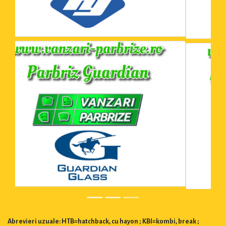
Abrevieri uzuale: HTB=hatchback, cu hayon ; KBI=kombi, break ;