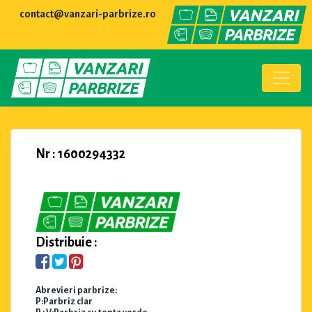
contact@vanzari-parbrize.ro
Nr : 1600294332
Distribuie :
Abrevieri parbrize:
P:Parbriz clar