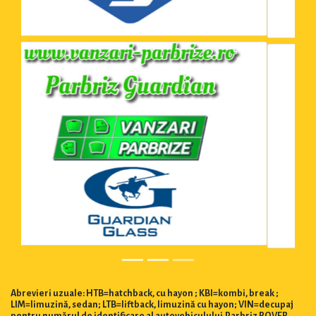
Abrevieri uzuale: HTB=hatchback, cu hayon ; KBI=kombi, break ;
LIM=limuzină, sedan; LTB=liftback, limuzină cu hayon; VIN=decupaj