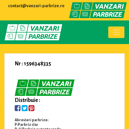
contact@vanzari-parbrize.ro
Nr : 1596348335
Distribuie :
Abrevieri parbrize:
P:Parbriz clar