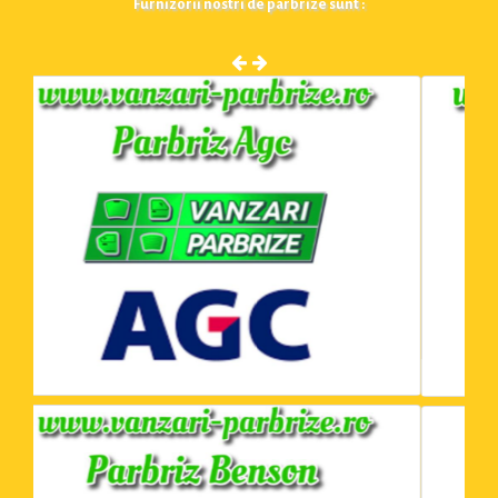
Furnizorii nostri de parbrize sunt :