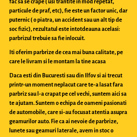
fac sa se crape ( usi trantite in mod repetat,
particule de praf, etc), fie este un factor unic, dar
puternic ( o piatra, un accident sau un alt tip de
soc fizic), rezultatul este intotdeauna acelasi:
parbrizul trebuie sa fie inlocuit.
Iti oferim parbrize de cea mai buna calitate, pe
care le livram si le montam la tine acasa
Daca esti din Bucuresti sau din Ilfov si ai trecut
printr-un moment neplacut care te-a lasat fara
parbriz sau l-a crapat pe cel vechi, suntem aici sa
te ajutam. Suntem o echipa de oameni pasionati
de automobile, care si-au focusat atentia asupra
geamurilor auto. Fie ca ai nevoie de parbrize,
lunete sau geamuri laterale, avem in stoc o