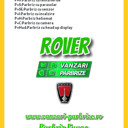
P+V:Parbriz cu tenta verde
P+S:Parbriz cu parasolar
P+SE:Parbriz cu senzor
P+I:Parbriz cu incalzire
P+H:Parbriz heliomat
P+C:Parbriz cu camera
P+Hud:Parbriz cu head up display