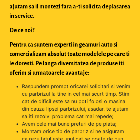
ajutam sa il montezi fara a-ti solicita deplasarea
in service.
De ce noi?
Pentru ca suntem experti in geamuri auto si
comercializam absolut toate modelele pe care ti
le doresti. Pe langa diversitatea de produse iti
oferim si urmatoarele avantaje:
Raspundem prompt oricarei solicitari si venim
cu parbrizul la tine in cel mai scurt timp. Stim
cat de dificil este sa nu poti folosi o masina
din cauza lipsei parbrizului, asadar, te ajutam
sa iti rezolvi problema cat mai repede;
Avem cele mai bune preturi de pe piata;
Montam orice tip de parbriz si ne asiguram
ca rezultatul este unul cat se poate de bun.