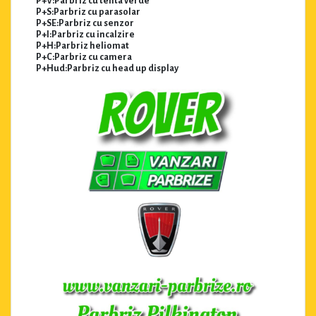
P+V:Parbriz cu tenta verde
P+S:Parbriz cu parasolar
P+SE:Parbriz cu senzor
P+I:Parbriz cu incalzire
P+H:Parbriz heliomat
P+C:Parbriz cu camera
P+Hud:Parbriz cu head up display