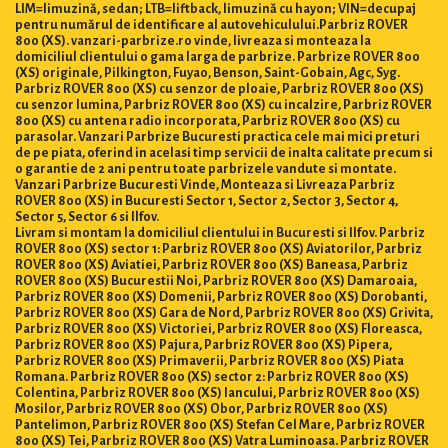
LIM=limuzină, sedan; LTB=liftback, limuzină cu hayon; VIN=decupaj
pentru numărul de identificare al autovehiculului.Parbriz ROVER
800 (XS). vanzari-parbrize.ro vinde, livreaza si monteaza la
domiciliul clientului o gama larga de parbrize. Parbrize ROVER 800
(XS) originale, Pilkington, Fuyao, Benson, Saint-Gobain, Agc, Syg.
Parbriz ROVER 800 (XS) cu senzor de ploaie, Parbriz ROVER 800 (XS)
cu senzor lumina, Parbriz ROVER 800 (XS) cu incalzire, Parbriz ROVER
800 (XS) cu antena radio incorporata, Parbriz ROVER 800 (XS) cu
parasolar. Vanzari Parbrize Bucuresti practica cele mai mici preturi
de pe piata, oferind in acelasi timp servicii de inalta calitate precum si
o garantie de 2 ani pentru toate parbrizele vandute si montate.
Vanzari Parbrize Bucuresti Vinde, Monteaza si Livreaza Parbriz
ROVER 800 (XS) in Bucuresti Sector 1, Sector 2, Sector 3, Sector 4,
Sector 5, Sector 6 si Ilfov.
Livram si montam la domiciliul clientului in Bucuresti si Ilfov. Parbriz
ROVER 800 (XS) sector 1: Parbriz ROVER 800 (XS) Aviatorilor, Parbriz
ROVER 800 (XS) Aviatiei, Parbriz ROVER 800 (XS) Baneasa, Parbriz
ROVER 800 (XS) Bucurestii Noi, Parbriz ROVER 800 (XS) Damaroaia,
Parbriz ROVER 800 (XS) Domenii, Parbriz ROVER 800 (XS) Dorobanti,
Parbriz ROVER 800 (XS) Gara de Nord, Parbriz ROVER 800 (XS) Grivita,
Parbriz ROVER 800 (XS) Victoriei, Parbriz ROVER 800 (XS) Floreasca,
Parbriz ROVER 800 (XS) Pajura, Parbriz ROVER 800 (XS) Pipera,
Parbriz ROVER 800 (XS) Primaverii, Parbriz ROVER 800 (XS) Piata
Romana. Parbriz ROVER 800 (XS) sector 2: Parbriz ROVER 800 (XS)
Colentina, Parbriz ROVER 800 (XS) Iancului, Parbriz ROVER 800 (XS)
Mosilor, Parbriz ROVER 800 (XS) Obor, Parbriz ROVER 800 (XS)
Pantelimon, Parbriz ROVER 800 (XS) Stefan Cel Mare, Parbriz ROVER
800 (XS) Tei, Parbriz ROVER 800 (XS) Vatra Luminoasa. Parbriz ROVER