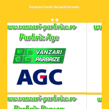
Furnizorii nostri de parbrize sunt :