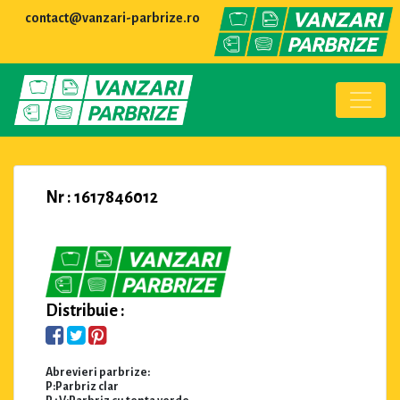
contact@vanzari-parbrize.ro
Nr : 1617846012
Distribuie :
Abrevieri parbrize:
P:Parbriz clar