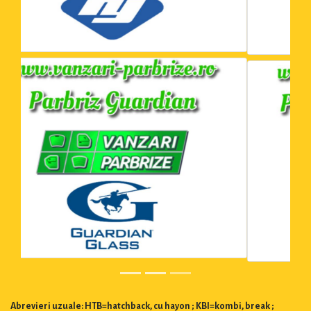
Abrevieri uzuale: HTB=hatchback, cu hayon ; KBI=kombi, break ;