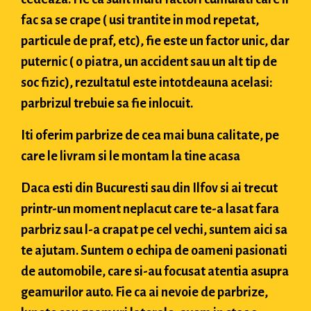
fac sa se crape ( usi trantite in mod repetat,
particule de praf, etc), fie este un factor unic, dar
puternic ( o piatra, un accident sau un alt tip de
soc fizic), rezultatul este intotdeauna acelasi:
parbrizul trebuie sa fie inlocuit.
Iti oferim parbrize de cea mai buna calitate, pe
care le livram si le montam la tine acasa
Daca esti din Bucuresti sau din Ilfov si ai trecut
printr-un moment neplacut care te-a lasat fara
parbriz sau l-a crapat pe cel vechi, suntem aici sa
te ajutam. Suntem o echipa de oameni pasionati
de automobile, care si-au focusat atentia asupra
geamurilor auto. Fie ca ai nevoie de parbrize,