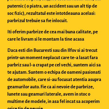
puternic ( o piatra, un accident sau un alt tip de
soc fizic), rezultatul este intotdeauna acelasi:
parbrizul trebuie sa fie inlocuit.
Iti oferim parbrize de cea mai buna calitate, pe
care le livram si le montam la tine acasa
Daca esti din Bucuresti sau din Ilfov si ai trecut
printr-un moment neplacut care te-a lasat fara
parbriz sau l-a crapat pe cel vechi, suntem aici sa
te ajutam. Suntem o echipa de oameni pasionati
de automobile, care si-au focusat atentia asupra
geamurilor auto. Fie ca ai nevoie de parbrize,
lunete sau geamuri laterale, avem in stoc o
multime de modele, in asa fel incat sa acoperim
orice tip de nevoie.