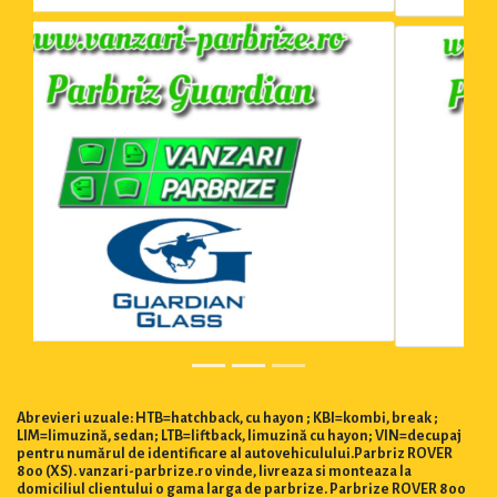
Abrevieri uzuale: HTB=hatchback, cu hayon ; KBI=kombi, break ;
LIM=limuzină, sedan; LTB=liftback, limuzină cu hayon; VIN=decupaj
pentru numărul de identificare al autovehiculului.Parbriz ROVER
800 (XS). vanzari-parbrize.ro vinde, livreaza si monteaza la
domiciliul clientului o gama larga de parbrize. Parbrize ROVER 800