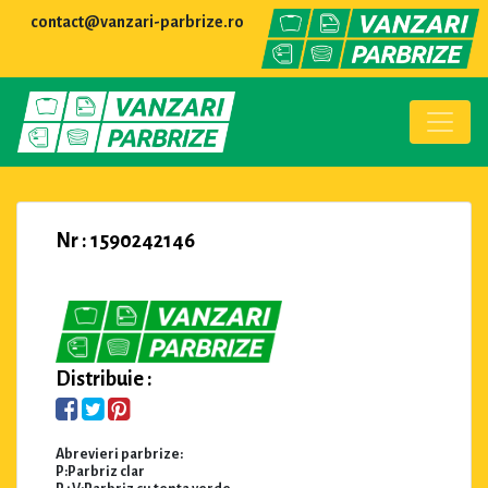
contact@vanzari-parbrize.ro
Nr : 1590242146
Distribuie :
Abrevieri parbrize:
P:Parbriz clar