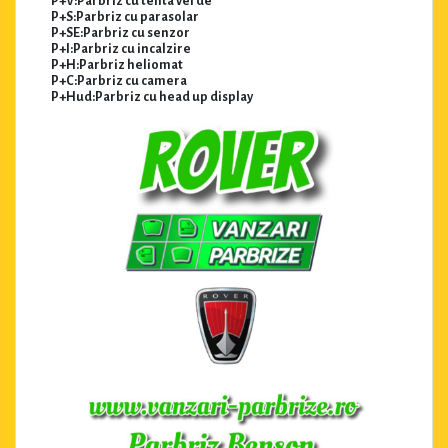
P+V:Parbriz cu tenta verde
P+S:Parbriz cu parasolar
P+SE:Parbriz cu senzor
P+I:Parbriz cu incalzire
P+H:Parbriz heliomat
P+C:Parbriz cu camera
P+Hud:Parbriz cu head up display