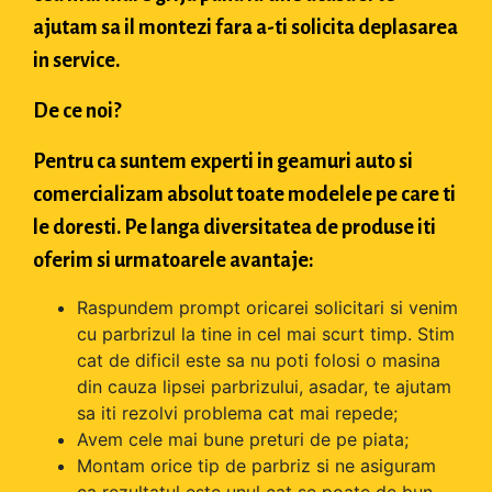
ajutam sa il montezi fara a-ti solicita deplasarea
in service.
De ce noi?
Pentru ca suntem experti in geamuri auto si
comercializam absolut toate modelele pe care ti
le doresti. Pe langa diversitatea de produse iti
oferim si urmatoarele avantaje:
Raspundem prompt oricarei solicitari si venim
cu parbrizul la tine in cel mai scurt timp. Stim
cat de dificil este sa nu poti folosi o masina
din cauza lipsei parbrizului, asadar, te ajutam
sa iti rezolvi problema cat mai repede;
Avem cele mai bune preturi de pe piata;
Montam orice tip de parbriz si ne asiguram
ca rezultatul este unul cat se poate de bun.