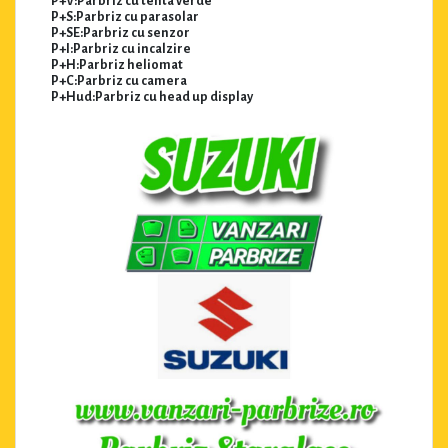
P+V:Parbriz cu tenta verde
P+S:Parbriz cu parasolar
P+SE:Parbriz cu senzor
P+I:Parbriz cu incalzire
P+H:Parbriz heliomat
P+C:Parbriz cu camera
P+Hud:Parbriz cu head up display