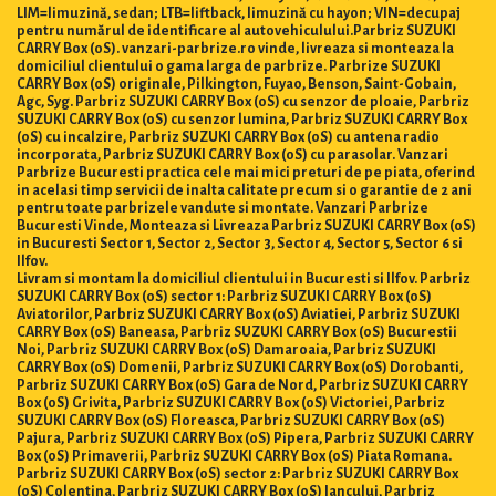
LIM=limuzină, sedan; LTB=liftback, limuzină cu hayon; VIN=decupaj
pentru numărul de identificare al autovehiculului.Parbriz SUZUKI
CARRY Box (0S). vanzari-parbrize.ro vinde, livreaza si monteaza la
domiciliul clientului o gama larga de parbrize. Parbrize SUZUKI
CARRY Box (0S) originale, Pilkington, Fuyao, Benson, Saint-Gobain,
Agc, Syg. Parbriz SUZUKI CARRY Box (0S) cu senzor de ploaie, Parbriz
SUZUKI CARRY Box (0S) cu senzor lumina, Parbriz SUZUKI CARRY Box
(0S) cu incalzire, Parbriz SUZUKI CARRY Box (0S) cu antena radio
incorporata, Parbriz SUZUKI CARRY Box (0S) cu parasolar. Vanzari
Parbrize Bucuresti practica cele mai mici preturi de pe piata, oferind
in acelasi timp servicii de inalta calitate precum si o garantie de 2 ani
pentru toate parbrizele vandute si montate. Vanzari Parbrize
Bucuresti Vinde, Monteaza si Livreaza Parbriz SUZUKI CARRY Box (0S)
in Bucuresti Sector 1, Sector 2, Sector 3, Sector 4, Sector 5, Sector 6 si
Ilfov.
Livram si montam la domiciliul clientului in Bucuresti si Ilfov. Parbriz
SUZUKI CARRY Box (0S) sector 1: Parbriz SUZUKI CARRY Box (0S)
Aviatorilor, Parbriz SUZUKI CARRY Box (0S) Aviatiei, Parbriz SUZUKI
CARRY Box (0S) Baneasa, Parbriz SUZUKI CARRY Box (0S) Bucurestii
Noi, Parbriz SUZUKI CARRY Box (0S) Damaroaia, Parbriz SUZUKI
CARRY Box (0S) Domenii, Parbriz SUZUKI CARRY Box (0S) Dorobanti,
Parbriz SUZUKI CARRY Box (0S) Gara de Nord, Parbriz SUZUKI CARRY
Box (0S) Grivita, Parbriz SUZUKI CARRY Box (0S) Victoriei, Parbriz
SUZUKI CARRY Box (0S) Floreasca, Parbriz SUZUKI CARRY Box (0S)
Pajura, Parbriz SUZUKI CARRY Box (0S) Pipera, Parbriz SUZUKI CARRY
Box (0S) Primaverii, Parbriz SUZUKI CARRY Box (0S) Piata Romana.
Parbriz SUZUKI CARRY Box (0S) sector 2: Parbriz SUZUKI CARRY Box
(0S) Colentina, Parbriz SUZUKI CARRY Box (0S) Iancului, Parbriz