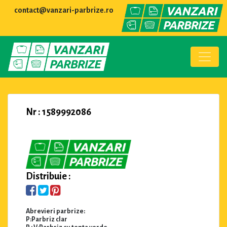
contact@vanzari-parbrize.ro
Nr : 1589992086
Distribuie :
Abrevieri parbrize:
P:Parbriz clar