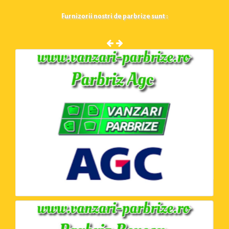
Furnizorii nostri de parbrize sunt :