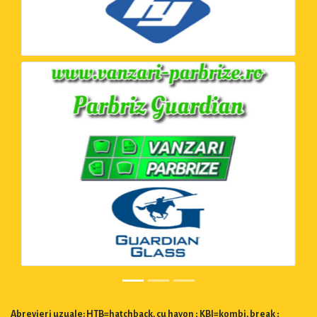
Abrevieri uzuale: HTB=hatchback, cu hayon ; KBI=kombi, break ;