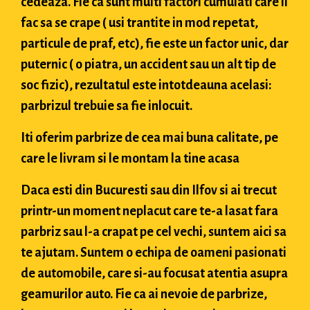
cedeaza. Fie ca sunt multi factori cumulati care il
fac sa se crape ( usi trantite in mod repetat,
particule de praf, etc), fie este un factor unic, dar
puternic ( o piatra, un accident sau un alt tip de
soc fizic), rezultatul este intotdeauna acelasi:
parbrizul trebuie sa fie inlocuit.
Iti oferim parbrize de cea mai buna calitate, pe
care le livram si le montam la tine acasa
Daca esti din Bucuresti sau din Ilfov si ai trecut
printr-un moment neplacut care te-a lasat fara
parbriz sau l-a crapat pe cel vechi, suntem aici sa
te ajutam. Suntem o echipa de oameni pasionati
de automobile, care si-au focusat atentia asupra
geamurilor auto. Fie ca ai nevoie de parbrize,