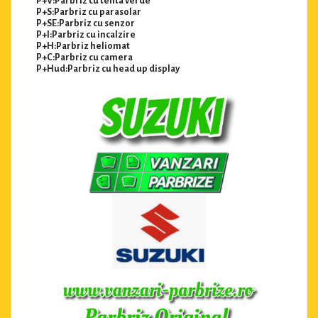
P+V:Parbriz cu tenta verde
P+S:Parbriz cu parasolar
P+SE:Parbriz cu senzor
P+I:Parbriz cu incalzire
P+H:Parbriz heliomat
P+C:Parbriz cu camera
P+Hud:Parbriz cu head up display