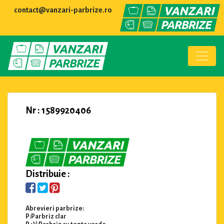
contact@vanzari-parbrize.ro
Nr : 1589920406
Distribuie :
Abrevieri parbrize:
P:Parbriz clar