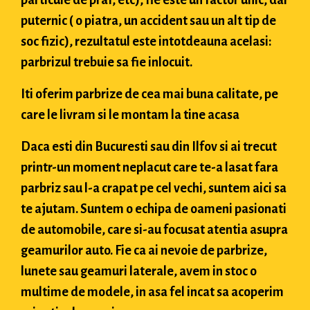
particule de praf, etc), fie este un factor unic, dar
puternic ( o piatra, un accident sau un alt tip de
soc fizic), rezultatul este intotdeauna acelasi:
parbrizul trebuie sa fie inlocuit.
Iti oferim parbrize de cea mai buna calitate, pe
care le livram si le montam la tine acasa
Daca esti din Bucuresti sau din Ilfov si ai trecut
printr-un moment neplacut care te-a lasat fara
parbriz sau l-a crapat pe cel vechi, suntem aici sa
te ajutam. Suntem o echipa de oameni pasionati
de automobile, care si-au focusat atentia asupra
geamurilor auto. Fie ca ai nevoie de parbrize,
lunete sau geamuri laterale, avem in stoc o
multime de modele, in asa fel incat sa acoperim