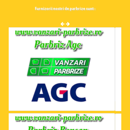
Furnizorii nostri de parbrize sunt :