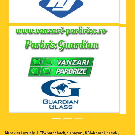
Abrevieri uzuale: HTB=hatchback, cu hayon ; KBI=kombi, break ;