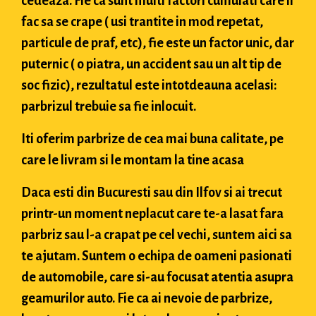
cedeaza. Fie ca sunt multi factori cumulati care il
fac sa se crape ( usi trantite in mod repetat,
particule de praf, etc), fie este un factor unic, dar
puternic ( o piatra, un accident sau un alt tip de
soc fizic), rezultatul este intotdeauna acelasi:
parbrizul trebuie sa fie inlocuit.
Iti oferim parbrize de cea mai buna calitate, pe
care le livram si le montam la tine acasa
Daca esti din Bucuresti sau din Ilfov si ai trecut
printr-un moment neplacut care te-a lasat fara
parbriz sau l-a crapat pe cel vechi, suntem aici sa
te ajutam. Suntem o echipa de oameni pasionati
de automobile, care si-au focusat atentia asupra
geamurilor auto. Fie ca ai nevoie de parbrize,