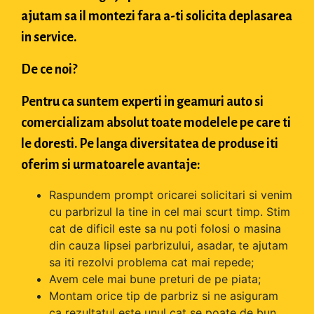
ajutam sa il montezi fara a-ti solicita deplasarea
in service.
De ce noi?
Pentru ca suntem experti in geamuri auto si
comercializam absolut toate modelele pe care ti
le doresti. Pe langa diversitatea de produse iti
oferim si urmatoarele avantaje:
Raspundem prompt oricarei solicitari si venim
cu parbrizul la tine in cel mai scurt timp. Stim
cat de dificil este sa nu poti folosi o masina
din cauza lipsei parbrizului, asadar, te ajutam
sa iti rezolvi problema cat mai repede;
Avem cele mai bune preturi de pe piata;
Montam orice tip de parbriz si ne asiguram
ca rezultatul este unul cat se poate de bun.