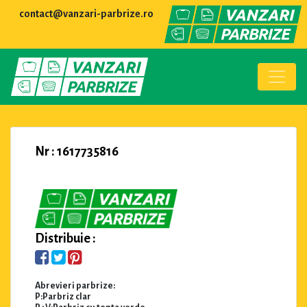
contact@vanzari-parbrize.ro
Nr : 1617735816
Distribuie :
Abrevieri parbrize:
P:Parbriz clar