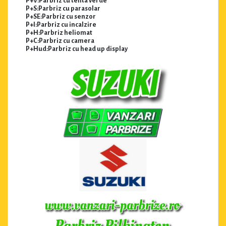
P+V:Parbriz cu tenta verde
P+S:Parbriz cu parasolar
P+SE:Parbriz cu senzor
P+I:Parbriz cu incalzire
P+H:Parbriz heliomat
P+C:Parbriz cu camera
P+Hud:Parbriz cu head up display