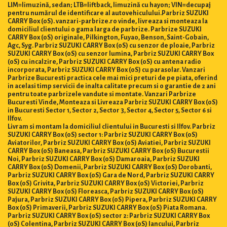
LIM=limuzină, sedan; LTB=liftback, limuzină cu hayon; VIN=decupaj
pentru numărul de identificare al autovehiculului.Parbriz SUZUKI
CARRY Box (0S). vanzari-parbrize.ro vinde, livreaza si monteaza la
domiciliul clientului o gama larga de parbrize. Parbrize SUZUKI
CARRY Box (0S) originale, Pilkington, Fuyao, Benson, Saint-Gobain,
Agc, Syg. Parbriz SUZUKI CARRY Box (0S) cu senzor de ploaie, Parbriz
SUZUKI CARRY Box (0S) cu senzor lumina, Parbriz SUZUKI CARRY Box
(0S) cu incalzire, Parbriz SUZUKI CARRY Box (0S) cu antena radio
incorporata, Parbriz SUZUKI CARRY Box (0S) cu parasolar. Vanzari
Parbrize Bucuresti practica cele mai mici preturi de pe piata, oferind
in acelasi timp servicii de inalta calitate precum si o garantie de 2 ani
pentru toate parbrizele vandute si montate. Vanzari Parbrize
Bucuresti Vinde, Monteaza si Livreaza Parbriz SUZUKI CARRY Box (0S)
in Bucuresti Sector 1, Sector 2, Sector 3, Sector 4, Sector 5, Sector 6 si
Ilfov.
Livram si montam la domiciliul clientului in Bucuresti si Ilfov. Parbriz
SUZUKI CARRY Box (0S) sector 1: Parbriz SUZUKI CARRY Box (0S)
Aviatorilor, Parbriz SUZUKI CARRY Box (0S) Aviatiei, Parbriz SUZUKI
CARRY Box (0S) Baneasa, Parbriz SUZUKI CARRY Box (0S) Bucurestii
Noi, Parbriz SUZUKI CARRY Box (0S) Damaroaia, Parbriz SUZUKI
CARRY Box (0S) Domenii, Parbriz SUZUKI CARRY Box (0S) Dorobanti,
Parbriz SUZUKI CARRY Box (0S) Gara de Nord, Parbriz SUZUKI CARRY
Box (0S) Grivita, Parbriz SUZUKI CARRY Box (0S) Victoriei, Parbriz
SUZUKI CARRY Box (0S) Floreasca, Parbriz SUZUKI CARRY Box (0S)
Pajura, Parbriz SUZUKI CARRY Box (0S) Pipera, Parbriz SUZUKI CARRY
Box (0S) Primaverii, Parbriz SUZUKI CARRY Box (0S) Piata Romana.
Parbriz SUZUKI CARRY Box (0S) sector 2: Parbriz SUZUKI CARRY Box
(0S) Colentina, Parbriz SUZUKI CARRY Box (0S) Iancului, Parbriz