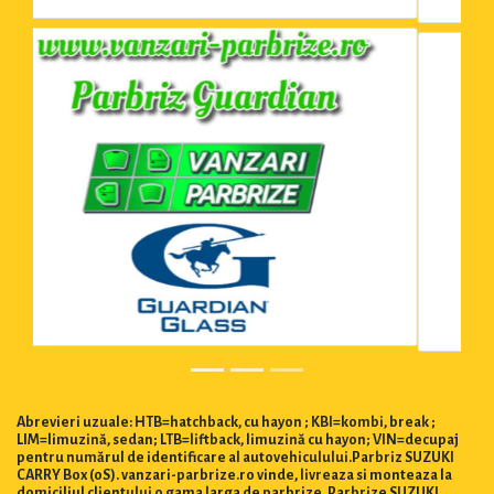
Abrevieri uzuale: HTB=hatchback, cu hayon ; KBI=kombi, break ;
LIM=limuzină, sedan; LTB=liftback, limuzină cu hayon; VIN=decupaj
pentru numărul de identificare al autovehiculului.Parbriz SUZUKI
CARRY Box (0S). vanzari-parbrize.ro vinde, livreaza si monteaza la
domiciliul clientului o gama larga de parbrize. Parbrize SUZUKI