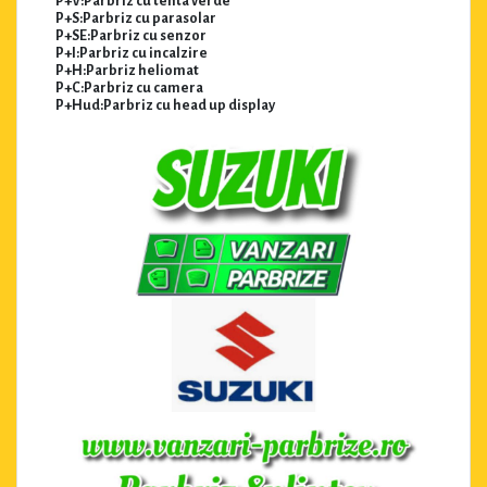
P+V:Parbriz cu tenta verde
P+S:Parbriz cu parasolar
P+SE:Parbriz cu senzor
P+I:Parbriz cu incalzire
P+H:Parbriz heliomat
P+C:Parbriz cu camera
P+Hud:Parbriz cu head up display