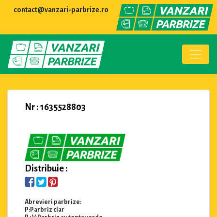
contact@vanzari-parbrize.ro
Nr : 1635528803
Distribuie :
Abrevieri parbrize:
P:Parbriz clar