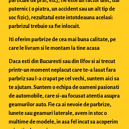
particule de praf, etc), fie este un factor unic, dar
puternic ( o piatra, un accident sau un alt tip de
soc fizic), rezultatul este intotdeauna acelasi:
parbrizul trebuie sa fie inlocuit.
Iti oferim parbrize de cea mai buna calitate, pe
care le livram si le montam la tine acasa
Daca esti din Bucuresti sau din Ilfov si ai trecut
printr-un moment neplacut care te-a lasat fara
parbriz sau l-a crapat pe cel vechi, suntem aici sa
te ajutam. Suntem o echipa de oameni pasionati
de automobile, care si-au focusat atentia asupra
geamurilor auto. Fie ca ai nevoie de parbrize,
lunete sau geamuri laterale, avem in stoc o
multime de modele, in asa fel incat sa acoperim