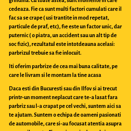
grindina. Cu toate astea, sunt momente in care
cedeaza. Fie ca sunt multi factori cumulati care il
fac sa se crape ( usi trantite in mod repetat,
particule de praf, etc), fie este un factor unic, dar
puternic ( o piatra, un accident sau un alt tip de
soc fizic), rezultatul este intotdeauna acelasi:
parbrizul trebuie sa fie inlocuit.
Iti oferim parbrize de cea mai buna calitate, pe
care le livram si le montam la tine acasa
Daca esti din Bucuresti sau din Ilfov si ai trecut
printr-un moment neplacut care te-a lasat fara
parbriz sau l-a crapat pe cel vechi, suntem aici sa
te ajutam. Suntem o echipa de oameni pasionati
de automobile, care si-au focusat atentia asupra