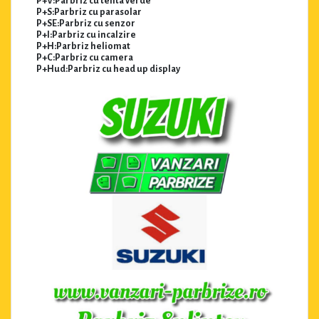
P+V:Parbriz cu tenta verde
P+S:Parbriz cu parasolar
P+SE:Parbriz cu senzor
P+I:Parbriz cu incalzire
P+H:Parbriz heliomat
P+C:Parbriz cu camera
P+Hud:Parbriz cu head up display