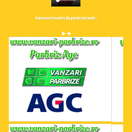
Furnizorii nostri de parbrize sunt :