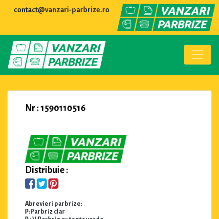
contact@vanzari-parbrize.ro
Nr : 1590110516
Distribuie :
Abrevieri parbrize:
P:Parbriz clar