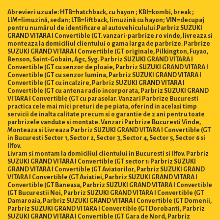
Abrevieri uzuale: HTB=hatchback, cu hayon ; KBI=kombi, break ;
LIM=limuzină, sedan; LTB=liftback, limuzină cu hayon; VIN=decupaj
pentru numărul de identificare al autovehiculului.Parbriz SUZUKI
GRAND VITARA I Convertible (GT. vanzari-parbrize.ro vinde, livreaza si
monteaza la domiciliul clientului o gama larga de parbrize. Parbrize
SUZUKI GRAND VITARA I Convertible (GT originale, Pilkington, Fuyao,
Benson, Saint-Gobain, Agc, Syg. Parbriz SUZUKI GRAND VITARA I
Convertible (GT cu senzor de ploaie, Parbriz SUZUKI GRAND VITARA I
Convertible (GT cu senzor lumina, Parbriz SUZUKI GRAND VITARA I
Convertible (GT cu incalzire, Parbriz SUZUKI GRAND VITARA I
Convertible (GT cu antena radio incorporata, Parbriz SUZUKI GRAND
VITARA I Convertible (GT cu parasolar. Vanzari Parbrize Bucuresti
practica cele mai mici preturi de pe piata, oferind in acelasi timp
servicii de inalta calitate precum si o garantie de 2 ani pentru toate
parbrizele vandute si montate. Vanzari Parbrize Bucuresti Vinde,
Monteaza si Livreaza Parbriz SUZUKI GRAND VITARA I Convertible (GT
in Bucuresti Sector 1, Sector 2, Sector 3, Sector 4, Sector 5, Sector 6 si
Ilfov.
Livram si montam la domiciliul clientului in Bucuresti si Ilfov. Parbriz
SUZUKI GRAND VITARA I Convertible (GT sector 1: Parbriz SUZUKI
GRAND VITARA I Convertible (GT Aviatorilor, Parbriz SUZUKI GRAND
VITARA I Convertible (GT Aviatiei, Parbriz SUZUKI GRAND VITARA I
Convertible (GT Baneasa, Parbriz SUZUKI GRAND VITARA I Convertible
(GT Bucurestii Noi, Parbriz SUZUKI GRAND VITARA I Convertible (GT
Damaroaia, Parbriz SUZUKI GRAND VITARA I Convertible (GT Domenii,
Parbriz SUZUKI GRAND VITARA I Convertible (GT Dorobanti, Parbriz
SUZUKI GRAND VITARA I Convertible (GT Gara de Nord, Parbriz