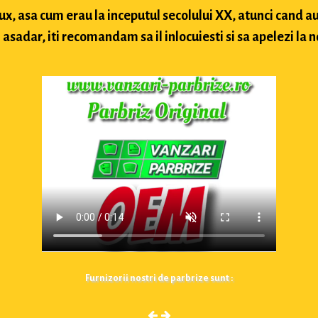
lux, asa cum erau la inceputul secolului XX, atunci cand
sadar, iti recomandam sa il inlocuiesti si sa apelezi la n
Furnizorii nostri de parbrize sunt :