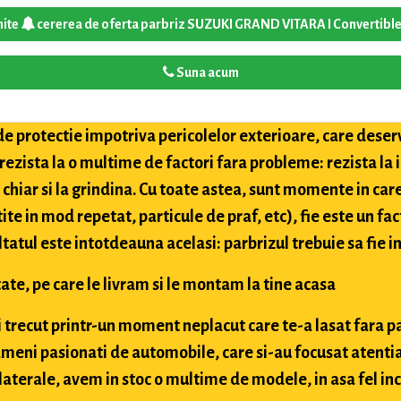
mite
cererea de oferta parbriz SUZUKI GRAND VITARA I Convertible
Suna acum
de protectie impotriva pericolelor exterioare, care deser
 rezista la o multime de factori fara probleme: rezista la
i chiar si la grindina. Cu toate astea, sunt momente in car
tite in mod repetat, particule de praf, etc), fie este un fac
ultatul este intotdeauna acelasi: parbrizul trebuie sa fie in
ate, pe care le livram si le montam la tine acasa
ai trecut printr-un moment neplacut care te-a lasat fara p
meni pasionati de automobile, care si-au focusat atentia
aterale, avem in stoc o multime de modele, in asa fel inc