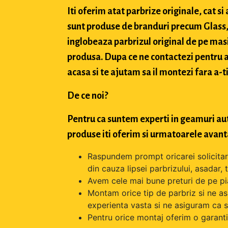
Iti oferim atat parbrize originale, cat 
sunt produse de branduri precum Glass, 
inglobeaza parbrizul original de pe masi
produsa. Dupa ce ne contactezi pentru a 
acasa si te ajutam sa il montezi fara a-ti
De ce noi?
Pentru ca suntem experti in geamuri aut
produse iti oferim si urmatoarele avant
Raspundem prompt oricarei solicitari 
din cauza lipsei parbrizului, asadar,
Avem cele mai bune preturi de pe pi
Montam orice tip de parbriz si ne as
experienta vasta si ne asiguram ca s
Pentru orice montaj oferim o garantie