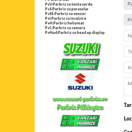
P+V:Parbriz cu tenta verde
P+S:Parbriz cu parasolar
P+SE:Parbriz cu senzor
P+I:Parbriz cu incalzire
P+H:Parbriz heliomat
P+C:Parbriz cu camera
P+Hud:Parbriz cu head up display
Tar
Loc