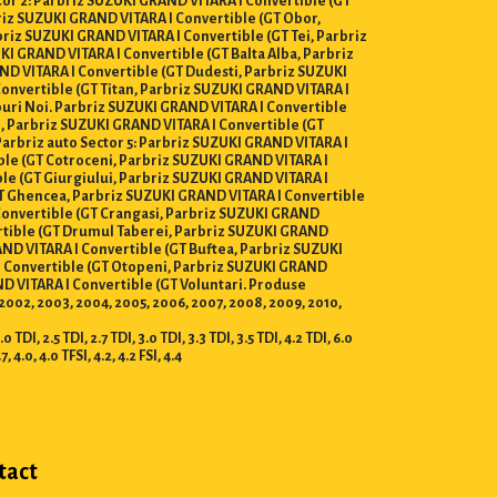
tor 2: Parbriz SUZUKI GRAND VITARA I Convertible (GT
riz SUZUKI GRAND VITARA I Convertible (GT Obor,
riz SUZUKI GRAND VITARA I Convertible (GT Tei, Parbriz
I GRAND VITARA I Convertible (GT Balta Alba, Parbriz
ND VITARA I Convertible (GT Dudesti, Parbriz SUZUKI
onvertible (GT Titan, Parbriz SUZUKI GRAND VITARA I
puri Noi. Parbriz SUZUKI GRAND VITARA I Convertible
i, Parbriz SUZUKI GRAND VITARA I Convertible (GT
Parbriz auto Sector 5: Parbriz SUZUKI GRAND VITARA I
ble (GT Cotroceni, Parbriz SUZUKI GRAND VITARA I
ble (GT Giurgiului, Parbriz SUZUKI GRAND VITARA I
GT Ghencea, Parbriz SUZUKI GRAND VITARA I Convertible
 Convertible (GT Crangasi, Parbriz SUZUKI GRAND
ertible (GT Drumul Taberei, Parbriz SUZUKI GRAND
RAND VITARA I Convertible (GT Buftea, Parbriz SUZUKI
I Convertible (GT Otopeni, Parbriz SUZUKI GRAND
D VITARA I Convertible (GT Voluntari. Produse
01, 2002, 2003, 2004, 2005, 2006, 2007, 2008, 2009, 2010,
DI, 2.5 TDI, 2.7 TDI, 3.0 TDI, 3.3 TDI, 3.5 TDI, 4.2 TDI, 6.0
.7, 4.0, 4.0 TFSI, 4.2, 4.2 FSI, 4.4
tact