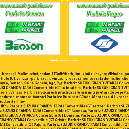
 break ; LIM=limuzină, sedan; LTB=liftback, limuzină cu hayon; VIN=decupa
ble (GT. vanzari-parbrize.ro vinde, livreaza si monteaza la domiciliul cli
Fuyao, Benson, Saint-Gobain, Agc, Syg. Parbriz SUZUKI GRAND VITARA I Conv
UKI GRAND VITARA I Convertible (GT cu incalzire, Parbriz SUZUKI GRAND VIT
ar. Vanzari Parbrize Bucuresti practica cele mai mici preturi de pe piata, o
vandute si montate. Vanzari Parbrize Bucuresti Vinde, Monteaza si Livreaz
ector 6 si Ilfov.
si Ilfov. Parbriz SUZUKI GRAND VITARA I Convertible (GT sector 1: Parbriz SU
iz SUZUKI GRAND VITARA I Convertible (GT Baneasa, Parbriz SUZUKI GRAND V
ZUKI GRAND VITARA I Convertible (GT Domenii, Parbriz SUZUKI GRAND VITA
GRAND VITARA I Convertible (GT Grivita, Parbriz SUZUKI GRAND VITARA I Con
A I Convertible (GT Pajura, Parbriz SUZUKI GRAND VITARA I Convertible (G