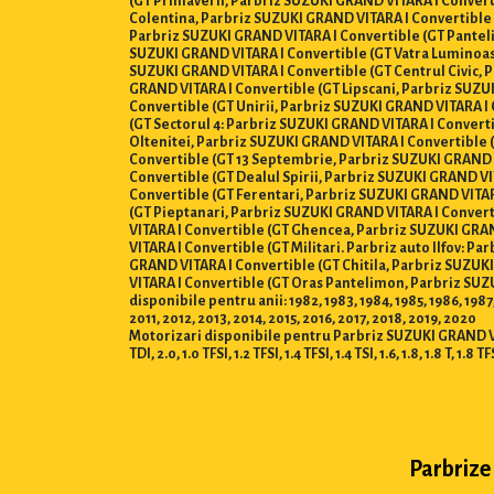
(GT Primaverii, Parbriz SUZUKI GRAND VITARA I Convert
Colentina, Parbriz SUZUKI GRAND VITARA I Convertible 
Parbriz SUZUKI GRAND VITARA I Convertible (GT Panteli
SUZUKI GRAND VITARA I Convertible (GT Vatra Luminoasa
SUZUKI GRAND VITARA I Convertible (GT Centrul Civic, 
GRAND VITARA I Convertible (GT Lipscani, Parbriz SUZU
Convertible (GT Unirii, Parbriz SUZUKI GRAND VITARA I
(GT Sectorul 4: Parbriz SUZUKI GRAND VITARA I Convert
Oltenitei, Parbriz SUZUKI GRAND VITARA I Convertible (
Convertible (GT 13 Septembrie, Parbriz SUZUKI GRAND 
Convertible (GT Dealul Spirii, Parbriz SUZUKI GRAND V
Convertible (GT Ferentari, Parbriz SUZUKI GRAND VITA
(GT Pieptanari, Parbriz SUZUKI GRAND VITARA I Convert
VITARA I Convertible (GT Ghencea, Parbriz SUZUKI GRA
VITARA I Convertible (GT Militari. Parbriz auto Ilfov:
GRAND VITARA I Convertible (GT Chitila, Parbriz SUZU
VITARA I Convertible (GT Oras Pantelimon, Parbriz SUZ
disponibile pentru anii: 1982, 1983, 1984, 1985, 1986, 1987,
2011, 2012, 2013, 2014, 2015, 2016, 2017, 2018, 2019, 2020
Motorizari disponibile pentru Parbriz SUZUKI GRAND VITARA I Co
TDI, 2.0, 1.0 TFSI, 1.2 TFSI, 1.4 TFSI, 1.4 TSI, 1.6, 1.8, 1.8 T, 1.8 T
Parbrize