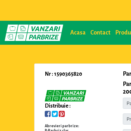
Acasa
Contact
Prod
Pa
Nr : 1590365820
Pa
200
Distribuie :
Abrevieri parbrize:
P:Parbriz clar