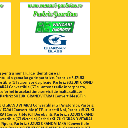
j pentru numărul de identificare al
entului o gama larga de parbrize. Parbrize SUZUKI
ertible (GT cu senzor de ploaie, Parbriz SUZUKI GRAND
ARA I Convertible (GT cu antena radio incorporata,
ferind in acelasi timp servicii de inalta calitate
a Parbriz SUZUKI GRAND VITARA I Convertible (GT in
ZUKI GRAND VITARA I Convertible (GT Aviatorilor, Parbriz
ITARA I Convertible (GT Bucurestii Noi, Parbriz SUZUKI
RA I Convertible (GT Dorobanti, Parbriz SUZUKI GRAND
vertible (GT Victoriei, Parbriz SUZUKI GRAND VITARA I
T Pipera, Parbriz SUZUKI GRAND VITARA I Convertible