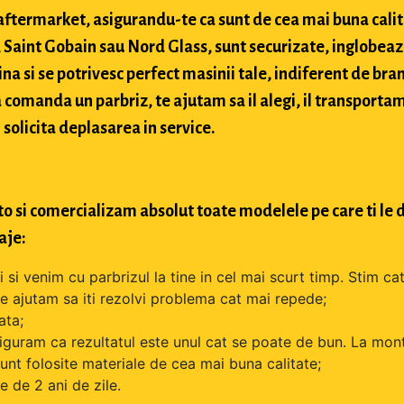
si aftermarket, asigurandu-te ca sunt de cea mai buna cali
Saint Gobain sau Nord Glass, sunt securizate, inglobeaz
na si se potrivesc perfect masinii tale, indiferent de bran
comanda un parbriz, te ajutam sa il alegi, il transportam
 solicita deplasarea in service.
o si comercializam absolut toate modelele pe care ti le d
aje:
si venim cu parbrizul la tine in cel mai scurt timp. Stim cat
 te ajutam sa iti rezolvi problema cat mai repede;
ata;
iguram ca rezultatul este unul cat se poate de bun. La mont
unt folosite materiale de cea mai buna calitate;
 de 2 ani de zile.