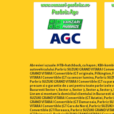
Abrevieri uzuale: HTB=hatchback, cu hayon ; KBI=kombi,
autovehiculului.Parbriz SUZUKI GRAND VITARA I Converti
GRAND VITARA I Convertible (GT originale, Pilkington, 
VITARA I Convertible (GT cu senzor lumina, Parbriz SUZ
Parbriz SUZUKI GRAND VITARA I Convertible (GT cu parasol
precum si o garantie de 2 ani pentru toate parbrizele 
Bucuresti Sector 1, Sector 2, Sector 3, Sector 4, Sector 5, S
Livram si montam la domiciliul clientului in Bucuresti 
SUZUKI GRAND VITARA I Convertible (GT Aviatiei, Parbr
GRAND VITARA I Convertible (GT Damaroaia, Parbriz SU
VITARA I Convertible (GT Gara de Nord, Parbriz SUZUKI 
Convertible (GT Floreasca, Parbriz SUZUKI GRAND VITAR