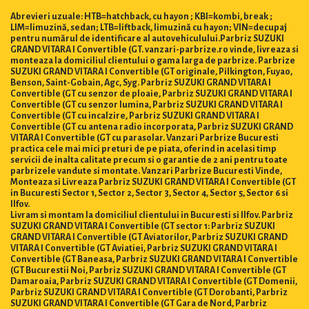
Abrevieri uzuale: HTB=hatchback, cu hayon ; KBI=kombi, break ;
LIM=limuzină, sedan; LTB=liftback, limuzină cu hayon; VIN=decupaj
pentru numărul de identificare al autovehiculului.Parbriz SUZUKI
GRAND VITARA I Convertible (GT. vanzari-parbrize.ro vinde, livreaza si
monteaza la domiciliul clientului o gama larga de parbrize. Parbrize
SUZUKI GRAND VITARA I Convertible (GT originale, Pilkington, Fuyao,
Benson, Saint-Gobain, Agc, Syg. Parbriz SUZUKI GRAND VITARA I
Convertible (GT cu senzor de ploaie, Parbriz SUZUKI GRAND VITARA I
Convertible (GT cu senzor lumina, Parbriz SUZUKI GRAND VITARA I
Convertible (GT cu incalzire, Parbriz SUZUKI GRAND VITARA I
Convertible (GT cu antena radio incorporata, Parbriz SUZUKI GRAND
VITARA I Convertible (GT cu parasolar. Vanzari Parbrize Bucuresti
practica cele mai mici preturi de pe piata, oferind in acelasi timp
servicii de inalta calitate precum si o garantie de 2 ani pentru toate
parbrizele vandute si montate. Vanzari Parbrize Bucuresti Vinde,
Monteaza si Livreaza Parbriz SUZUKI GRAND VITARA I Convertible (GT
in Bucuresti Sector 1, Sector 2, Sector 3, Sector 4, Sector 5, Sector 6 si
Ilfov.
Livram si montam la domiciliul clientului in Bucuresti si Ilfov. Parbriz
SUZUKI GRAND VITARA I Convertible (GT sector 1: Parbriz SUZUKI
GRAND VITARA I Convertible (GT Aviatorilor, Parbriz SUZUKI GRAND
VITARA I Convertible (GT Aviatiei, Parbriz SUZUKI GRAND VITARA I
Convertible (GT Baneasa, Parbriz SUZUKI GRAND VITARA I Convertible
(GT Bucurestii Noi, Parbriz SUZUKI GRAND VITARA I Convertible (GT
Damaroaia, Parbriz SUZUKI GRAND VITARA I Convertible (GT Domenii,
Parbriz SUZUKI GRAND VITARA I Convertible (GT Dorobanti, Parbriz
SUZUKI GRAND VITARA I Convertible (GT Gara de Nord, Parbriz