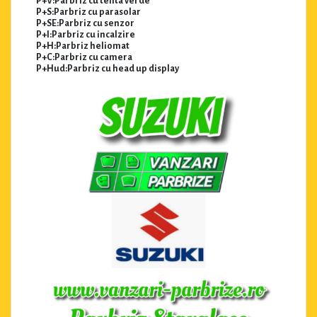
P+V:Parbriz cu tenta verde
P+S:Parbriz cu parasolar
P+SE:Parbriz cu senzor
P+I:Parbriz cu incalzire
P+H:Parbriz heliomat
P+C:Parbriz cu camera
P+Hud:Parbriz cu head up display