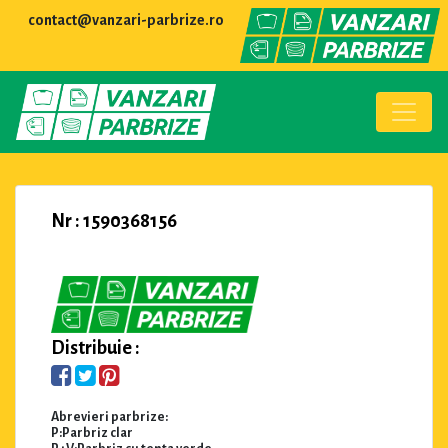
contact@vanzari-parbrize.ro
Nr : 1590368156
Distribuie :
Abrevieri parbrize:
P:Parbriz clar