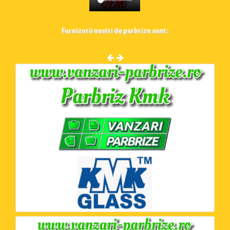
Furnizorii nostri de parbrize sunt :