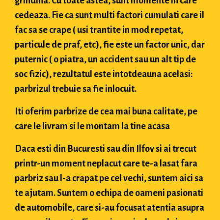
grindina. Cu toate astea, sunt momente in care
cedeaza. Fie ca sunt multi factori cumulati care il
fac sa se crape ( usi trantite in mod repetat,
particule de praf, etc), fie este un factor unic, dar
puternic ( o piatra, un accident sau un alt tip de
soc fizic), rezultatul este intotdeauna acelasi:
parbrizul trebuie sa fie inlocuit.
Iti oferim parbrize de cea mai buna calitate, pe
care le livram si le montam la tine acasa
Daca esti din Bucuresti sau din Ilfov si ai trecut
printr-un moment neplacut care te-a lasat fara
parbriz sau l-a crapat pe cel vechi, suntem aici sa
te ajutam. Suntem o echipa de oameni pasionati
de automobile, care si-au focusat atentia asupra